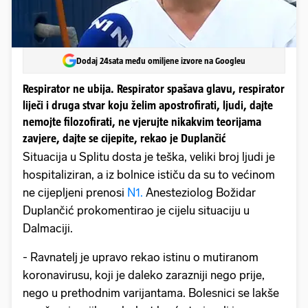
Dodaj 24sata među omiljene izvore na Googleu
Respirator ne ubija. Respirator spašava glavu, respirator
liječi i druga stvar koju želim apostrofirati, ljudi, dajte
nemojte filozofirati, ne vjerujte nikakvim teorijama
zavjere, dajte se cijepite, rekao je Duplančić
Situacija u Splitu dosta je teška, veliki broj ljudi je
hospitaliziran, a iz bolnice ističu da su to većinom
ne cijepljeni prenosi
N1.
Anesteziolog Božidar
Duplančić prokomentirao je cijelu situaciju u
Dalmaciji.
- Ravnatelj je upravo rekao istinu o mutiranom
koronavirusu, koji je daleko zarazniji nego prije,
nego u prethodnim varijantama. Bolesnici se lakše