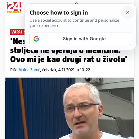
PRIJAVA
News
Komentari
143
VAPAJ SPLITSKOG ANESTEZIOLOGA
'Neshvatljivo mi je da ljudi u 21.
stoljeću ne vjeruju u medicinu.
Ovo mi je kao drugi rat u životu'
Piše
Matea Zanić
,
četvrtak, 4.11.2021. u 10:22