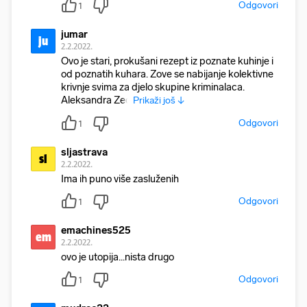
Odgovori
1
jumar
ju
2.2.2022.
Ovo je stari, prokušani rezept iz poznate kuhinje i
od poznatih kuhara. Zove se nabijanje kolektivne
krivnje svima za djelo skupine kriminalaca.
Aleksandra Zec
Prikaži još ↓
Odgovori
1
sljastrava
sl
2.2.2022.
Ima ih puno više zasluženih
Odgovori
1
emachines525
em
2.2.2022.
ovo je utopija...nista drugo
Odgovori
1