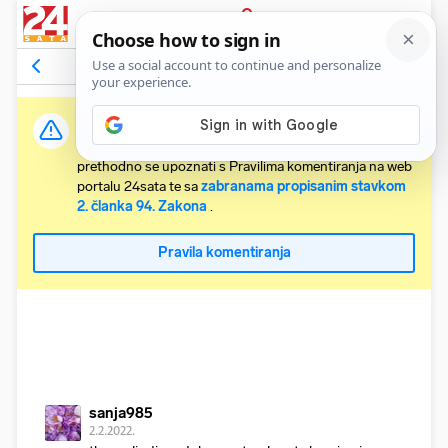
PRIJAVA
Komentari
22
Relevantni
Važna obavijest:
Svaki korisnik koji želi komentirati članke obvezan je
prethodno se upoznati s Pravilima komentiranja na web
portalu 24sata te sa
zabranama propisanim stavkom
2. članka 94. Zakona
.
Pravila komentiranja
sanja985
2.2.2022.