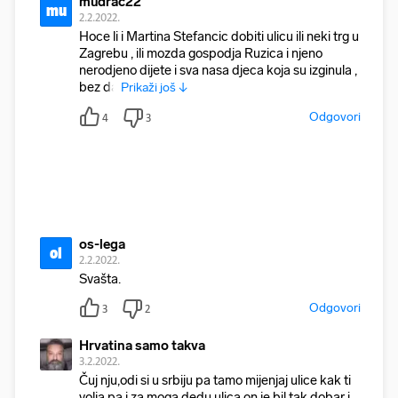
mudrac22
mu
2.2.2022.
Hoce li i Martina Stefancic dobiti ulicu ili neki trg u
Zagrebu , ili mozda gospodja Ruzica i njeno
nerodjeno dijete i sva nasa djeca koja su izginula ,
bez da
Prikaži još ↓
Odgovori
4
3
os-lega
ol
2.2.2022.
Svašta.
Odgovori
3
2
Hrvatina samo takva
3.2.2022.
Čuj nju,odi si u srbiju pa tamo mijenjaj ulice kak ti
volja,pa i za moga dedu ulica,on je bil tak dobar i