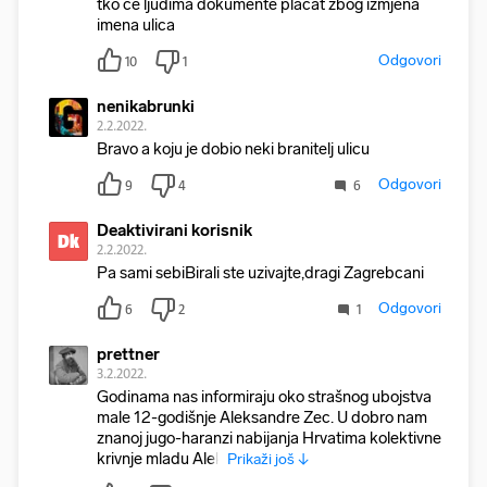
tko ce ljudima dokumente placat zbog izmjena
imena ulica
Odgovori
10
1
nenikabrunki
2.2.2022.
Bravo a koju je dobio neki branitelj ulicu
Odgovori
9
4
6
Deaktivirani korisnik
Dk
2.2.2022.
Pa sami sebiBirali ste uzivajte,dragi Zagrebcani
Odgovori
6
2
1
prettner
3.2.2022.
Godinama nas informiraju oko strašnog ubojstva
male 12-godišnje Aleksandre Zec. U dobro nam
znanoj jugo-haranzi nabijanja Hrvatima kolektivne
krivnje mladu Alek
Prikaži još ↓