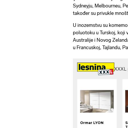
Sydneyju, Melbourneu, Pe
također su privukle mnoštv
U inozemstvu su komemor
poluotoku u Turskoj, koji v
Australije i Novog Zeland
u Francuskoj, Tajlandu, Pap