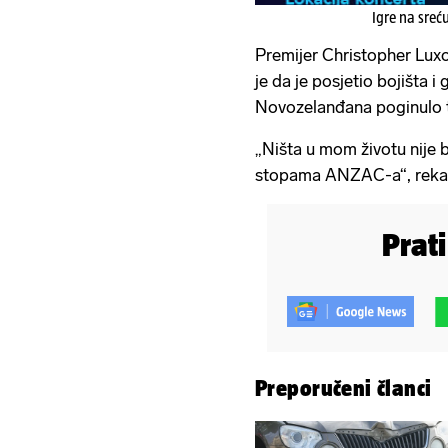
Igre na sreć
Premijer Christopher Luxo
je da je posjetio bojišta 
Novozelanđana poginulo 
„Ništa u mom životu nije bi
stopama ANZAC-a“, rekao
Prat
Preporučeni članci