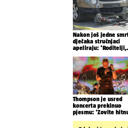
Nakon još jedne smr
dječaka stručnjaci
apeliraju: 'Roditelji,
električni romobili n
igračke'
Thompson je usred
koncerta prekinuo
pjesmu: 'Zovite hitn