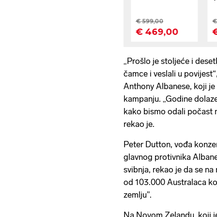
„Prošlo je stoljeće i deset
čamce i veslali u povijest“
Anthony Albanese, koji je
kampanju. „Godine dolaze 
kako bismo odali počast nj
rekao je.
Peter Dutton, vođa konzer
glavnog protivnika Albane
svibnja, rekao je da se n
od 103.000 Australaca koj
zemlju".
Na Novom Zelandu, koji je