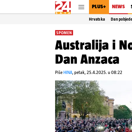
PLUS+
NEWS
Hrvatska
Dan pobjed
SPOMEN
Australija i N
Dan Anzaca
Piše
HINA
,
petak, 25.4.2025. u 08:22