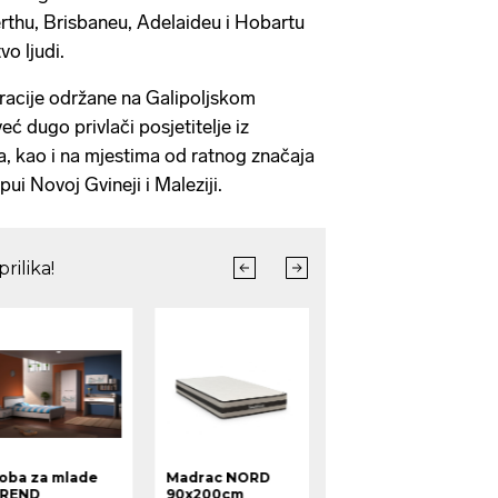
rthu, Brisbaneu, Adelaideu i Hobartu
o ljudi.
acije održane na Galipoljskom
eć dugo privlači posjetitelje iz
a, kao i na mjestima od ratnog značaja
ui Novoj Gvineji i Maleziji.