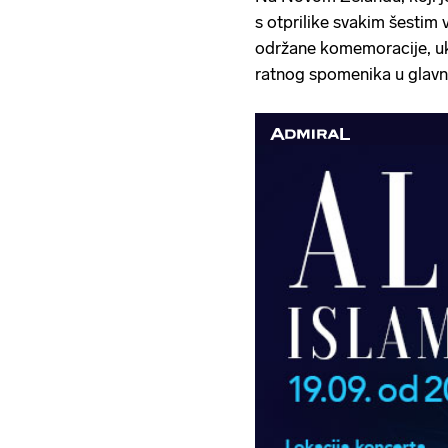
s otprilike svakim šestim
održane komemoracije, uk
ratnog spomenika u glav