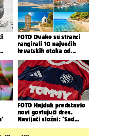
ti
FOTO Ovako su stranci
rangirali 10 najvećih
hrvatskih otoka od
isu
najboljeg do najgoreg
FOTO Hajduk predstavio
novi gostujući dres.
u'
Navijači složni: 'Sad
izgledamo kao Bayern...'