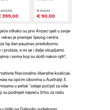
ljeće otkako su prvi Anzaci sjeli u svoje
, rekao je premijer lijevog centra
 za taj dan pauzirao predizbornu
i prolaze, a mi se i dalje okupljamo
ima i svima koji su došli nakon njih“,
vativne Nacionalno-liberalne koalicije,
sea na općim izborima u Australiji 3.
a misama u petak "odaje počast za više
i su podnijeli najveću žrtvu za našu
 u bitki na Galipolju sudjelovao