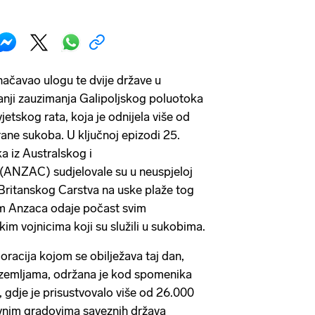
ačavao ulogu te dvije države u
anji zauzimanja Galipoljskog poluotoka
jetskog rata, koja je odnijela više od
rane sukoba. U ključnoj epizodi 25.
ka iz Australskog i
(ANZAC) sudjelovale su u neuspjeloj
a Britanskog Carstva na uske plaže tog
m Anzaca odaje počast svim
im vojnicima koji su služili u sukobima.
acija kojom se obilježava taj dan,
 zemljama, održana je kod spomenika
, gdje je prisustvovalo više od 26.000
avnim gradovima saveznih država