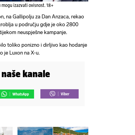
u mogu izazvati ovisnost. 18+
n, na Gallipolju za Dan Anzaca, rekao
i groblja u području gdje je oko 2800
tijekom neuspješne kampanje.
lo toliko ponizno i ​​dirljivo kao hodanje
 je Luxon na X-u.
i naše kanale