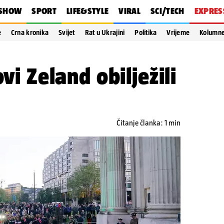
SHOW
SPORT
LIFE&STYLE
VIRAL
SCI/TECH
EXPRES
e
Crna kronika
Svijet
Rat u Ukrajini
Politika
Vrijeme
Kolumn
ovi Zeland obilježili
Čitanje članka: 1 min