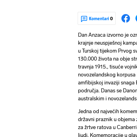
Komentari
0
Dan Anzaca izvorno je ozn
krajnje neuspješnoj kamp
u Turskoj tijekom Prvog sv
130.000 života na obje st
travnja 1915., tisuće vojni
novozelandskog korpusa 
amfibijskoj invaziji snag
područja. Danas se Dano
australskim i novozelandsk
Jedna od najvećih komemor
državni praznik u objema
za žrtve ratova u Canberri
ljudi. Komemoracije u gl