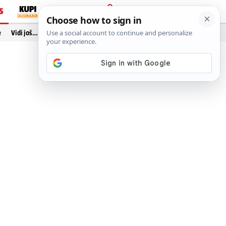
S
PRIJAVA
e
Vidi još…