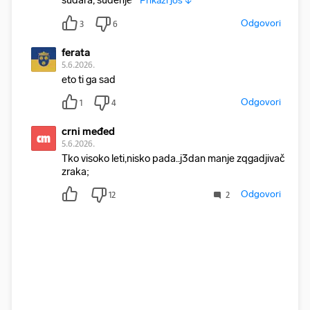
sudara, suđenje t
Prikaži još ↓
Odgovori
3
6
ferata
5.6.2026.
eto ti ga sad
Odgovori
1
4
crni međed
cm
5.6.2026.
Tko visoko leti,nisko pada..j3dan manje zqgadjivač
zraka;
Odgovori
12
2