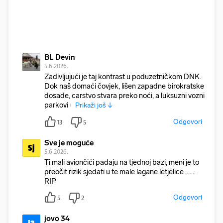
BL Devin
5.6.2026.
Zadivljujući je taj kontrast u poduzetničkom DNK.
Dok naš domaći čovjek, lišen zapadne birokratske
dosade, carstvo stvara preko noći, a luksuzni vozni
parkovi u
Prikaži još ↓
Odgovori
13
5
Sve je moguće
Sj
5.6.2026.
Ti mali aviončići padaju na tjednoj bazi, meni je to
preočit rizik sjedati u te male lagane letjelice .......
RIP
Odgovori
5
2
jovo 34