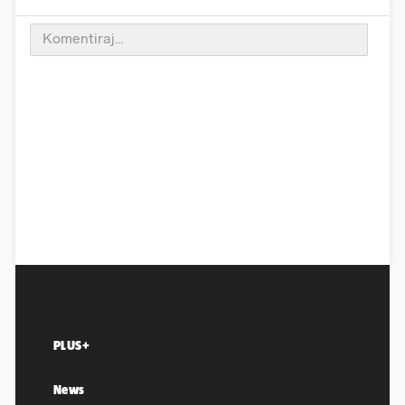
PLUS+
News