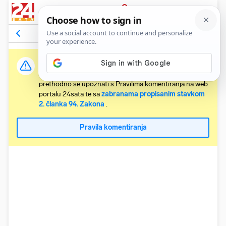
PRIJAVA
Komentari
10
Relevantni
Važna obavijest:
Svaki korisnik koji želi komentirati članke obvezan je
prethodno se upoznati s Pravilima komentiranja na web
portalu 24sata te sa
zabranama propisanim stavkom
2. članka 94. Zakona
.
Pravila komentiranja