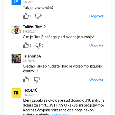
j3
5.6.2026.
Tak je i zavrsil😃😃
Odgovori
1
1
Talični Tom 2
5.6.2026.
Čim je "kralj" nečega, pad aviona je sumnjiv!
Odgovori
2
2
Trianon34
7.6.2026.
Gledao i slikao nudiste , kad je vidjeo moj izgubio
kontrolu !
Odgovori
1
TROL1Ć
TR
5.6.2026.
Meni zapalo za oko da je sud dosudio 310 milijuna
dolara za smrt.....WTF??? U kakvoj mi prčiji živimo?
Kod nas čovjeku odrezane obe noge nakon