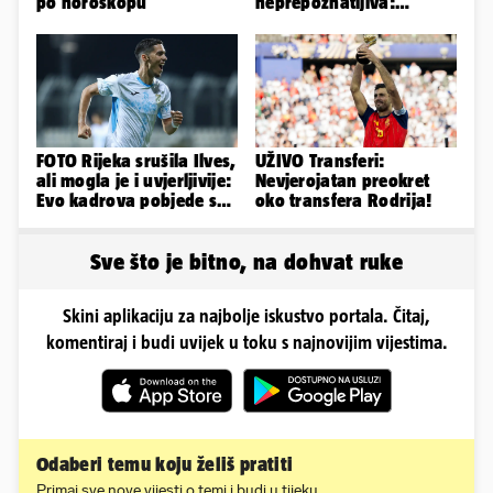
po horoskopu
neprepoznatljiva:
Odselila je iz Hrvatske, a
ovako sad izgleda
FOTO Rijeka srušila Ilves,
UŽIVO Transferi:
ali mogla je i uvjerljivije:
Nevjerojatan preokret
Evo kadrova pobjede s
oko transfera Rodrija!
Rujevice
Sve što je bitno, na dohvat ruke
Skini aplikaciju za najbolje iskustvo portala. Čitaj,
komentiraj i budi uvijek u toku s najnovijim vijestima.
Odaberi temu koju želiš pratiti
Primaj sve nove vijesti o temi i budi u tijeku