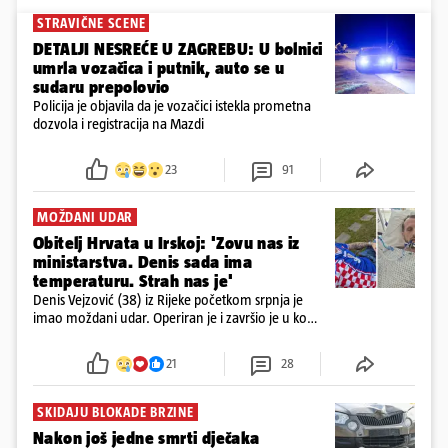
STRAVIČNE SCENE
DETALJI NESREĆE U ZAGREBU: U bolnici
umrla vozačica i putnik, auto se u
sudaru prepolovio
Policija je objavila da je vozačici istekla prometna
dozvola i registracija na Mazdi
23
91
MOŽDANI UDAR
Obitelj Hrvata u Irskoj: 'Zovu nas iz
ministarstva. Denis sada ima
temperaturu. Strah nas je'
Denis Vejzović (38) iz Rijeke početkom srpnja je
imao moždani udar. Operiran je i završio je u komi.
Obitelj ga želi prebaciti u Hrvatsku, kažu kako
tamošnji liječnici ne vjeruju u oporavak: 'Imamo
21
28
72 sata'
SKIDAJU BLOKADE BRZINE
Nakon još jedne smrti dječaka