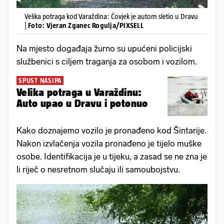
Velika potraga kod Varaždina: Čovjek je autom sletio u Dravu
|
Foto: Vjeran Zganec Rogulja/PIXSELL
Na mjesto događaja žurno su upućeni policijski
službenici s ciljem traganja za osobom i vozilom.
SPUST NASIPA
Velika potraga u Varaždinu:
Auto upao u Dravu i potonuo
Kako doznajemo vozilo je pronađeno kod Šintarije.
Nakon izvlačenja vozila pronađeno je tijelo muške
osobe. Identifikacija je u tijeku, a zasad se ne zna je
li riječ o nesretnom slučaju ili samoubojstvu.