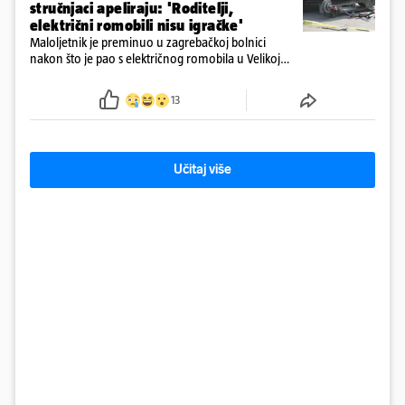
stručnjaci apeliraju: 'Roditelji,
električni romobili nisu igračke'
Maloljetnik je preminuo u zagrebačkoj bolnici
nakon što je pao s električnog romobila u Velikoj
Gorici. Liječnici: ‘Ozljede su sve jezivije’
13
Učitaj više