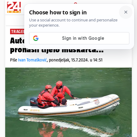
PRIJAVA
News
Komentari
8
TRAGEDIJA KOD VARAŽDINA
Auto sletio u Dravu, spasioci su
pronašli tijelo muškarca...
Piše
Ivan Tomašković
,
ponedjeljak, 15.7.2024. u 14:51