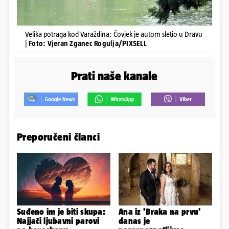
Velika potraga kod Varaždina: Čovjek je autom sletio u Dravu
|
Foto: Vjeran Zganec Rogulja/PIXSELL
Prati naše kanale
Preporučeni članci
Suđeno im je biti skupa:
Ana iz 'Braka na prvu'
Najjači ljubavni parovi
danas je