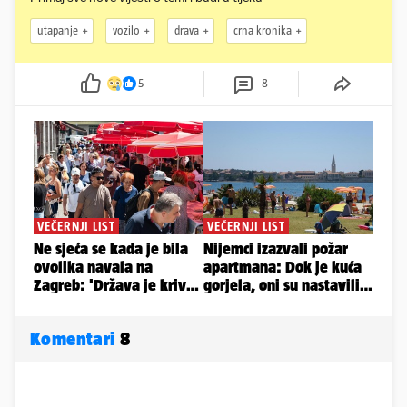
utapanje
vozilo
drava
crna kronika
5
8
Komentari
8