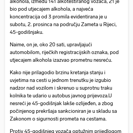
alkohola, između 141 alkotestiranog vozača, 21 je
bio pod utjecajem alkohola, a najveća
koncentracija od 3 promila evidentirana je u
subotu, 2. prosinca na području Zameta u Rijeci,
45-godišnjaku.
Naime, on je, oko 20 sati, upravljajući
automobilom, riječkih registracijskih oznaka, pod
utjecajem alkohola izazvao prometnu nesreću.
Kako nije prilagodio brzinu kretanja stanju i
uvjetima na cesti u jednom trenutku je izgubio
nadzor nad vozilom i skrenuo u suprotnu traku
kolnika te udario u autobus javnog prijevoza.U
nesreći je 45-godišnjak lakše ozlijeđen, a zbog
počinjenog prekršaja sankcioniran je u skladu sa
Zakonom o sigurnosti prometa na cestama.
Protiv 45-godišnjeg vozača optužnim prijedlogom