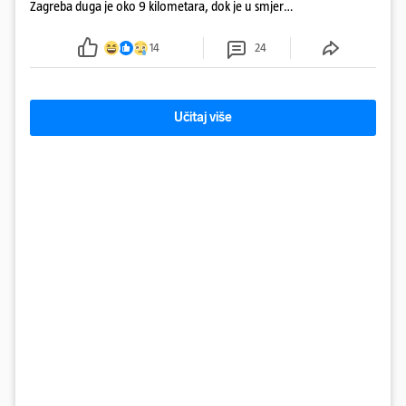
Zagreba duga je oko 9 kilometara, dok je u smjeru
mora kolona duga oko tri kilometra
14
24
Učitaj više