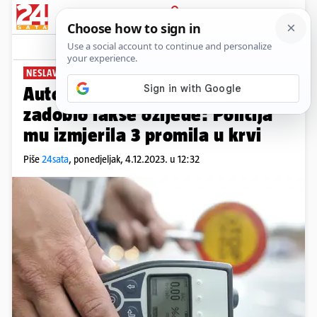
PRIJAVA
News
Komentari
0
NESLAVNI REKORDER
Autom se zabio u bus u Rijeci i
zadobio lakše ozljede: Policija
mu izmjerila 3 promila u krvi
Piše
24sata
,
ponedjeljak, 4.12.2023. u 12:32