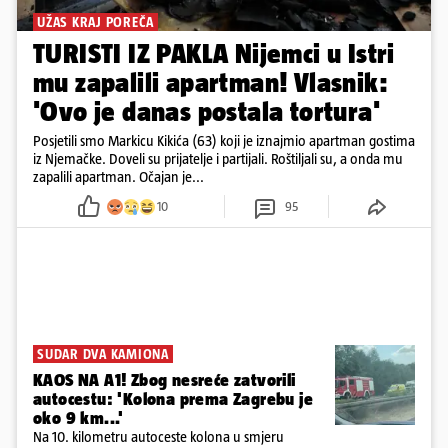
UŽAS KRAJ POREČA
TURISTI IZ PAKLA Nijemci u Istri
mu zapalili apartman! Vlasnik:
'Ovo je danas postala tortura'
Posjetili smo Markicu Kikića (63) koji je iznajmio apartman gostima
iz Njemačke. Doveli su prijatelje i partijali. Roštiljali su, a onda mu
zapalili apartman. Očajan je...
10
95
SUDAR DVA KAMIONA
KAOS NA A1! Zbog nesreće zatvorili
autocestu: 'Kolona prema Zagrebu je
oko 9 km...'
Na 10. kilometru autoceste kolona u smjeru