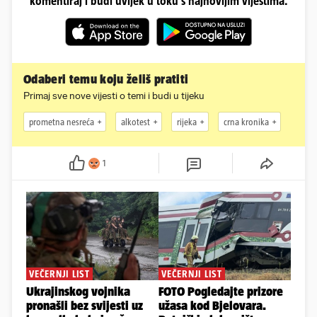
komentiraj i budi uvijek u toku s najnovijim vijestima.
Odaberi temu koju želiš pratiti
Primaj sve nove vijesti o temi i budi u tijeku
prometna nesreća
alkotest
rijeka
crna kronika
1