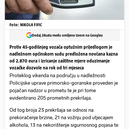
Foto: NIKOLA FIFIC
Dodaj 24sata među omiljene izvore na Googleu
Protiv 45-godišnjeg vozača optužnim prijedlogom je
nadležnom općinskom sudu predložena novčana kazna
od 2.870 eura i izricanje zaštitne mjere oduzimanje
vozačke dozvole na rok od tri mjeseca
Proteklog vikenda na području u nadležnosti
Policijske uprave primorsko-goranske proveden je
pojačan nadzor u prometu te je pri tome
evidentirano 205 prometnih prekršaja.
Od tog broja 23 prekršaja se odnosi na
prekoračenje brzine, 21 na vožnju pod utjecajem
alkohola, 13 na nekorištenje sigurnosnog pojasa te