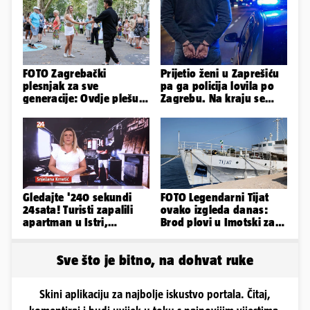
FOTO Zagrebački
Prijetio ženi u Zaprešiću
plesnjak za sve
pa ga policija lovila po
generacije: Ovdje plešu
Zagrebu. Na kraju se
baš svi
pijan zabio u ogradu
Gledajte '240 sekundi
FOTO Legendarni Tijat
24sata! Turisti zapalili
ovako izgleda danas:
apartman u Istri,
Brod plovi u Imotski za
vlasnik: 'Sezona mi je
samo 20.000 eura
završena'
Sve što je bitno, na dohvat ruke
Skini aplikaciju za najbolje iskustvo portala. Čitaj,