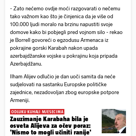
- Zato nećemo ovdje moći razgovarati o nečemu
tako važnom kao što je činjenica da je više od
100.000 ljudi moralo na brzinu napustiti svoje
domove kako bi pobjegli pred vojnom silo - rekao
je Borrell govoreći o egzodusu Armenaca iz
pokrajine gorski Karabah nakon upada
azerbajdžanske vojske u pokrajinu koja pripada
Azerbajdžanu.
Ilham Alijev odlučio je dan uoči samita da neće
sudjelovati na sastanku Europske političke
zajednice, nezadovoljan zbog europske potpore
Armeniji.
ODLUKU KUHALI MJESECIMA
Zauzimanje Karabaha bila je
osveta Alijeva za očev poraz:
'Nismo to mogli učiniti ranije'