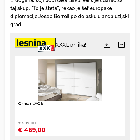
Erdogana, koji podržava Baku, velik je udarac za
taj skup. "To je šteta", rekao je šef europske
diplomacije Josep Borrell po dolasku u andaluzijski
grad.