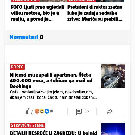
Komentari
0
POREČ
Nijemci mu zapalili apartman. Šteta
400.000 eura, a šokirao ga mail od
Bookinga
Oni su nastavili sa svojim jelom, nazdravljanjem,
dizanjem čaša i boca. Čak su nam smetali dok smo
u panici kupili crijeva kako bismo pokušali ugasiti
požar, rekao je vlasnik
10
75
STRAVIČNE SCENE
DETALJI NESREĆE U ZAGREBU: U bolnici