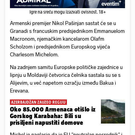
Igre na sreću mogu izazvati ovisnost. 18+
Armenski premijer Nikol Pašinjan sastat će se u
Granadi s francuskim predsjednikom Emmanuelom
Macronom, njemačkim kancelarom Olafm
Scholzom i predsjednikom Europskog vijeća
Charlesom Michelom.
Na zadnjem samitu Europske političke zajednice u
lipnju u Moldaviji četvorica čelnika sastala su se s
Alijevim, u već napetom ozračju između Bakua i
Erevana.
AZERBAJDŽAN ZAUZEO REGIJU
Oko 85.000 Armenaca otišlo iz
Gorskog Karabaha: Bili su
prisiljeni napustiti domove
Michel je naglasio da je EU "neutralan posrednik" i