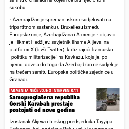
samitu u Granadi na kojem će biti riječ o tom
sukobu.
- Azerbajdžan je spreman uskoro sudjelovati na
tripartitnom sastanku u Bruxellesu između
Europske unije, Azerbajdžana i Armenije - objavio
je Hikmet Hadžijev, savjetnik Ilhama Alijeva, na
platformi X (bivši Twitter), kritizirajući francusku
"politiku militarizacije" na Kavkazu, koja je, po
njemu, dovela do toga da Azerbajdžan ne sudjeluje
na trećem samitu Europske političke zajednice u
Granadi.
ARMENIJA NEĆE VOJNO INTERVENIRATI
Samoproglašena republika
Gorski Karabah prestaje
postojati od nove godine
Izostanak Alijeva i turskog predsjednika Tayyipa