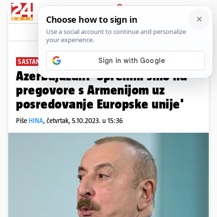
PRIJAVA
News
Komentari
0
SASTANAK U BRUXELLESU
Azerbajdžan: 'Spremni smo na
pregovore s Armenijom uz
posredovanje Europske unije'
Piše
HINA
,
četvrtak, 5.10.2023. u 15:36