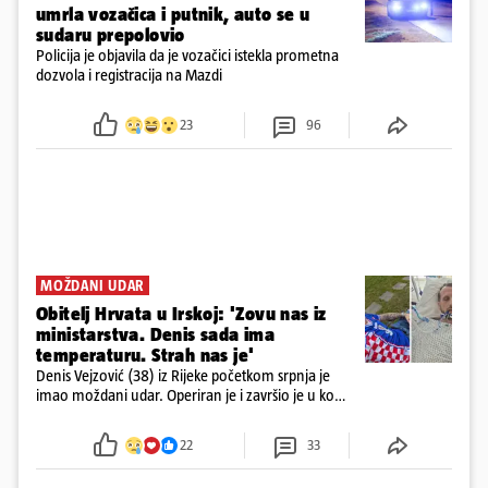
umrla vozačica i putnik, auto se u
sudaru prepolovio
Policija je objavila da je vozačici istekla prometna
dozvola i registracija na Mazdi
23
96
MOŽDANI UDAR
Obitelj Hrvata u Irskoj: 'Zovu nas iz
ministarstva. Denis sada ima
temperaturu. Strah nas je'
Denis Vejzović (38) iz Rijeke početkom srpnja je
imao moždani udar. Operiran je i završio je u komi.
Obitelj ga želi prebaciti u Hrvatsku, kažu kako
tamošnji liječnici ne vjeruju u oporavak: 'Imamo
22
33
72 sata'