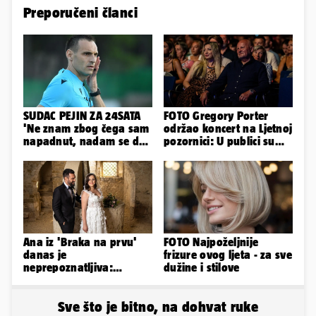
Preporučeni članci
SUDAC PEJIN ZA 24SATA
FOTO Gregory Porter
'Ne znam zbog čega sam
održao koncert na Ljetnoj
napadnut, nadam se da
pozornici: U publici su
će ih policija naći'
bili Mateša i Blanka
Ana iz 'Braka na prvu'
FOTO Najpoželjnije
danas je
frizure ovog ljeta - za sve
neprepoznatljiva:
dužine i stilove
Odselila je iz Hrvatske, a
ovako sad izgleda
Sve što je bitno, na dohvat ruke