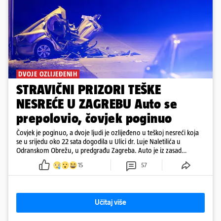
DVOJE OZLIJEĐENIH
STRAVIČNI PRIZORI TEŠKE
NESREĆE U ZAGREBU Auto se
prepolovio, čovjek poginuo
Čovjek je poginuo, a dvoje ljudi je ozlijeđeno u teškoj nesreći koja
se u srijedu oko 22 sata dogodila u Ulici dr. Luje Naletilića u
Odranskom Obrežu, u predgrađu Zagreba. Auto je iz zasad
neutvrđenih razloga sletio s kolnika, a od siline udara vozilo se
15
57
prepolovilo.
Učitaj više