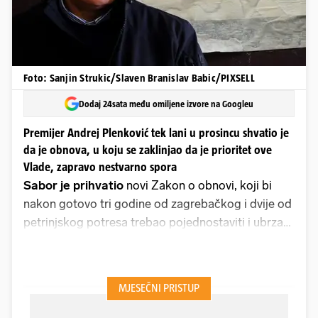
Foto: Sanjin Strukic/Slaven Branislav Babic/PIXSELL
Dodaj 24sata među omiljene izvore na Googleu
Premijer Andrej Plenković tek lani u prosincu shvatio je
da je obnova, u koju se zaklinjao da je prioritet ove
Vlade, zapravo nestvarno spora
Sabor je prihvatio
novi Zakon o obnovi, koji bi
nakon gotovo tri godine od zagrebačkog i dvije od
petrinjskog potresa trebao pojednostaviti i ubrzati
samu obnovu, koji je izradio novi ministar Branko
Bačić. Po novom se proces obnove centralizira s
obzirom na to da se Fond za obnovu i Središnji
državni ured za stambeno zbrinjavanje pripajaju
Ministarstvu. Sramotni dosadašnji rezultat države,