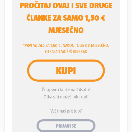
koja do kraja 2022. godine u Zagrebu nije izgradila
ni jednu, a na Banovini tek šest zamjenskih kuća,
trebao bi popraviti upravo Branko Bačić. On pak u
nedostatku nečeg boljeg od prvog dana obilazi
potresom pogođena područja i daje obećanja
građanima, koji su tih istih obećanja odavno siti. To
što su ljudi treći zimu proveli u kontejnerima govori
samo za sebe.