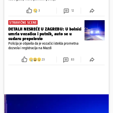
3
12
STRAVIČNE SCENE
DETALJI NESREĆE U ZAGREBU: U bolnici
umrla vozačica i putnik, auto se u
sudaru prepolovio
Policija je objavila da je vozačici istekla prometna
dozvola i registracija na Mazdi
23
83