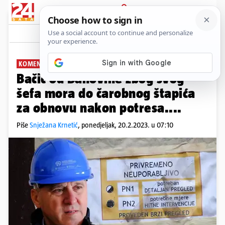
PRIJAVA
News
Komentari
0
KOMENTIRA: SNJEŽANA KRNETIĆ
PLUS+
Bačić od Banovine zbog svog
šefa mora do čarobnog štapića
za obnovu nakon potresa....
Piše
Snježana Krnetić
,
ponedjeljak, 20.2.2023. u 07:10