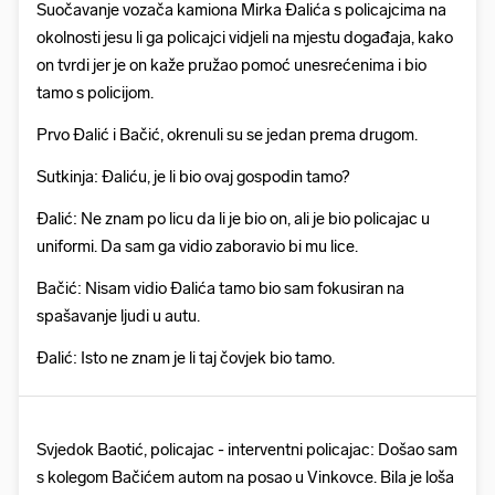
Suočavanje vozača kamiona Mirka Đalića s policajcima na
okolnosti jesu li ga policajci vidjeli na mjestu događaja, kako
on tvrdi jer je on kaže pružao pomoć unesrećenima i bio
tamo s policijom.
Prvo Đalić i Bačić, okrenuli su se jedan prema drugom.
Sutkinja: Đaliću, je li bio ovaj gospodin tamo?
Đalić: Ne znam po licu da li je bio on, ali je bio policajac u
uniformi. Da sam ga vidio zaboravio bi mu lice.
Bačić: Nisam vidio Đalića tamo bio sam fokusiran na
spašavanje ljudi u autu.
Đalić: Isto ne znam je li taj čovjek bio tamo.
Svjedok Baotić, policajac - interventni policajac: Došao sam
s kolegom Bačićem autom na posao u Vinkovce. Bila je loša