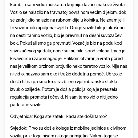
kombiju sam vidio muškarca koji nije davao znakove života.
Vozilo se nalazilo na travnatoj površinom većim dijelom, dok
se zadnji dio nalazio na rubnom dijelu kolnika. Ne znam je li
to vozio imalo upaljena svjetla. Drugo vozilo bilo je ukošeno
na cesti, tamno vozilo, bio je prevrnut na desni suvozačev
bok. Pokušali smo ga prevrnuti. Vozač je bio na podu kod
suvozačevog sjedala, noge su mu bile ispod volana. Imao je
krvavo lice i zapomagao je. Prilikom otvaranja vrata pored
nas je velikom brzinom projurilo neko teretno vozilo. Nije nas
ni vidio. nazvao sam okc i tražio dodatnu pomoć. Ubrzo je
došla hitna pa smo kroz razbijeno vjetrobransko staklo
izvuklo ozlijede. Potom je došla policija koja je preuzela
regulaciju prometa i očevid. Nisam tamo vidio niti jedno
parkirano vozilo.
Odvjetnica: Koga ste zatekli kada ste došli tamo?
Svjedok: Prvo su došle kolege iz mobilne jedinice u civilnom
vozilu, prije toga nisam nikoga primijetio. Nakon toga se