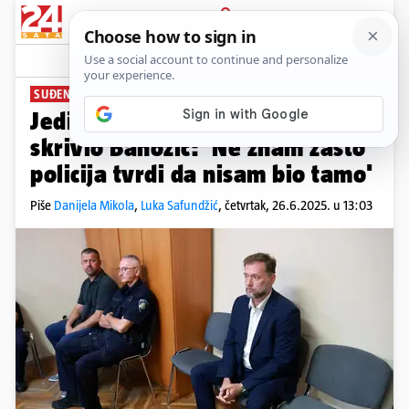
PRIJAVA
News
Komentari
340
SUĐENJE BIVŠEM MINISTRU
Jedini svjedok nesreće koju je
skrivio Banožić: 'Ne znam zašto
policija tvrdi da nisam bio tamo'
Piše
Danijela Mikola
,
Luka Safundžić
,
četvrtak, 26.6.2025. u 13:03