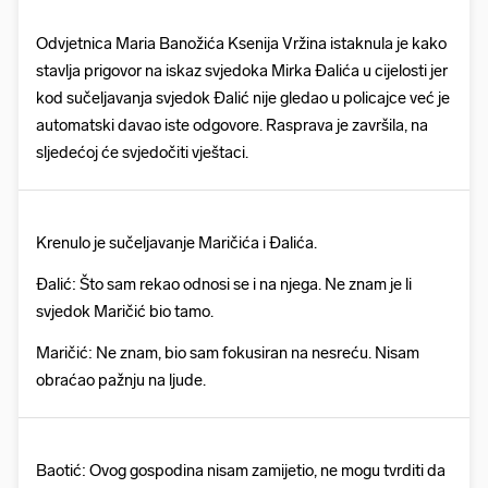
Odvjetnica Maria Banožića Ksenija Vržina istaknula je kako
stavlja prigovor na iskaz svjedoka Mirka Đalića u cijelosti jer
kod sučeljavanja svjedok Đalić nije gledao u policajce već je
automatski davao iste odgovore. Rasprava je završila, na
sljedećoj će svjedočiti vještaci.
Krenulo je sučeljavanje Maričića i Đalića.
Đalić: Što sam rekao odnosi se i na njega. Ne znam je li
svjedok Maričić bio tamo.
Maričić: Ne znam, bio sam fokusiran na nesreću. Nisam
obraćao pažnju na ljude.
Baotić: Ovog gospodina nisam zamijetio, ne mogu tvrditi da