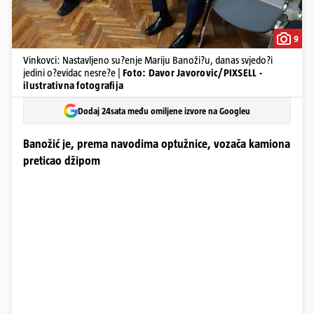
9
Vinkovci: Nastavljeno su?enje Mariju Banoži?u, danas svjedo?i
jedini o?evidac nesre?e |
Foto: Davor Javorovic/PIXSELL -
ilustrativna fotografija
Dodaj 24sata među omiljene izvore na Googleu
Banožić je, prema navodima optužnice, vozača kamiona
preticao džipom