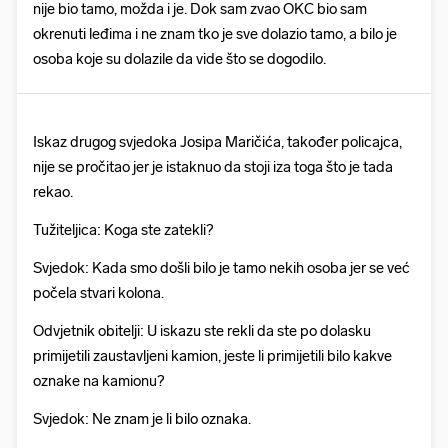
nije bio tamo, možda i je. Dok sam zvao OKC bio sam
okrenuti leđima i ne znam tko je sve dolazio tamo, a bilo je
osoba koje su dolazile da vide što se dogodilo.
Iskaz drugog svjedoka Josipa Maričića, također policajca,
nije se pročitao jer je istaknuo da stoji iza toga što je tada
rekao.
Tužiteljica: Koga ste zatekli?
Svjedok: Kada smo došli bilo je tamo nekih osoba jer se već
počela stvari kolona.
Odvjetnik obitelji: U iskazu ste rekli da ste po dolasku
primijetili zaustavljeni kamion, jeste li primijetili bilo kakve
oznake na kamionu?
Svjedok: Ne znam je li bilo oznaka.