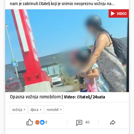
nam je zabrinuti čitatelj koji je snimio neopreznu vožnju na
romobilu u četvrtak prijepodne kroz Kaštele. Podsjetimo, mjesec i
VIDEO
pol od smrti dječaka (14) u Metkoviću, pad s električnog romobila
odnio je još jedan mladi život. Unatoč naporima liječnika KBC-a
Zagreb, u ponedjeljak maloljetnik je podlegao ozljedama
zadobivenima u padu s romobila.
Pokretanje videa...
Opasna vožnja romobilom
| Video: čitatelj/24sata
vožnja
djeca
romobil
9
40