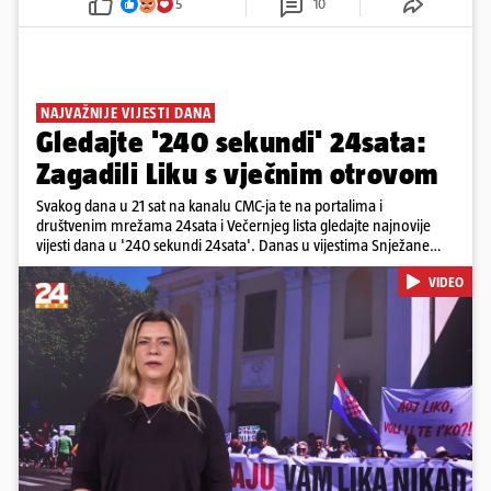
5
10
NAJVAŽNIJE VIJESTI DANA
Gledajte '240 sekundi' 24sata:
Zagadili Liku s vječnim otrovom
Svakog dana u 21 sat na kanalu CMC-ja te na portalima i
društvenim mrežama 24sata i Večernjeg lista gledajte najnovije
vijesti dana u '240 sekundi 24sata'. Danas u vijestima Snježane
Krnetić: Lika teško zagađena s 37.000 tona opasnog otpada, Troje
VIDEO
poginulih u nesreći u Zagrebu, Uhićen načelnik Svetog Ivana
Žabna, Borba za život Denisa Vejzovića, Krajaču režu ovlasti: Slijedi
otkaz...
Pokretanje videa...