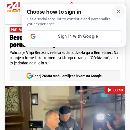
PRIJAVA
News
Komentari
30
PAD MINISTRA
Beroša odveli u Remetinec, a on
poručio: 'Ne osjećam se krivim'
Policija je Vilija Beroša izvela sa suda i odvezla ga u Remetinec. Na
pitanje o tome kako komentira istragu rekao je: 'Očekivano', a uz
to je dodao da nije kriv.
Dodaj 24sata među omiljene izvore na Googleu
00:40
Pokretanje videa...