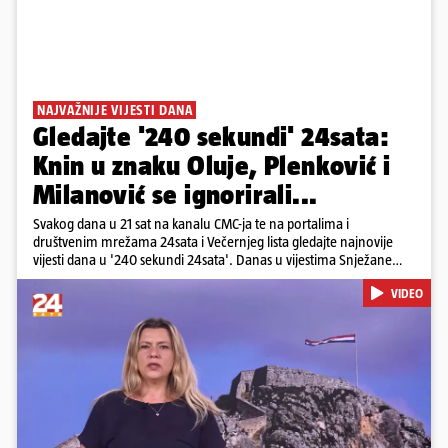
NAJVAŽNIJE VIJESTI DANA
Gledajte '240 sekundi' 24sata:
Knin u znaku Oluje, Plenković i
Milanović se ignorirali...
Svakog dana u 21 sat na kanalu CMC-ja te na portalima i
društvenim mrežama 24sata i Večernjeg lista gledajte najnovije
vijesti dana u '240 sekundi 24sata'. Danas u vijestima Snježane
Krnetić: Hrvatska je obilježila 31. obljetnicu Oluje, a pažnju je
VIDEO
privuklo ignoriranje predsjednika Zorana Milanovića i premijera
Andreja Plenkovića u Kninu. Donosimo i detalje o većim
braniteljskim mirovinama, apelu obitelji Hrvata u komi u Irskoj,
upozorenjima nakon nove tragedije na električnom romobilu te
smanjenju proizvodnje u nuklearnoj elektrani Krško.
Pokretanje videa...