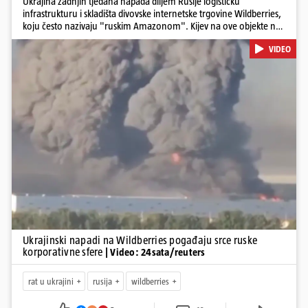
Ukrajina zadnjih tjedana napada diljem Rusije logističku
infrastrukturu i skladišta divovske internetske trgovine Wildberries,
koju često nazivaju "ruskim Amazonom". Kijev na ove objekte ne
gleda samo kao na obična trgovačka skladišta, već tvrdi da ih ruske
VIDEO
snage koriste i za vojne potrebe, odnosno za skladištenje i
distribuciju dijelova za dronove i druge opreme koja se koristi u
ratu. S druge strane, napadi služe i kao izravan odgovor na ruska
bombardiranja ukrajinske poštanske i logističke infrastrukture te
kao način da se ekonomske posljedice rata prenesu dublje na ruski
teritorij i približe običnim građanima.
Pokretanje videa...
Ukrajinski napadi na Wildberries pogađaju srce ruske
korporativne sfere
| Video: 24sata/reuters
rat u ukrajini
rusija
wildberries