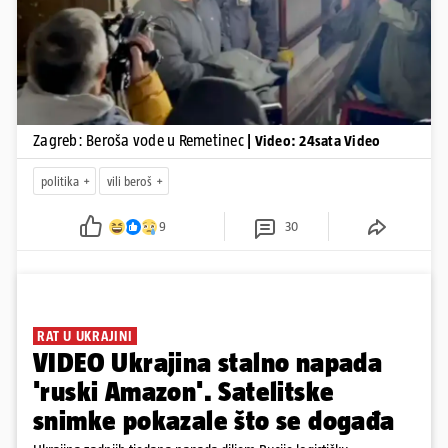
Zagreb: Beroša vode u Remetinec
| Video: 24sata Video
politika
vili beroš
9
30
RAT U UKRAJINI
VIDEO Ukrajina stalno napada
'ruski Amazon'. Satelitske
snimke pokazale što se događa