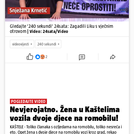
Gledajte '240 sekundi' 24sata: Zagadili Liku s vječnim
otrovom
| Video: 24sata/Video
videovijesti
240 sekundi
2
POGLEDAJTE VIDEO
Nevjerojatno. Žena u Kaštelima
vozila dvoje djece na romobilu!
KAŠTELE - Toliko članaka s ozljedama na romobilu, toliko nesreća i
eto. Opet žena s dvoje djece na romobilu vozi kroz grad, rekao