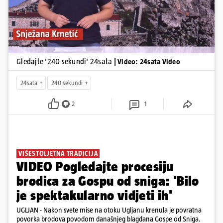
Gledajte '240 sekundi' 24sata
| Video: 24sata Video
24sata
240 sekundi
2
1
VIŠESTOLJETNA TRADICIJA
VIDEO Pogledajte procesiju
brodica za Gospu od sniga: 'Bilo
je spektakularno vidjeti ih'
UGLJAN - Nakon svete mise na otoku Ugljanu krenula je povratna
povorka brodova povodom današnjeg blagdana Gospe od Sniga.