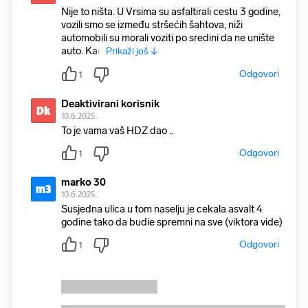
Nije to ništa. U Vrsima su asfaltirali cestu 3 godine,
vozili smo se između stršećih šahtova, niži
automobili su morali voziti po sredini da ne unište
auto. Kad
Prikaži još ↓
Odgovori
1
Deaktivirani korisnik
Dk
10.6.2025.
To je vama vaš HDZ dao ..
Odgovori
1
marko 30
m3
10.6.2025.
Susjedna ulica u tom naselju je cekala asvalt 4
godine tako da budie spremni na sve (viktora vide)
Odgovori
1