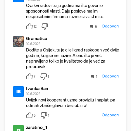
Ovakvi radovi traju godinama što govori o
sposobnosti vlasti. Daju poslove malim
nesposobnim firmama i uzme si vlast mito.
Odgovori
12
6
Gramatica
10.6.2025.
Dođite u Osijek, tu je cijeli grad raskopan već dvije
godine, kraj se ne nazire. A ono što je već
napravljeno toliko je kvalitetno da je već za
prepravak.
Odgovori
7
1
1
Ivanka Ban
IB
10.6.2025.
Uvijek novi kooperant uzme proviziju i naplati pa
odmah zbriše glavom bez obzira!
Odgovori
6
1
zaratino_1
z1