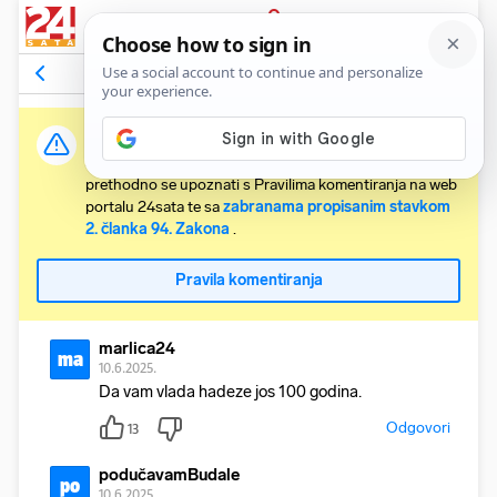
PRIJAVA
Komentari
32
Relevantni
Važna obavijest:
Svaki korisnik koji želi komentirati članke obvezan je
prethodno se upoznati s Pravilima komentiranja na web
portalu 24sata te sa
zabranama propisanim stavkom
2. članka 94. Zakona
.
Pravila komentiranja
marlica24
ma
10.6.2025.
Da vam vlada hadeze jos 100 godina.
Odgovori
13
podučavamBudale
po
10.6.2025.