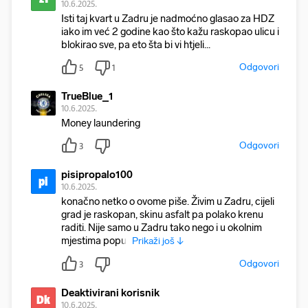
10.6.2025.
Isti taj kvart u Zadru je nadmoćno glasao za HDZ
iako im već 2 godine kao što kažu raskopao ulicu i
blokirao sve, pa eto šta bi vi htjeli...
Odgovori
5
1
TrueBlue_1
10.6.2025.
Money laundering
Odgovori
3
pisipropalo100
pi
10.6.2025.
konačno netko o ovome piše. Živim u Zadru, cijeli
grad je raskopan, skinu asfalt pa polako krenu
raditi. Nije samo u Zadru tako nego i u okolnim
mjestima poput
Prikaži još ↓
Odgovori
3
Deaktivirani korisnik
Dk
10.6.2025.