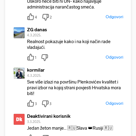
Uskoro neće biti ni UN- kako najavljuje
administracija narančastog smeća.
Odgovori
4
2
ZG danas
4.3.2025.
Realnost pokazuje kako i na koji način rade
vladajući.
Odgovori
1
kormilar
4.3.2025.
Sve više izlazi na površinu Plenkovićev kvalitet i
pravi izbor na kojoj strani povjesti Hrvatska mora
biti!
Odgovori
3
3
Deaktivirani korisnik
Dk
3.3.2025.
Jedan žeton manje... 🇷🇺Slava 👑Rusiji 🇷🇺