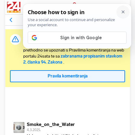
PRIJAVA
Komentari
7
Relevantni
Važna obavijest:
Svaki korisnik koji želi komentirati članke obvezan je
prethodno se upoznati s Pravilima komentiranja na web
portalu 24sata te sa
zabranama propisanim stavkom
2. članka 94. Zakona
.
Pravila komentiranja
Smoke_on_the_Water
4.3.2025.