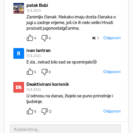
patak Bubi
13.8.2023.
Zanimljiv članak. Nekako imaju dosta članaka o
jugi u zadnje vrijeme, još će ih neki veliki Hrvati
prozvati jugonostalgičarima.
Odgovori
4
4
1
ivan lantran
il
13.8.2023.
E da...nekad bilo sad se spominjalo😢
Odgovori
6
8
Deaktivirani korisnik
Dk
13.8.2023.
U odnosu na danas, živjelo se puno prirodnije i
ljudskije.
Odgovori
8
12