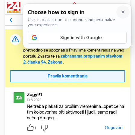
PRIJAVA
Komentari
5
Relevantni
Važna obavijest:
Svaki korisnik koji želi komentirati članke obvezan je
prethodno se upoznati s Pravilima komentiranja na web
portalu 24sata te sa
zabranama propisanim stavkom
2. članka 94. Zakona
.
Pravila komentiranja
Zagy91
Za
13.8.2023.
Ne treba plakati za prošlim vremenima…opet će na
tim kolodvorima biti aktivnosti i ljudi..:samo radi
nečeg drugog…
Odgovori
1