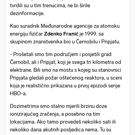
tvrdili su u tim trenucima, ne bi širile
dezinformacije.
Kao suradnik Međunarodne agencije za atomsku
energiju fizičar
Zdenko Franić
je 1999. sa
skupinom znanstvenika bio u Černobilu i Pripjatu.
- Prošetali smo tim područjem i posjetili grad
Černobil, ali i Pripjat, koji je svega tri kilometra od
elektrane. Bili smo na mostu s kojeg su stanovnici
Pripjata gledali požar oštećenog reaktora, u sceni
koja je realistično prikazana u prvoj epizodi serije
HBO-a.
Dozimetrima smo stalno mjerili brzinu doze
ionizirajućeg zračenja, a posebno na tim
lokacijama. Ako tamo provedeš nekoliko sati ili
nekoliko dana akutnih posljedica nema. Tu su