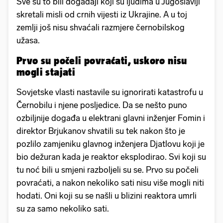
Sve su to bili događaji koji su ljudima u Jugoslaviji
skretali misli od crnih vijesti iz Ukrajine. A u toj
zemlji još nisu shvaćali razmjere černobilskog
užasa.
Prvo su počeli povraćati, uskoro nisu
mogli stajati
Sovjetske vlasti nastavile su ignorirati katastrofu u
Černobilu i njene posljedice. Da se nešto puno
ozbiljnije događa u elektrani glavni inženjer Fomin i
direktor Brjukanov shvatili su tek nakon što je
pozlilo zamjeniku glavnog inženjera Djatlovu koji je
bio dežuran kada je reaktor eksplodirao. Svi koji su
tu noć bili u smjeni razboljeli su se. Prvo su počeli
povraćati, a nakon nekoliko sati nisu više mogli niti
hodati. Oni koji su se našli u blizini reaktora umrli
su za samo nekoliko sati.