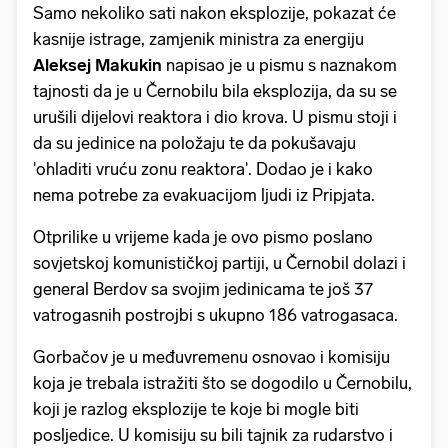
Samo nekoliko sati nakon eksplozije, pokazat će
kasnije istrage, zamjenik ministra za energiju
Aleksej Makukin
napisao je u pismu s naznakom
tajnosti da je u Černobilu bila eksplozija, da su se
urušili dijelovi reaktora i dio krova. U pismu stoji i
da su jedinice na položaju te da pokušavaju
'ohladiti vruću zonu reaktora'. Dodao je i kako
nema potrebe za evakuacijom ljudi iz Pripjata.
Otprilike u vrijeme kada je ovo pismo poslano
sovjetskoj komunističkoj partiji, u Černobil dolazi i
general Berdov sa svojim jedinicama te još 37
vatrogasnih postrojbi s ukupno 186 vatrogasaca.
Gorbačov je u međuvremenu osnovao i komisiju
koja je trebala istražiti što se dogodilo u Černobilu,
koji je razlog eksplozije te koje bi mogle biti
posljedice. U komisiju su bili tajnik za rudarstvo i