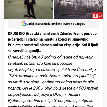
22
Dodaj 24sata među omiljene izvore na Googleu
DRUGI DIO Hrvatski znanstvenik Zdenko Franić posjetio
je Černobil i stajao na mjestu s kojeg su stanovnici
Pripjata promatrali plamen nakon eksplozije. Svi ti ljudi
su završili u agoniji...
U nedjelju će biti 40 godina od jedne od najvećih
svjetskih katastrofa koje su pogodile
svijet. Eksplozija u nuklearnoj elektrani Černobil je
1986. promijenila naše živote. Točan broj ljudi koji
su umrli u danima i godinama nakon nesreće nije
poznat. UN je 2005. objavio izvješće o 4000 mrtvih
od posljedica radijacije u Ukrajini, Rusiji i
Bjelorusiji. Godinu poslije Greenpeace je objavio
svoje izvješće u kojem je broj smrti od posljedica