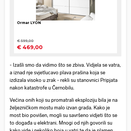
- Izašli smo da vidimo što se zbiva. Vidjela se vatra,
a iznad nje svjetlucavo plava prašina koja se
izdizala visoko u zrak - rekli su stanovnici Pripjata
nakon katastrofe u Černobilu.
Većina onih koji su promatrali eksploziju bila je na
željezničkom mostu malo izvan grada. Kako je
most bio povišen, mogli su savršeno vidjeti što se
to događa u elektrani. Mnogi od njih govorili su
kako vide i nekoliko boja u vatri te da je plamen