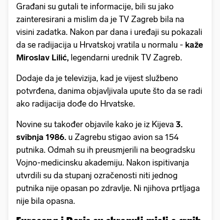
Građani su gutali te informacije, bili su jako
zainteresirani a mislim da je TV Zagreb bila na
visini zadatka. Nakon par dana i uređaji su pokazali
da se radijacija u Hrvatskoj vratila u normalu -
kaže
Miroslav Lilić,
legendarni urednik TV Zagreb.
Dodaje da je televizija, kad je vijest službeno
potvrđena, danima objavljivala upute što da se radi
ako radijacija dođe do Hrvatske.
Novine su također objavile kako je iz Kijeva
3.
svibnja 1986.
u Zagrebu stigao avion sa 154
putnika. Odmah su ih preusmjerili na beogradsku
Vojno-medicinsku akademiju. Nakon ispitivanja
utvrdili su da stupanj ozračenosti niti jednog
putnika nije opasan po zdravlje. Ni njihova prtljaga
nije bila opasna.