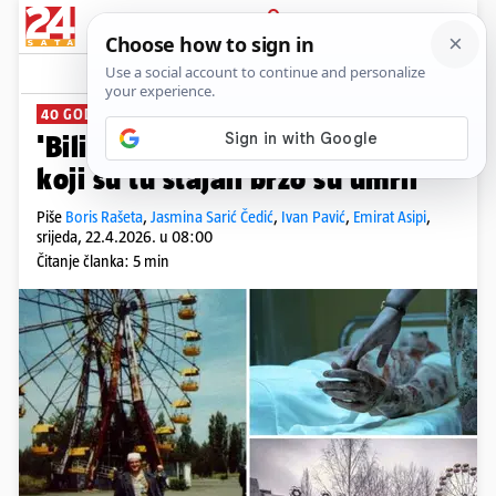
PRIJAVA
News
Komentari
83
40 GODINA OD ČERNOBILA
'Bili smo na mostu smrti, a oni
koji su tu stajali brzo su umrli'
Piše
Boris Rašeta
,
Jasmina Sarić Čedić
,
Ivan Pavić
,
Emirat Asipi
,
srijeda, 22.4.2026. u 08:00
Čitanje članka: 5 min