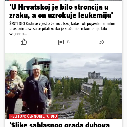
'U Hrvatskoj je bilo stroncija u
zraku, a on uzrokuje leukemiju'
ŠESTI DIO Kada se vijest o černobilskoj katastrofi pojavila na našim
prostorima svi su se pitali koliko je zračenje i nikome nije bilo
svejedno...
13
FELJTON: ČERNOBIL, 7. DIO
'Slike sablasnog grada duhova