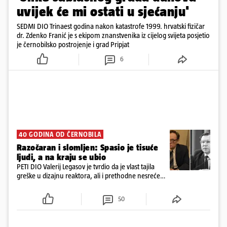
uvijek će mi ostati u sjećanju'
SEDMI DIO Trinaest godina nakon katastrofe 1999. hrvatski fizičar
dr. Zdenko Franić je s ekipom znanstvenika iz cijelog svijeta posjetio
je černobilsko postrojenje i grad Pripjat
6
40 GODINA OD ČERNOBILA
Razočaran i slomljen: Spasio je tisuće
ljudi, a na kraju se ubio
PETI DIO Valerij Legasov je tvrdio da je vlast tajila
greške u dizajnu reaktora, ali i prethodne nesreće u
drugim elektranama. Dvije godine nakon
černobilske katastrofe objesio se
50