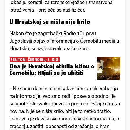
lokaciju koristili za terenske vježbe i znanstvena
istraživanja - prisjeća se naš fizičar.
U Hrvatskoj se ništa nije krilo
Nakon što je zagrebački Radio 101 prvi u
Jugoslaviji objavio informaciju o Černobilu mediji u
Hrvatskoj su izvještavali bez cenzure.
FELJTON: ČERNOBIL, 1. DIO
Ona je Hrvatskoj otkrila istinu o
Černobilu: Htjeli su je uhititi
- Ne samo da nije bilo nikakve cenzure ili embarga
na informacije, već smo radili posve slobodno. Te
su upute išle svakodnevno, i preko televizije i preko
novina. Nije se ništa krilo, niti je to netko tražio.
Televizija je davala sve moguće vrste informacija, o
zračenju, zaštiti, opasnosti od zračenja, o hrani.