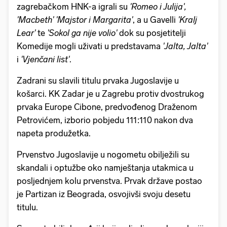
zagrebačkom HNK-a igrali su
'Romeo i Julija',
'Macbeth' 'Majstor i Margarita'
, a u Gavelli
'Kralj
Lear'
te
'Sokol ga nije volio'
dok su posjetitelji
Komedije mogli uživati u predstavama
'Jalta, Jalta'
i
'Vjenčani list'
.
Zadrani su slavili titulu prvaka Jugoslavije u
košarci. KK Zadar je u Zagrebu protiv dvostrukog
prvaka Europe Cibone, predvođenog Draženom
Petrovićem, izborio pobjedu 111:110 nakon dva
napeta produžetka.
Prvenstvo Jugoslavije u nogometu obilježili su
skandali i optužbe oko namještanja utakmica u
posljednjem kolu prvenstva. Prvak države postao
je Partizan iz Beograda, osvojivši svoju desetu
titulu.