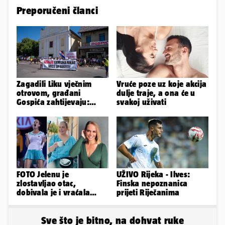
Preporučeni članci
Zagadili Liku vječnim
Vruće poze uz koje akcija
otrovom, građani
dulje traje, a ona će u
Gospića zahtijevaju:
svakoj uživati
'Hitno sanirajte
odlagalište!'
FOTO Jelenu je
UŽIVO Rijeka - Ilves:
zlostavljao otac,
Finska nepoznanica
dobivala je i vraćala
prijeti Riječanima
kilograme: 'Brutalno me
tukao šakama'
Sve što je bitno, na dohvat ruke