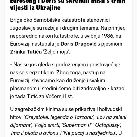
Eurosong i Doris su skrenuli misli s crnih
vijesti iz Ukrajine
Brige oko černobilske katastrofe stanovnici
Jugoslavije su razbijali drugim temama. Na primjer,
neposredno nakon katastrofe, u svibnju 1986. na
Euroviziji nastupala je
Doris Dragović
s pjesmom
Zrinka Tutića
'Željo moja'.
- Nas se još gleda s podozrenjem i poistovjećuje
nas se s egzotikom. Zbog toga, nastup na
Euroviziji shvaćamo kao druženje i svakim
plasmanom u sredini ćemo biti zadovoljno - kazao
je tada Tutić za Večernji list.
U zagrebačkim kinima su se prikazivali holivudski
hitovi
'Greystoke, legenda o Tarzanu', 'Lov na zeleni
dijamant', 'Polja smrti, 'Superman II' ' Octopussy',
'Ima li pilota u avionu' i 'Ne pucaj u nasljednicu'
. U