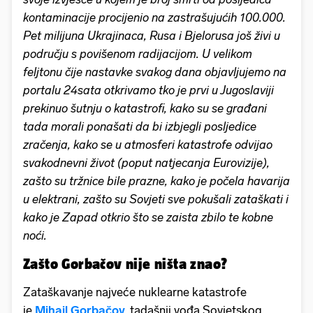
kontaminacije procijenio na zastrašujućih 100.000.
Pet milijuna Ukrajinaca, Rusa i Bjelorusa još živi u
području s povišenom radijacijom. U velikom
feljtonu čije nastavke svakog dana objavljujemo na
portalu 24sata otkrivamo tko je prvi u Jugoslaviji
prekinuo šutnju o katastrofi, kako su se građani
tada morali ponašati da bi izbjegli posljedice
zračenja, kako se u atmosferi katastrofe odvijao
svakodnevni život (poput natjecanja Eurovizije),
zašto su tržnice bile prazne, kako je počela havarija
u elektrani, zašto su Sovjeti sve pokušali zataškati i
kako je Zapad otkrio što se zaista zbilo te kobne
noći.
Zašto Gorbačov nije ništa znao?
Zataškavanje najveće nuklearne katastrofe
je
Mihail Gorbačov
,
tadašnji vođa Sovjetskog