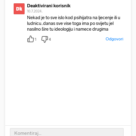
Deaktivirani korisnik
Dk
10.7.2024.
Nekad je to sve islo kod psihijatra na ljecenje ili u
ludnicu..danas sve vise toga ima po svijetu jel
nasilno šire tu ideologiju i namece drugima
Odgovori
1
4