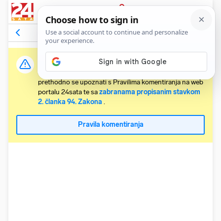
PRIJAVA
Komentari
7
Relevantni
Važna obavijest:
Svaki korisnik koji želi komentirati članke obvezan je
prethodno se upoznati s Pravilima komentiranja na web
portalu 24sata te sa
zabranama propisanim stavkom
2. članka 94. Zakona
.
Pravila komentiranja