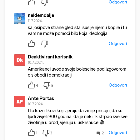
Odgovori
neidemdalje
11.7.2024.
sa josipove strane gledišta isus je njemu kopile i tu
vam ne može pomoći bilo koja ideologija
Odgovori
Deaktivirani korisnik
Dk
10.7.2024.
Amerikanci uvode svoje bolescine pod izgovorom
o slobodi i demokraciji
Odgovori
4
5
Ante Portas
AP
10.7.2024.
I to kazu likovi koji vjeruju da zmije pricaju, da su
ljudi zivjeli 900 godina, da je neki lik strpao sve sve
zivotinje u brod, vjeruju u uskrsnuce 😆
Odgovori
1
3
2