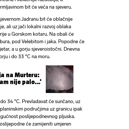
grmljavinom bit će veća na sjeveru.
sjevernom Jadranu bit će oblačnije
, ali uz jači lokalni razvoj oblaka
prije u Gorskom kotaru. Na obali će
bura, pod Velebitom i jaka. Popodne će
etar, a u gorju sjeveroistočni. Dnevna
rju i do 33 °C na moru.
ja na Murteru:
am nije palo...'
2 do 34 °C. Prevladavat će sunčano, uz
 planinskim područjima uz granicu ipak
gućnost poslijepodnevnog pljuska.
slijepodne će zamijeniti umjeren