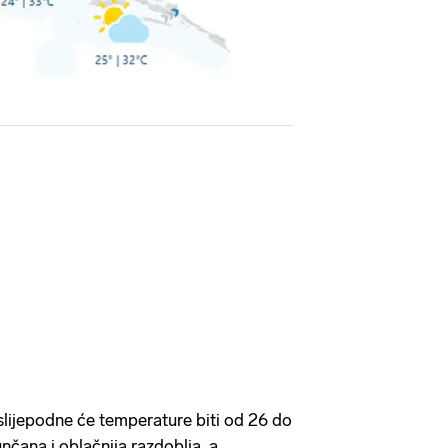
slijepodne će temperature biti od 26 do
unčana i oblačnija razdoblja, a