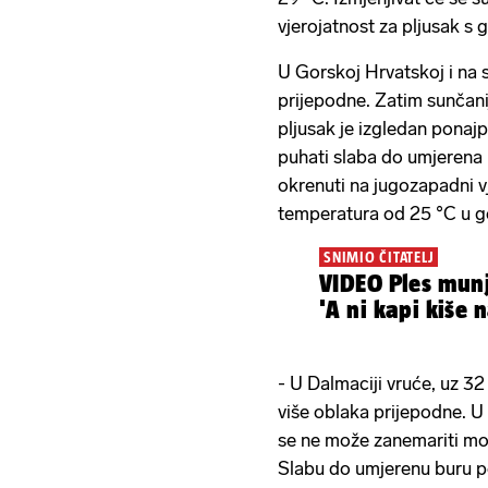
vjerojatnost za pljusak s 
U Gorskoj Hrvatskoj i na 
prijepodne. Zatim sunčanije
pljusak je izgledan ponaj
puhati slaba do umjerena 
okrenuti na jugozapadni vj
temperatura od 25 °C u go
SNIMIO ČITATELJ
VIDEO Ples mun
'A ni kapi kiše n
- U Dalmaciji vruće, uz 3
više oblaka prijepodne. U
se ne može zanemariti mo
Slabu do umjerenu buru po