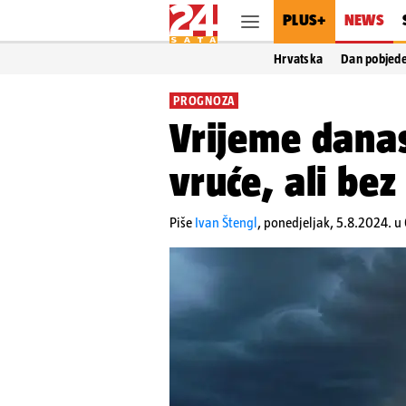
PLUS+
NEWS
Hrvatska
Dan pobjed
PROGNOZA
Vrijeme danas
vruće, ali bez
Piše
Ivan Štengl
,
ponedjeljak, 5.8.2024. u