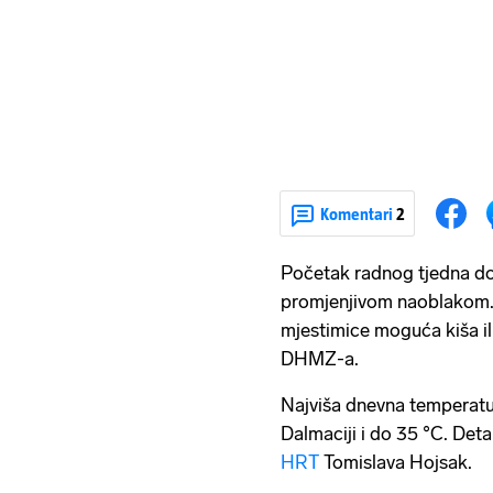
Komentari
2
Početak radnog tjedna do
promjenjivom naoblakom. 
mjestimice moguća kiša ili 
DHMZ-a.
Najviša dnevna temperatu
Dalmaciji i do 35 °C. Deta
HRT
Tomislava Hojsak.