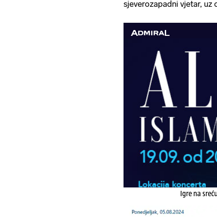
sjeverozapadni vjetar, uz o
Igre na sreć