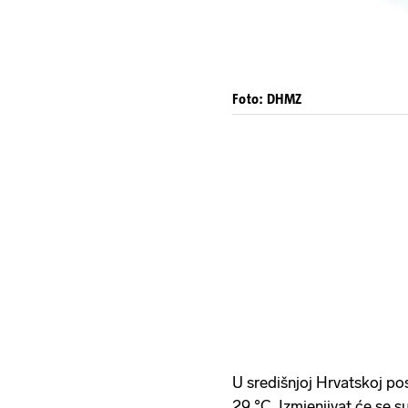
Foto: DHMZ
U središnjoj Hrvatskoj po
29 °C. Izmjenjivat će se s