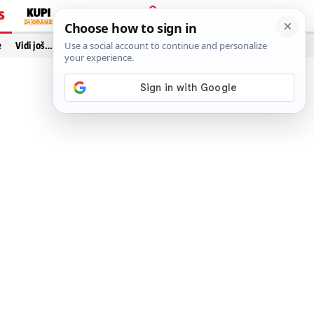
S
PRIJAVA
e
Vidi još…