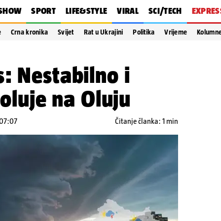
SHOW
SPORT
LIFE&STYLE
VIRAL
SCI/TECH
EXPRES
e
Crna kronika
Svijet
Rat u Ukrajini
Politika
Vrijeme
Kolumn
: Nestabilno i
 oluje na Oluju
 07:07
Čitanje članka: 1 min