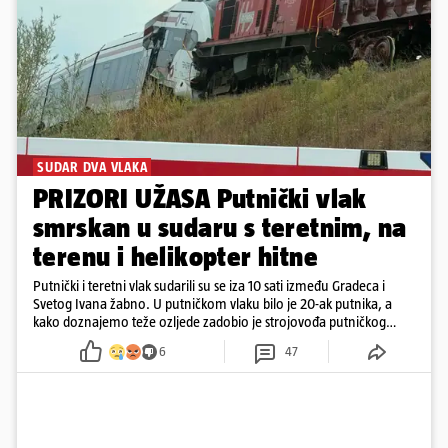
SUDAR DVA VLAKA
PRIZORI UŽASA Putnički vlak
smrskan u sudaru s teretnim, na
terenu i helikopter hitne
Putnički i teretni vlak sudarili su se iza 10 sati između Gradeca i
Svetog Ivana žabno. U putničkom vlaku bilo je 20-ak putnika, a
kako doznajemo teže ozljede zadobio je strojovođa putničkog
vlaka. Zatvoren je promet, a fotoreporteri Prigorskog objavili su
6
47
prve snimke s mjesta sudara