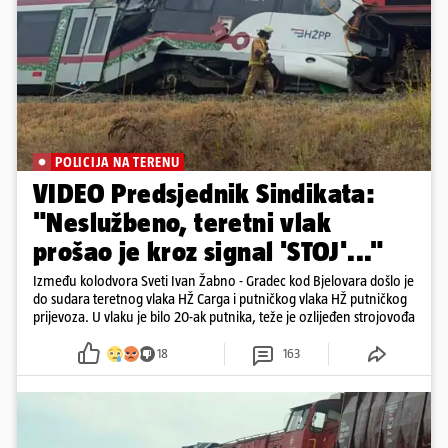
POLICIJA NA TERENU
VIDEO Predsjednik Sindikata:
"Neslužbeno, teretni vlak
prošao je kroz signal 'STOJ'..."
Između kolodvora Sveti Ivan Žabno - Gradec kod Bjelovara došlo je
do sudara teretnog vlaka HŽ Carga i putničkog vlaka HŽ putničkog
prijevoza. U vlaku je bilo 20-ak putnika, teže je ozlijeđen strojovođa
18
163