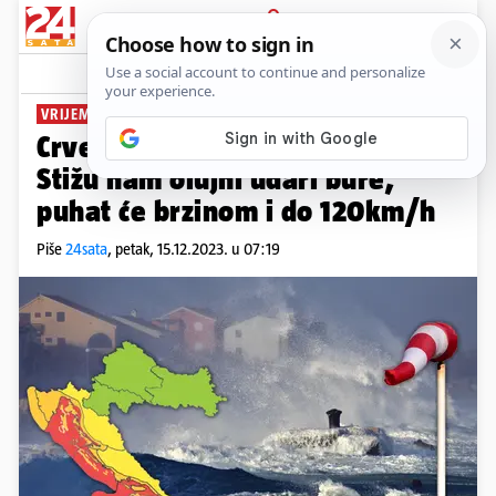
PRIJAVA
News
Komentari
9
VRIJEME JE OPASNO!
Crveni alarm za cijelu obalu:
Stižu nam olujni udari bure,
puhat će brzinom i do 120km/h
Piše
24sata
,
petak, 15.12.2023. u 07:19