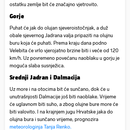
ostatku zemlje bit će značajno vjetrovito.
Gorje
Puhat će jak do olujan sjeveroistočnjak, a duž
obale sjevernog Jadrana valja pripaziti na olujnu
buru koja će puhati. Prema kraju dana podno
Velebita će vrlo vjerojatno brzine biti i veće od 120
km/h. Uz povremeno povećanu naoblaku u gorju je
moguća slaba susnježica.
Srednji Jadran i Dalmacija
Uz more i na otocima bit će sunčano, dok će u
unutrašnjosti Dalmacije još biti naoblake. Vrijeme
će uglavnom biti suho, a zbog olujne bure more će
biti valovito. I na krajnjem jugu Hrvatske jaka do
olujna bura i sunčano vrijeme, prognozira
meteorologinja Tanja Renko.