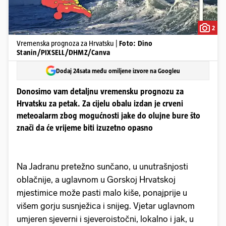
2
Vremenska prognoza za Hrvatsku |
Foto: Dino
Stanin/PIXSELL/DHMZ/Canva
Dodaj 24sata među omiljene izvore na Googleu
Donosimo vam detaljnu vremensku prognozu za
Hrvatsku za petak. Za cijelu obalu izdan je crveni
meteoalarm zbog mogućnosti jake do olujne bure što
znači da će vrijeme biti izuzetno opasno
Na Jadranu pretežno sunčano, u unutrašnjosti
oblačnije, a uglavnom u Gorskoj Hrvatskoj
mjestimice može pasti malo kiše, ponajprije u
višem gorju susnježica i snijeg. Vjetar uglavnom
umjeren sjeverni i sjeveroistočni, lokalno i jak, u