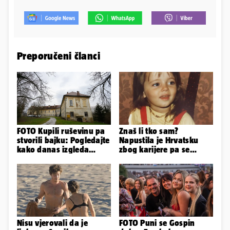
Preporučeni članci
FOTO Kupili ruševinu pa
Znaš li tko sam?
stvorili bajku: Pogledajte
Napustila je Hrvatsku
kako danas izgleda
zbog karijere pa se
dvorac u Zagorju
zaljubila u 15 godina
starijeg
Nisu vjerovali da je
FOTO Puni se Gospin