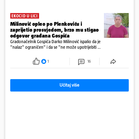
EKOCID U LICI
Milinović opleo po Plenkoviću i
zaprijetio prosvjedom, brzo mu stigao
odgovor građana Gospića
Gradonačelnik Gospića Darko Milinović ispalio da je
"nalaz" ograničen" i da se "ne može upotrijebiti za
sudske sporove". Građani Gospića ga podsjetili da
ga je naručio Uskok i da je dio spisa
1
16
Učitaj više