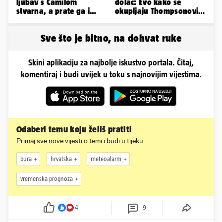
ljubav s Camilom
dolac: Evo kako se
stvarna, a prate ga i
okupljaju Thompsonovi
glasine koje godinama
obožavatelji u Imotskom
ne staju
Sve što je bitno, na dohvat ruke
Skini aplikaciju za najbolje iskustvo portala. Čitaj,
komentiraj i budi uvijek u toku s najnovijim vijestima.
Odaberi temu koju želiš pratiti
Primaj sve nove vijesti o temi i budi u tijeku
bura
hrvatska
meteoalarm
vremenska prognoza
4
9