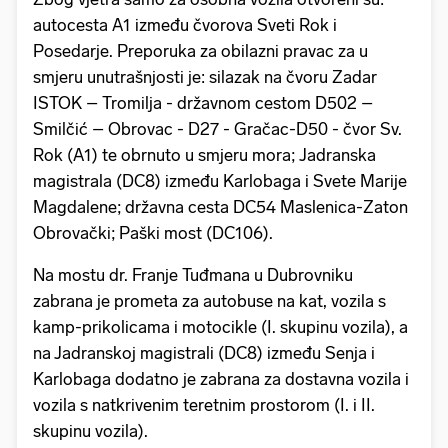
autocesta A1 između čvorova Sveti Rok i
Posedarje. Preporuka za obilazni pravac za u
smjeru unutrašnjosti je: silazak na čvoru Zadar
ISTOK – Tromilja - državnom cestom D502 –
Smilčić – Obrovac - D27 - Gračac-D50 - čvor Sv.
Rok (A1) te obrnuto u smjeru mora; Jadranska
magistrala (DC8) između Karlobaga i Svete Marije
Magdalene; državna cesta DC54 Maslenica-Zaton
Obrovački; Paški most (DC106).
Na mostu dr. Franje Tuđmana u Dubrovniku
zabrana je prometa za autobuse na kat, vozila s
kamp-prikolicama i motocikle (I. skupinu vozila), a
na Jadranskoj magistrali (DC8) između Senja i
Karlobaga dodatno je zabrana za dostavna vozila i
vozila s natkrivenim teretnim prostorom (I. i II.
skupinu vozila).