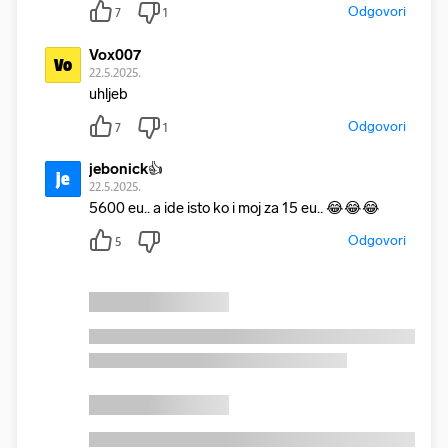
Odgovori
7
1
Vox007
Vo
22.5.2025.
uhljeb
Odgovori
7
1
jebonick👍
je
22.5.2025.
5600 eu.. a ide isto ko i moj za 15 eu.. 😂😂😂
Odgovori
5