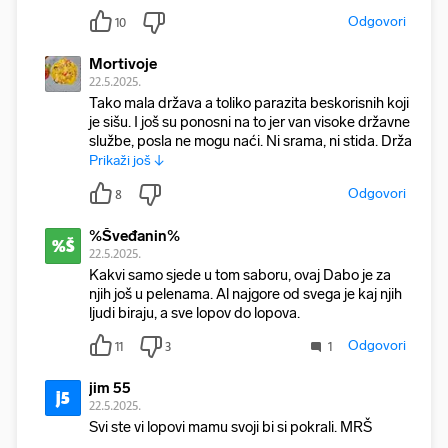
Odgovori
10
Mortivoje
22.5.2025.
Tako mala država a toliko parazita beskorisnih koji
je sišu. I još su ponosni na to jer van visoke državne
službe, posla ne mogu naći. Ni srama, ni stida. Drža
Prikaži još ↓
Odgovori
8
%Šveđanin%
%Š
22.5.2025.
Kakvi samo sjede u tom saboru, ovaj Dabo je za
njih još u pelenama. Al najgore od svega je kaj njih
ljudi biraju, a sve lopov do lopova.
Odgovori
11
3
1
jim 55
j5
22.5.2025.
Svi ste vi lopovi mamu svoji bi si pokrali. MRŠ