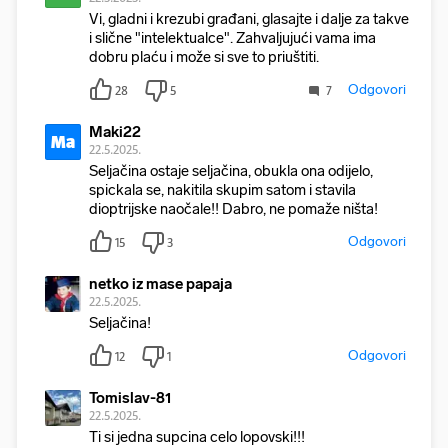
Vi, gladni i krezubi građani, glasajte i dalje za takve
i slične "intelektualce". Zahvaljujući vama ima
dobru plaću i može si sve to priuštiti.
Odgovori
28
5
7
Maki22
Ma
22.5.2025.
Seljačina ostaje seljačina, obukla ona odijelo,
spickala se, nakitila skupim satom i stavila
dioptrijske naočale!! Dabro, ne pomaže ništa!
Odgovori
15
3
netko iz mase papaja
22.5.2025.
Seljačina!
Odgovori
12
1
Tomislav-81
22.5.2025.
Ti si jedna supcina celo lopovski!!!