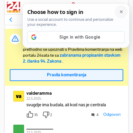
PRIJAVA
Komentari
76
Relevantni
Važna obavijest:
Svaki korisnik koji želi komentirati članke obvezan je
prethodno se upoznati s Pravilima komentiranja na web
portalu 24sata te sa
zabranama propisanim stavkom
2. članka 94. Zakona
.
Pravila komentiranja
valderamma
va
22.5.2025.
svugdje ima budala, ali kod nas je centrala
Odgovori
35
2
4
__________
22.5.2025.