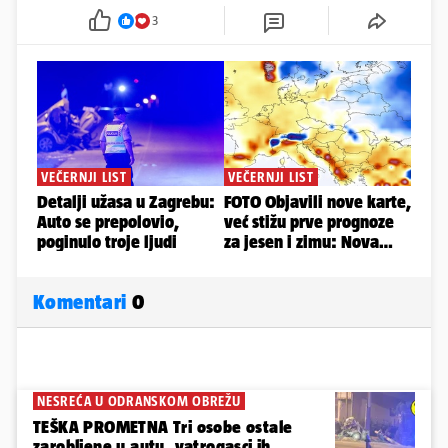
3
Komentari
0
NESREĆA U ODRANSKOM OBREŽU
TEŠKA PROMETNA Tri osobe ostale
zarobljene u autu, vatrogasci ih