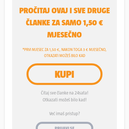
misli o nama. To je laž izgrađena na laži." Takva
stajališta o filmu uopće nisu bila rijetkost na
indijskoj kulturnoj sceni i među običnim ljudima, no
unatoč tome - ili baš zbog toga - "Milijunaš s ulice"
postao je jedan od najvećih globalnih filmskih
hitova prvog desetljeća 21. stoljeća. Dobitnik
brojnih filmskih nagrada - među kojima i osam
nagrada Oscar - Boyleov film donosi toplu priču o
18-godišnjem
Jamalu Maliku
, stanovniku indijskog
slama koji kao natjecatelj indijske verzije kviza
"Tko želi biti milijunaš?" uspijeva točno odgovoriti
na sva pitanja i osvojiti glavnu nagradu. Pošto je
optužen za varanje, policiji prepričava svoju životnu
priču u kojoj objašnjava odakle je znao odgovor na
svako pitanje. Osnovna struktura filma, premda se
u detaljima poprilično razlikuje, preuzeta je iz
romana "Milijunaš s ulice" indijskog pisca i