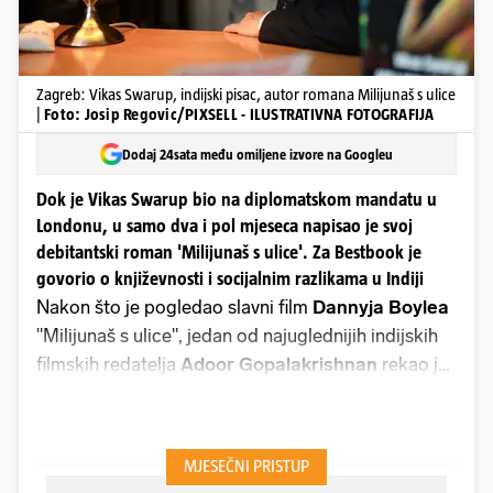
Zagreb: Vikas Swarup, indijski pisac, autor romana Milijunaš s ulice
|
Foto: Josip Regovic/PIXSELL - ILUSTRATIVNA FOTOGRAFIJA
Dodaj 24sata među omiljene izvore na Googleu
Dok je Vikas Swarup bio na diplomatskom mandatu u
Londonu, u samo dva i pol mjeseca napisao je svoj
debitantski roman 'Milijunaš s ulice'. Za Bestbook je
govorio o književnosti i socijalnim razlikama u Indiji
Nakon što je pogledao slavni film
Dannyja Boylea
"Milijunaš s ulice", jedan od najuglednijih indijskih
filmskih redatelja
Adoor Gopalakrishnan
rekao je
da je riječ o izrazito antiindijskom filmu. "Svi loši
elementi bombajske komercijalne kinematografije
stavljeni su na hrpu i spojeni, i to na vrlo prepreden
način. Film naglašava i podupire sve ono što Zapad