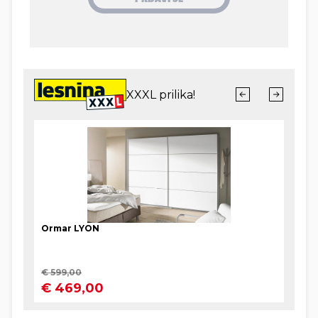
diplomata
Vikasa Swarupa
. Za razliku od filma,
Swarupova knjiga nije izazvala kritike da promiče
zapadne stereotipe o Indijcima. Roman je u
prijevodu
Vladimira Cvetkovića Severa
objavila
zagrebačka nakladnička kuća Znanje, a Swarup je
tim povodom bio gostovao na zagrebačkom
Interliberu, gdje je ljubazno u svom pretrpanom
rasporedu pronašao prostora za razgovor s
BestBookom.