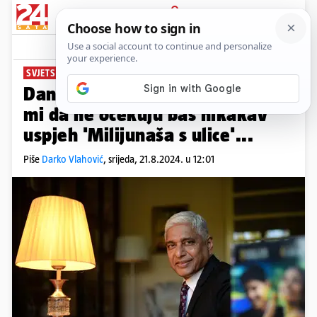
PRIJAVA
News
Komentari
0
SVJETSKI PISCI U 24SATA
PLUS+
Danny Boyle i ekipa govorili su
mi da ne očekuju baš nikakav
uspjeh 'Milijunaša s ulice'...
Piše
Darko Vlahović
,
srijeda, 21.8.2024. u 12:01