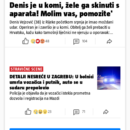
Denis je u komi, žele ga skinuti s
aparata! Molim vas, pomozite'
Denis Vejzović (38) iz Rijeke početkom srpnja je imao moždani
udar. Operiran je i završio je u komi. Obitelj ga želi prebaciti u
Hrvatsku, kažu kako tamošnji liječnici ne vjeruju u oporavak:
'Imamo 72 sata'
48
104
STRAVIČNE SCENE
DETALJI NESREĆE U ZAGREBU: U bolnici
umrla vozačica i putnik, auto se u
sudaru prepolovio
Policija je objavila da je vozačici istekla prometna
dozvola i registracija na Mazdi
23
71