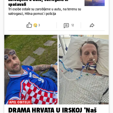
spašavali
Tri osobe ostale su zarobljene u autu, na terenu su
vatrogasci, Hitna pomoć i policija
3
12
APEL OBITELJI
DRAMA HRVATA U IRSKOJ 'Naš