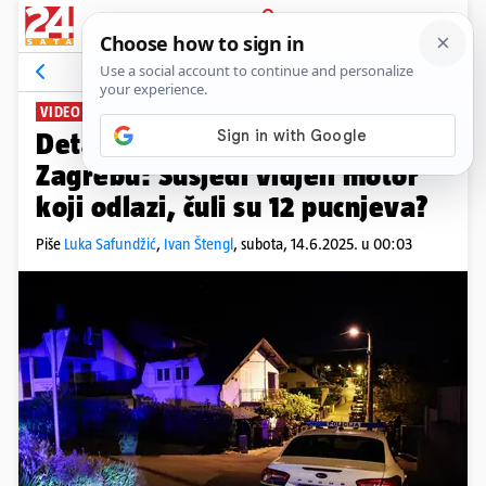
PRIJAVA
News
Komentari
55
VIDEO: UŽAS NA MARKUŠEVCU
Detalji dvostrukog ubojstva u
Zagrebu: Susjedi vidjeli motor
koji odlazi, čuli su 12 pucnjeva?
Piše
Luka Safundžić
,
Ivan Štengl
,
subota, 14.6.2025. u 00:03