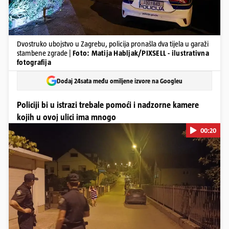
Dvostruko ubojstvo u Zagrebu, policija pronašla dva tijela u garaži
stambene zgrade |
Foto: Matija Habljak/PIXSELL - ilustrativna
fotografija
Dodaj 24sata među omiljene izvore na Googleu
Policiji bi u istrazi trebale pomoći i nadzorne kamere
kojih u ovoj ulici ima mnogo
00:20
Pokretanje videa...