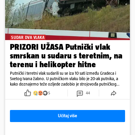
SUDAR DVA VLAKA
PRIZORI UŽASA Putnički vlak
smrskan u sudaru s teretnim, na
terenu i helikopter hitne
Putnički i teretni vlak sudarili su se iza 10 sati između Gradeca i
Svetog Ivana žabno. U putničkom vlaku bilo je 20-ak putnika, a
kako doznajemo teže ozljede zadobio je strojovođa putničkog
vlaka. Zatvoren je promet, a fotoreporteri Prigorskog objavili su
5
44
prve snimke s mjesta sudara
Učitaj više