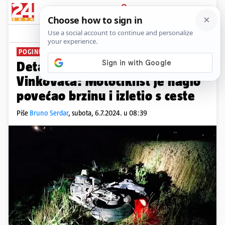
PRIJAVA
News
Komentari
17
POGINUO 20-GODIŠNJAK
Detalji stravične nesreće kod
Vinkovaca: Motociklist je naglo
povećao brzinu i izletio s ceste
Piše
Bruno Serdar
,
subota, 6.7.2024. u 08:39