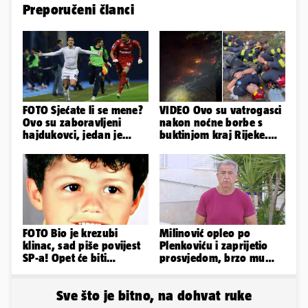
Preporučeni članci
FOTO Sjećate li se mene?
VIDEO Ovo su vatrogasci
Ovo su zaboravljeni
nakon noćne borbe s
hajdukovci, jedan je
buktinjom kraj Rijeke.
napuhao 3,3 promila...
Izgorjelo 9,5 hektara
FOTO Bio je krezubi
Milinović opleo po
klinac, sad piše povijest
Plenkoviću i zaprijetio
SP-a! Opet će biti
prosvjedom, brzo mu
nasuprot Modrića i
stigao odgovor građana
Hrvatske...
Gospića
Sve što je bitno, na dohvat ruke