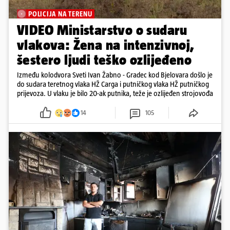
POLICIJA NA TERENU
VIDEO Ministarstvo o sudaru
vlakova: Žena na intenzivnoj,
šestero ljudi teško ozlijeđeno
Između kolodvora Sveti Ivan Žabno - Gradec kod Bjelovara došlo je
do sudara teretnog vlaka HŽ Carga i putničkog vlaka HŽ putničkog
prijevoza. U vlaku je bilo 20-ak putnika, teže je ozlijeđen strojovođa
14
105