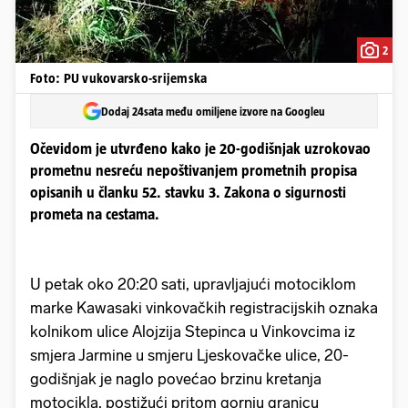
2
Foto: PU vukovarsko-srijemska
Dodaj 24sata među omiljene izvore na Googleu
Očevidom je utvrđeno kako je 20-godišnjak uzrokovao
prometnu nesreću nepoštivanjem prometnih propisa
opisanih u članku 52. stavku 3. Zakona o sigurnosti
prometa na cestama.
U petak oko 20:20 sati, upravljajući motociklom
marke Kawasaki vinkovačkih registracijskih oznaka
kolnikom ulice Alojzija Stepinca u Vinkovcima iz
smjera Jarmine u smjeru Ljeskovačke ulice, 20-
godišnjak je naglo povećao brzinu kretanja
motocikla, postižući pritom gornju granicu