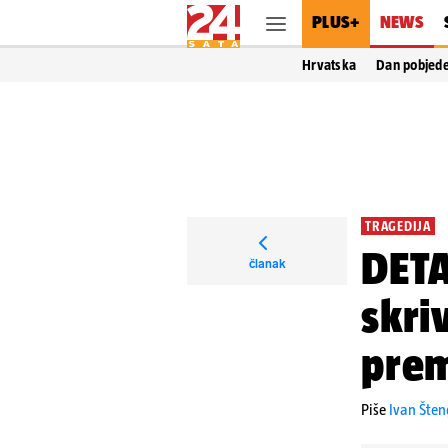
PLUS+
NEWS
Hrvatska
Dan pobjed
TRAGEDIJA
DETA
članak
skriv
prem
Piše
Ivan Šten