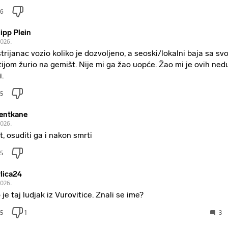
6
lipp Plein
2026.
trijanac vozio koliko je dozvoljeno, a seoski/lokalni baja sa sv
tijom žurio na gemišt. Nije mi ga žao uopće. Žao mi je ovih ned
i.
5
entkane
2026.
ot, osuditi ga i nakon smrti
5
lica24
2026.
 je taj ludjak iz Vurovitice. Znali se ime?
5
1
3