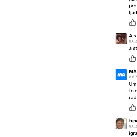
pro
lju
Ajs
8.6.
a s
MA
MA
8.6.
Umi
to 
rad
tup
8.6.
igr