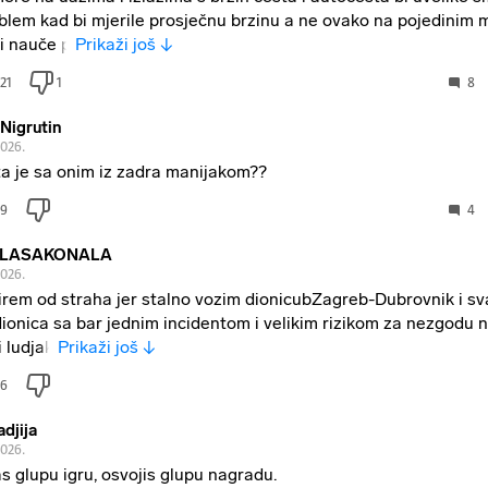
blem kad bi mjerile prosječnu brzinu a ne ovako na pojedinim 
di nauče p
Prikaži još ↓
21
1
8
 Nigrutin
2026.
ta je sa onim iz zadra manijakom??
9
4
LASAKONALA
2026.
rem od straha jer stalno vozim dionicubZagreb-Dubrovnik i sva
dionica sa bar jednim incidentom i velikim rizikom za nezgodu n
i ludjak
Prikaži još ↓
6
adjija
2026.
as glupu igru, osvojis glupu nagradu.