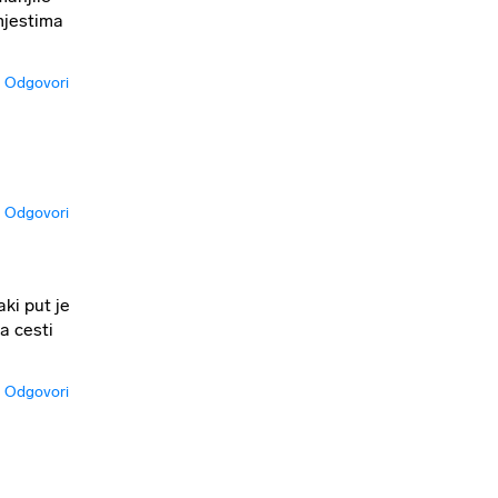
mjestima
Odgovori
Odgovori
ki put je
a cesti
Odgovori