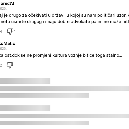
gorec73
2026.
aj je drugo za očekivati u državi, u kojoj su nam političari uzor, k
metu usmrte drugog i imaju dobre advokate pa im ne može nit
4
1
koMatić
2026.
alost,dok se ne promjeni kultura voznje bit ce toga stalno...
2