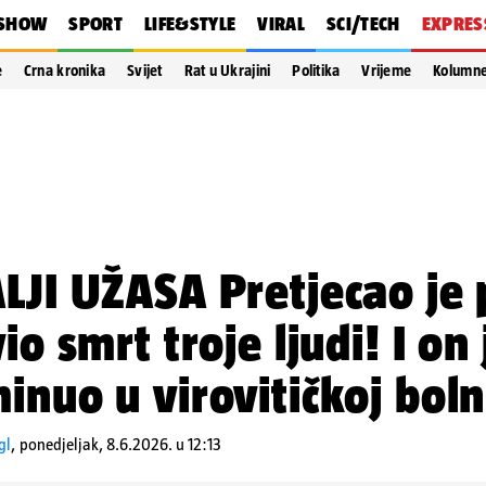
SHOW
SPORT
LIFE&STYLE
VIRAL
SCI/TECH
EXPRES
e
Crna kronika
Svijet
Rat u Ukrajini
Politika
Vrijeme
Kolumn
LJI UŽASA Pretjecao je 
io smrt troje ljudi! I on 
inuo u virovitičkoj boln
gl
,
ponedjeljak, 8.6.2026. u 12:13