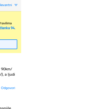
levantni
Pravilima
članka 94.
e 90km/
, a ljudi
Odgovori
manjile