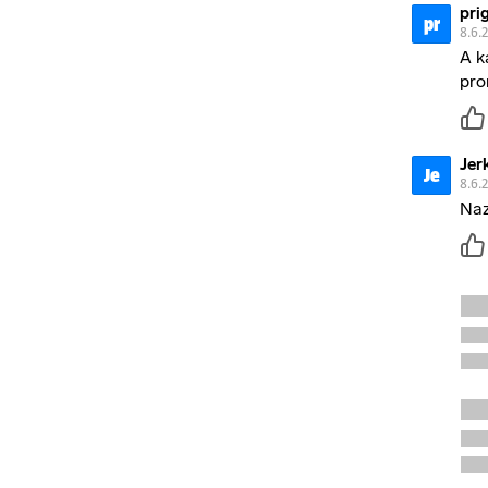
pri
pr
8.6.
A k
pro
Jer
Je
8.6.
Naz