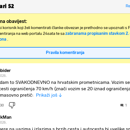
ari
52
Re
na obavijest:
i korisnik koji želi komentirati članke obvezan je prethodno se upoznati s 
ntiranja na web portalu 24sata te sa
zabranama propisanim stavkom 2. 
ona
.
Pravila komentiranja
bider
2026.
dam to SVAKODNEVNO na hrvatskim prometnicama. Vozim s
cesti ograničenja 70 km/h (znači vozim se 20 iznad ograničenja!)
masovno pretiču
Prikaži još ↓
30
1
ikMan
2026.
ere na uazima i izlazima s brzih cesta i autocesta bi uvelike s