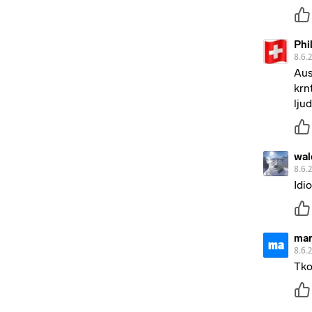
Phi
8.6.
Aus
krn
ljud
wal
8.6.
Idi
mar
ma
8.6.
Tko