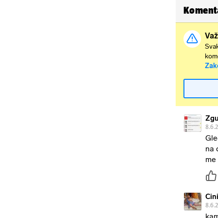
Koment
Važ
Svak
kome
Zak
Zgu
8.6.
Gle
na 
me 
Cin
8.6.
kam