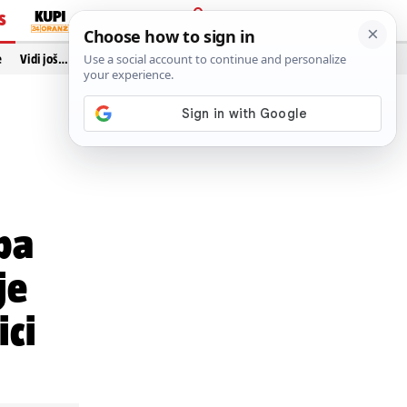
S
PRIJAVA
e
Vidi još…
pa
je
ici