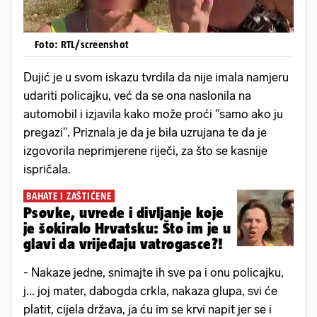
Foto: RTL/screenshot
Dujić je u svom iskazu tvrdila da nije imala namjeru
udariti policajku, već da se ona naslonila na
automobil i izjavila kako može proći "samo ako ju
pregazi". Priznala je da je bila uzrujana te da je
izgovorila neprimjerene riječi, za što se kasnije
ispričala.
BAHATE I ZAŠTIĆENE
Psovke, uvrede i divljanje koje
je šokiralo Hrvatsku: Što im je u
glavi da vrijeđaju vatrogasce?!
- Nakaze jedne, snimajte ih sve pa i onu policajku,
j... joj mater, dabogda crkla, nakaza glupa, svi će
platit, cijela država, ja ću im se krvi napit jer se i