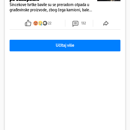
Šincekove tvrtke bavile su se preradom otpada u
građevinske proizvode, zbog čega kamioni, bale
plastike i samljeveni materijal dugo nisu izazivali
sumnju
22
132
Učitaj više