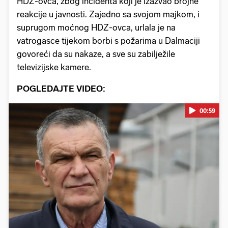
HDZ-ovca, zbog incidenta koji je izazvao brojne
reakcije u javnosti. Zajedno sa svojom majkom, i
suprugom moćnog HDZ-ovca, urlala je na
vatrogasce tijekom borbi s požarima u Dalmaciji
govoreći da su nakaze, a sve su zabilježile
televizijske kamere.
POGLEDAJTE VIDEO:
00:59
Pokretanje videa...