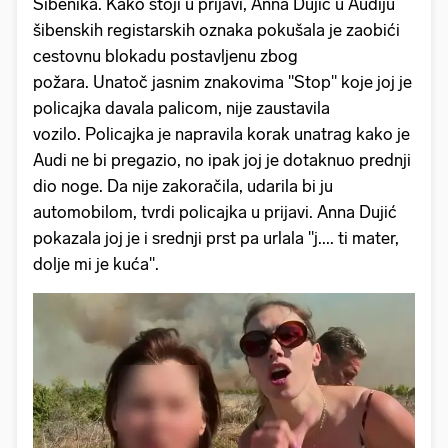
Šibenika. Kako stoji u prijavi, Anna Dujić u Audiju
šibenskih registarskih oznaka pokušala je zaobići
cestovnu blokadu postavljenu zbog
požara. Unatoč jasnim znakovima "Stop" koje joj je
policajka davala palicom, nije zaustavila
vozilo. Policajka je napravila korak unatrag kako je
Audi ne bi pregazio, no ipak joj je dotaknuo prednji
dio noge. Da nije zakoračila, udarila bi ju
automobilom, tvrdi policajka u prijavi. Anna Dujić
pokazala joj je i srednji prst pa urlala "j.... ti mater,
dolje mi je kuća".