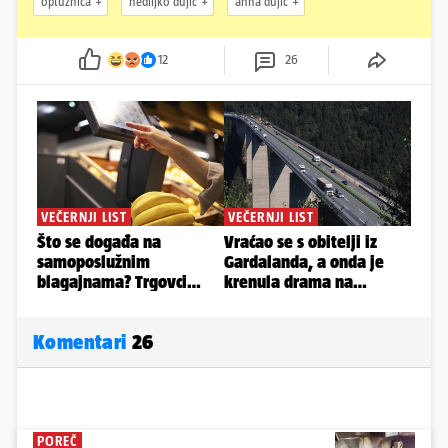
optužnica
nediljko dujić
anna dujić
12
26
Komentari
26
POREČ