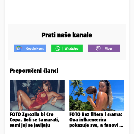
Prati naše kanale
Preporučeni članci
FOTO Zgrozila bi Cro
FOTO Bez filtera i srama:
Copa. Voli se šamarati,
Ova influencerica
sami joj se javljaju
pokazuje sve, a fanovi je
naprosto obožavaju!