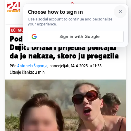
PRIJAVA
News
Komentari
26
KĆI MOĆNOG HDZ-OVCA
Podignuli optužnicu protiv Anne
Dujić: Urlala i prijetila policajki
da je nakaza, skoro ju pregazila
Piše
Antonela Šaponja
,
ponedjeljak, 14.4.2025. u 11:35
Čitanje članka: 2 min