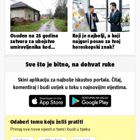
Osuđen na 25 godina
Koji je najbolji, a koji
zatvora za ubojstvo
najgori posao za tvoj
umirovljenika kod
horoskopski znak?
Petrinje: DORH objavio
detalje
Sve što je bitno, na dohvat ruke
Skini aplikaciju za najbolje iskustvo portala. Čitaj,
komentiraj i budi uvijek u toku s najnovijim vijestima.
Odaberi temu koju želiš pratiti
Primaj sve nove vijesti o temi i budi u tijeku