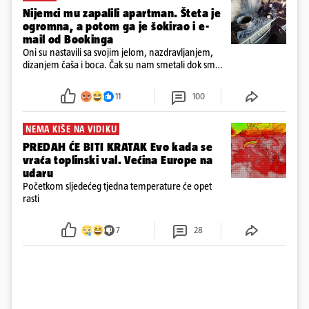
Nijemci mu zapalili apartman. Šteta je
ogromna, a potom ga je šokirao i e-
mail od Bookinga
Oni su nastavili sa svojim jelom, nazdravljanjem,
dizanjem čaša i boca. Čak su nam smetali dok smo
u panici kupili crijeva kako bismo pokušali ugasiti
požar, rekao je vlasnik
11
100
NEMA KIŠE NA VIDIKU
PREDAH ĆE BITI KRATAK Evo kada se
vraća toplinski val. Većina Europe na
udaru
Početkom sljedećeg tjedna temperature će opet
rasti
7
28