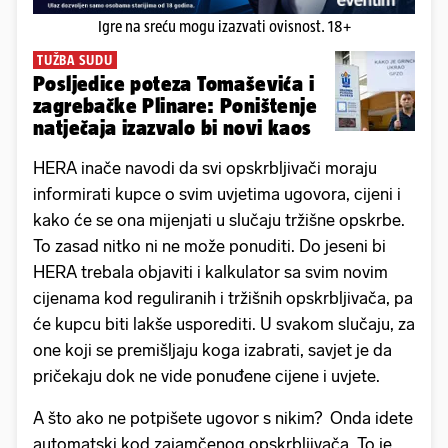
Igre na sreću mogu izazvati ovisnost. 18+
TUŽBA SUDU
Posljedice poteza Tomaševića i
zagrebačke Plinare: Poništenje
natječaja izazvalo bi novi kaos
HERA inače navodi da svi opskrbljivači moraju
informirati kupce o svim uvjetima ugovora, cijeni i
kako će se ona mijenjati u slučaju tržišne opskrbe.
To zasad nitko ni ne može ponuditi. Do jeseni bi
HERA trebala objaviti i kalkulator sa svim novim
cijenama kod reguliranih i tržišnih opskrbljivača, pa
će kupcu biti lakše usporediti. U svakom slučaju, za
one koji se premišljaju koga izabrati, savjet je da
pričekaju dok ne vide ponuđene cijene i uvjete.
A što ako ne potpišete ugovor s nikim? Onda idete
automatski kod zajamčenog opskrbljivača. To je