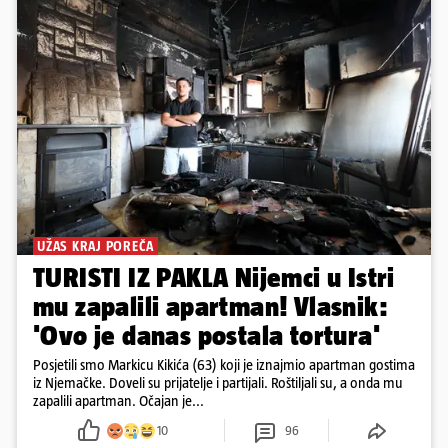
UŽAS KRAJ POREČA
TURISTI IZ PAKLA Nijemci u Istri
mu zapalili apartman! Vlasnik:
'Ovo je danas postala tortura'
Posjetili smo Markicu Kikića (63) koji je iznajmio apartman gostima
iz Njemačke. Doveli su prijatelje i partijali. Roštiljali su, a onda mu
zapalili apartman. Očajan je...
10
96