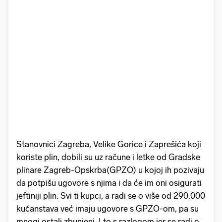
Stanovnici Zagreba, Velike Gorice i Zaprešića koji
koriste plin, dobili su uz račune i letke od Gradske
plinare Zagreb-Opskrba(GPZO) u kojoj ih pozivaju
da potpišu ugovore s njima i da će im oni osigurati
jeftiniji plin. Svi ti kupci, a radi se o više od 290.000
kućanstava već imaju ugovore s GPZO-om, pa su
mnogi ostali zbunjeni. I to s razlogom jer se radi o