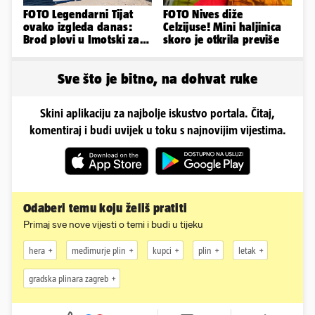
FOTO Legendarni Tijat
FOTO Nives diže
ovako izgleda danas:
Celzijuse! Mini haljinica
Brod plovi u Imotski za
skoro je otkrila previše
samo 20.000 eura
Sve što je bitno, na dohvat ruke
Skini aplikaciju za najbolje iskustvo portala. Čitaj,
komentiraj i budi uvijek u toku s najnovijim vijestima.
Odaberi temu koju želiš pratiti
Primaj sve nove vijesti o temi i budi u tijeku
hera
međimurje plin
kupci
plin
letak
gradska plinara zagreb