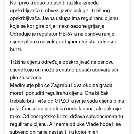
No, prvo trebao objasniti razliku između
opskrbljivača u obvezi javne usluge i tržišnog
opskrbljivača. Javna usluga ima reguliranu cijenu
koja se korigira prije i nakn sezone grijanja.
Određuje je regulator HERA-a na osnovu ranije
cijene plina u na veleprodajnom tržištu, odnosno
burzi.
Tržišna cijenu određuje opskrbljivač na osnovu
cijene koju on može trenutno postići ugovarajući
plin za sezonu.
Međimurje plin će Zagrebu i dva okolna grada
morati ponuditi reguliranu cijenu. Ona bi čak
trebala biti i viša od GPZO-a jer je sada cijena plina
pala. Čini se da je odluka onda lagana, ali ipak nije
tako. Od energetske krize, država subvencionira tu
reguliranu cijenu. Ali nema odluke Vlade hoće li se
subvencioniranje nastaviti i u kojoj mjeri.