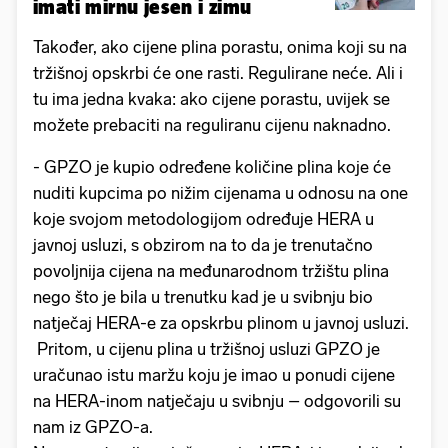
imati mirnu jesen i zimu
Također, ako cijene plina porastu, onima koji su na
tržišnoj opskrbi će one rasti. Regulirane neće. Ali i
tu ima jedna kvaka: ako cijene porastu, uvijek se
možete prebaciti na reguliranu cijenu naknadno.
- GPZO je kupio određene količine plina koje će
nuditi kupcima po nižim cijenama u odnosu na one
koje svojom metodologijom određuje HERA u
javnoj usluzi, s obzirom na to da je trenutačno
povoljnija cijena na međunarodnom tržištu plina
nego što je bila u trenutku kad je u svibnju bio
natječaj HERA-e za opskrbu plinom u javnoj usluzi.
Pritom, u cijenu plina u tržišnoj usluzi GPZO je
uračunao istu maržu koju je imao u ponudi cijene
na HERA-inom natječaju u svibnju – odgovorili su
nam iz GPZO-a.