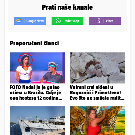
Prati naše kanale
Preporučeni članci
FOTO Nadal ju je gutao
Vatreni crvi viđeni u
očima u Brazilu. Gdje je
Rogoznici i Primoštenu!
ova hostesa 12 godina
Evo što ne smijete raditi
poslije i kako izgleda?
kada ih vidite