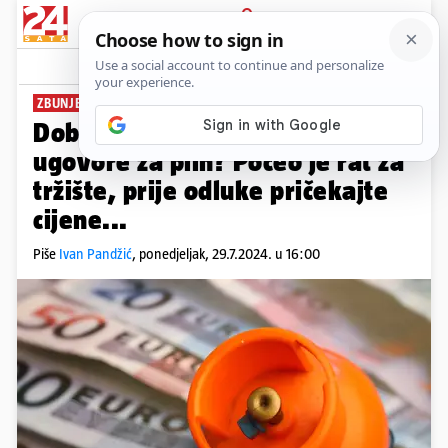
PRIJAVA
News
Komentari
23
ZBUNJENI KUPCI
Dobili ste letke za nove
ugovore za plin? Počeo je rat za
tržište, prije odluke pričekajte
cijene...
Piše
Ivan Pandžić
,
ponedjeljak, 29.7.2024. u 16:00