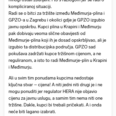
kompliciranoj situaciji.
Radi se o bitci za tržište između Međimurja-plina i
GPZO-a u Zagrebu i okolici gdje je GPZO izgubio
javnu opskrbu. Kupci plina u Krapini i Međimurju
pak dobivaju veoma slične obavijesti od
Međimurje-plina koji ih je dosad opskrbljivao, ali je
izgubio ta distribucijska područja. GPZO sad
pokušava zadržati kupce tržišnom cijenom, a ne
reguliranom, a isto to radi Međimurje-plin u Krapini
i Međimurju.
Ali u svim tim ponudama kupcima nedostaje
ključna stvar – cijena! A niti jedni niti drugi je i ne
mogu ponuditi jer regulator HERA nije objavio
cijenu za javnu uslugu, a samim tim nema niti one
tržišne. Dakle, kupci bi trebali pričekati. A i onda
neće biti lagano izabrati.