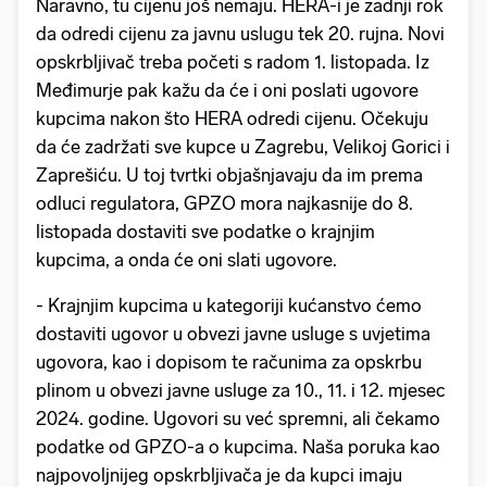
Naravno, tu cijenu još nemaju. HERA-i je zadnji rok
da odredi cijenu za javnu uslugu tek 20. rujna. Novi
opskrbljivač treba početi s radom 1. listopada. Iz
Međimurje pak kažu da će i oni poslati ugovore
kupcima nakon što HERA odredi cijenu. Očekuju
da će zadržati sve kupce u Zagrebu, Velikoj Gorici i
Zaprešiću. U toj tvrtki objašnjavaju da im prema
odluci regulatora, GPZO mora najkasnije do 8.
listopada dostaviti sve podatke o krajnjim
kupcima, a onda će oni slati ugovore.
- Krajnjim kupcima u kategoriji kućanstvo ćemo
dostaviti ugovor u obvezi javne usluge s uvjetima
ugovora, kao i dopisom te računima za opskrbu
plinom u obvezi javne usluge za 10., 11. i 12. mjesec
2024. godine. Ugovori su već spremni, ali čekamo
podatke od GPZO-a o kupcima. Naša poruka kao
najpovoljnijeg opskrbljivača je da kupci imaju