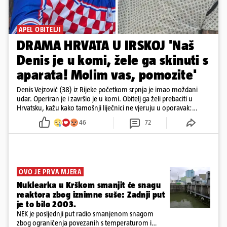
APEL OBITELJI
DRAMA HRVATA U IRSKOJ 'Naš
Denis je u komi, žele ga skinuti s
aparata! Molim vas, pomozite'
Denis Vejzović (38) iz Rijeke početkom srpnja je imao moždani
udar. Operiran je i završio je u komi. Obitelj ga želi prebaciti u
Hrvatsku, kažu kako tamošnji liječnici ne vjeruju u oporavak:
'Imamo 72 sata'
46
72
OVO JE PRVA MJERA
Nuklearka u Krškom smanjit će snagu
reaktora zbog iznimne suše: Zadnji put
je to bilo 2003.
NEK je posljednji put radio smanjenom snagom
zbog ograničenja povezanih s temperaturom i