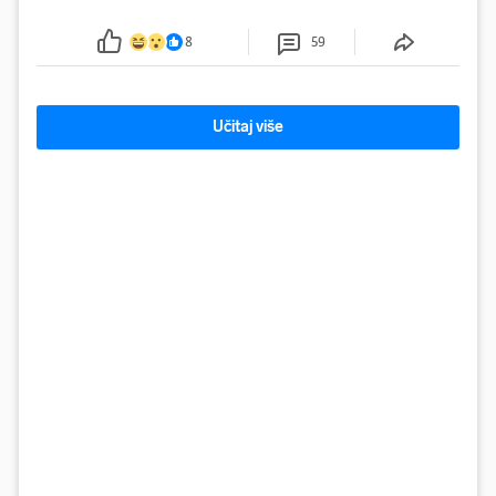
protokom rijeke Save 2003. godine, kada je
smanjenje snage bilo potrebno više od 90 dana.
8
59
Učitaj više