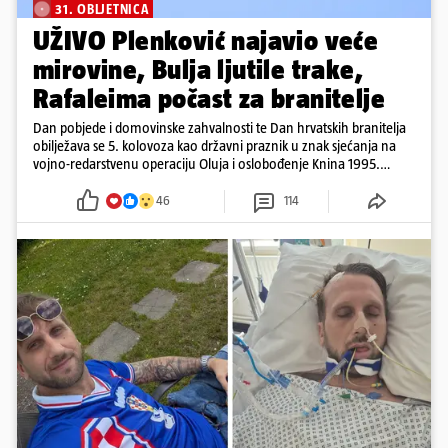
31. OBLJETNICA
UŽIVO Plenković najavio veće
mirovine, Bulja ljutile trake,
Rafaleima počast za branitelje
Dan pobjede i domovinske zahvalnosti te Dan hrvatskih branitelja
obilježava se 5. kolovoza kao državni praznik u znak sjećanja na
vojno-redarstvenu operaciju Oluja i oslobođenje Knina 1995.
godine
46
114