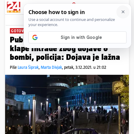
PRIJAVA
News
Komentari
81
GOTOVA DRAMA U CIBONI
Publiku evakuirali s koncerta
klape Intrade zbog dojave o
bombi, policija: Dojava je lažna
Piše
Laura Šiprak
,
Marta Divjak
,
petak, 3.12.2021. u 21:02