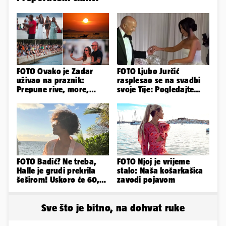
FOTO Ovako je Zadar
FOTO Ljubo Jurčić
uživao na praznik:
rasplesao se na svadbi
Prepune rive, more,
svoje Tije: Pogledajte
sunce i čarobni zalazak
kako je izgledalo
sunca
vjenčanje...
FOTO Badić? Ne treba,
FOTO Njoj je vrijeme
Halle je grudi prekrila
stalo: Naša košarkašica
šeširom! Uskoro će 60,
zavodi pojavom
ljetuje u golim izdanjima
Sve što je bitno, na dohvat ruke