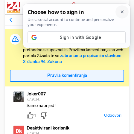
PRIJAVA
Komentari
3
Relevantni
Važna obavijest:
Svaki korisnik koji želi komentirati članke obvezan je
prethodno se upoznati s Pravilima komentiranja na web
portalu 24sata te sa
zabranama propisanim stavkom
2. članka 94. Zakona
.
Pravila komentiranja
Joker007
7.7.2024.
Samo naprijed !
Odgovori
1
Deaktivirani korisnik
Dk
7.7.2024.