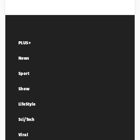
PLUS+
News
Sport
Show
LifeStyle
Sci/Tech
Viral