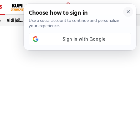
S
PRIJAVA
e
Vidi još…