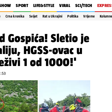
SHOW
SPORT
LIFE&STYLE
VIRAL
SCI/TECH
EXPRES
e
Crna kronika
Svijet
Rat u Ukrajini
Politika
Vrijeme
Kolumn
 Gospića! Sletio je
aliju, HGSS-ovac u
eživi 1 od 1000!'
2:53