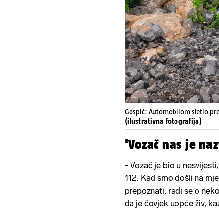
Gospić: Automobilom sletio pro
(ilustrativna fotografija)
'Vozač nas je na
- Vozač je bio u nesvijest
112. Kad smo došli na mj
prepoznati, radi se o ne
da je čovjek uopće živ, ka