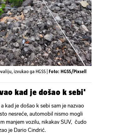
valiju, izvukao ga HGSS |
Foto: HGSS/Pixsell
zvao kad je došao k sebi'
i, a kad je došao k sebi sam je nazvao
esto nesreće, automobil nismo mogli
kom manjem vozilu, nikakav SUV, čudo
zao je Dario Cindrić.