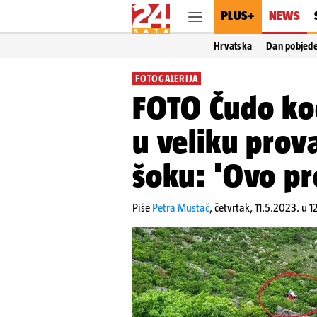
PLUS+
NEWS
Hrvatska
Dan pobjed
FOTOGALERIJA
FOTO Čudo kod
u veliku prov
šoku: 'Ovo pr
Piše
Petra Mustač
,
četvrtak, 11.5.2023. u 1