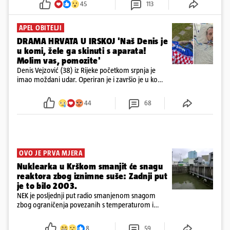
45
113
APEL OBITELJI
DRAMA HRVATA U IRSKOJ 'Naš Denis je
u komi, žele ga skinuti s aparata!
Molim vas, pomozite'
Denis Vejzović (38) iz Rijeke početkom srpnja je
imao moždani udar. Operiran je i završio je u komi.
Obitelj ga želi prebaciti u Hrvatsku, kažu kako
tamošnji liječnici ne vjeruju u oporavak: 'Imamo
44
68
72 sata'
OVO JE PRVA MJERA
Nuklearka u Krškom smanjit će snagu
reaktora zbog iznimne suše: Zadnji put
je to bilo 2003.
NEK je posljednji put radio smanjenom snagom
zbog ograničenja povezanih s temperaturom i
protokom rijeke Save 2003. godine, kada je
smanjenje snage bilo potrebno više od 90 dana.
8
59