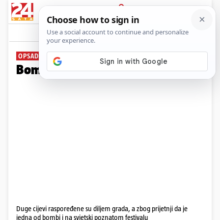
PRIJAVA
Galerija
Komentari
13
OPSADNO STANJE
Bombe zatvorile Oktoberfest!
Duge cijevi raspoređene su diljem grada, a zbog prijetnji da je
jedna od bombi i na svjetski poznatom festivalu