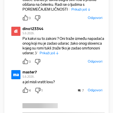
ošišana na čelenku. Radi se o ljudima s
POREMEČAJEM LIČNOSTI k
Prikaži još ↓
Odgovori
3
dino123344
di
5.6.2026.
Pa kakvi su to zakoni ? Oni traže između napadaća
onog koji mu je zadao udarac ,tako onog slovenca
kojeg su romi tukli ,traže tko je zadao smrtonosni
udarac ,W
Prikaži još ↓
Odgovori
3
master7
ma
5.6.2026.
a jel misli vratit lovu?
Odgovori
4
1
7