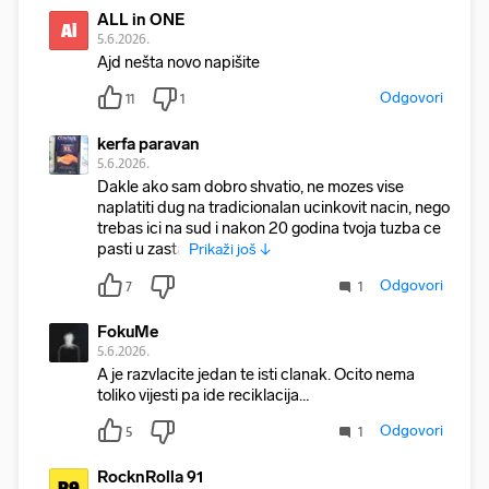
ALL in ONE
Ai
5.6.2026.
Ajd nešta novo napišite
Odgovori
11
1
kerfa paravan
5.6.2026.
Dakle ako sam dobro shvatio, ne mozes vise
naplatiti dug na tradicionalan ucinkovit nacin, nego
trebas ici na sud i nakon 20 godina tvoja tuzba ce
pasti u zasta
Prikaži još ↓
Odgovori
7
1
FokuMe
5.6.2026.
A je razvlacite jedan te isti clanak. Ocito nema
toliko vijesti pa ide reciklacija…
Odgovori
5
1
RocknRolla 91
R9