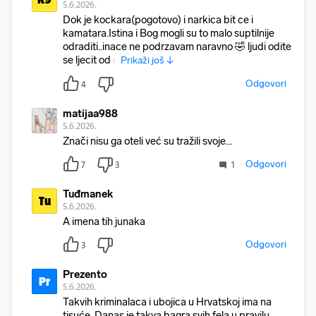
5.6.2026.
Dok je kockara(pogotovo) i narkica bit ce i
kamatara.Istina i Bog mogli su to malo suptilnije
odraditi..inace ne podrzavam naravno 🤣 ljudi odite
se ljecit od o
Prikaži još ↓
Odgovori
4
matijaa988
5.6.2026.
Znači nisu ga oteli već su tražili svoje...
Odgovori
7
3
1
Tuđmanek
Tu
5.6.2026.
A imena tih junaka
Odgovori
3
Prezento
Pr
5.6.2026.
Takvih kriminalaca i ubojica u Hrvatskoj ima na
tisuće. Danas je takva bagra svih fela u pravilu