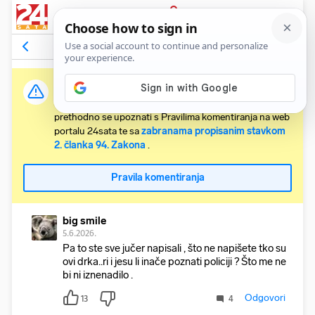
PRIJAVA
Komentari
43
Relevantni
Važna obavijest:
Svaki korisnik koji želi komentirati članke obvezan je
prethodno se upoznati s Pravilima komentiranja na web
portalu 24sata te sa
zabranama propisanim stavkom
2. članka 94. Zakona
.
Pravila komentiranja
big smile
5.6.2026.
Pa to ste sve jučer napisali , što ne napišete tko su
ovi drka..ri i jesu li inače poznati policiji ? Što me ne
bi ni iznenadilo .
Odgovori
13
4