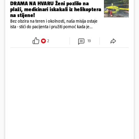
DRAMA NA HVARU Ženi pozlilo na
plaži, medicinari iskakali iz helikoptera
na stijene!
Bez obzira na teren i okolnosti, naša misija ostaje
ista - stići do pacijenta i pružiti pomoć kada je
najpotrebnija - objavilo je Ministarstvo zdravstva na
Facebooku
2
19