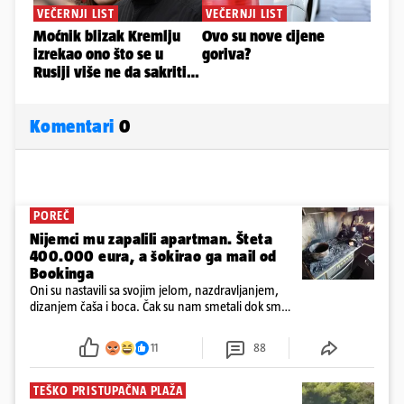
Komentari
0
POREČ
Nijemci mu zapalili apartman. Šteta
400.000 eura, a šokirao ga mail od
Bookinga
Oni su nastavili sa svojim jelom, nazdravljanjem,
dizanjem čaša i boca. Čak su nam smetali dok smo
u panici kupili crijeva kako bismo pokušali ugasiti
požar, rekao je vlasnik
11
88
TEŠKO PRISTUPAČNA PLAŽA