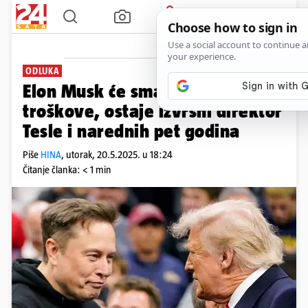
PRIJAVA
News
Kom
ODLUKA
Elon Musk će smanjiti političke
troškove, ostaje izvršni direktor
Tesle i narednih pet godina
Piše
HINA
,
utorak, 20.5.2025. u 18:24
Čitanje članka: < 1 min