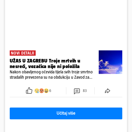
NOVI DETALJI
UŽAS U ZAGREBU Troje mrtvih u
nesreći, vozačica nije ni položila
Nakon obavljenog očevida tijela svih troje smrtno
stradalih prevezena su na obdukciju u Zavod za
sudsku medicinu i kriminalistiku u Zagrebu, a
policija nastavlja kriminalističko istraživanje
6
83
Učitaj više