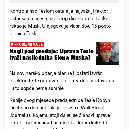
Kontrola nad Teslom ostala je najvažniji faktor
ostanka na mjestu izvršnog direktora te tvrtke,
rekao je Musk. U njegovu je vlasništvu 13 posto
dionica Tesle.
U PROBLEMIMA JE
Nagli pad prodaje: Uprava Tesle
traži nasljednika Elona Muska?
Na novinarsko pitanje planira li ostati izvršni
direktor Tesle odgovorio je potvrdno, dodavši da
"u to uopće nema sumnje".
Ranije ovog mjeseca predsjednica Tesle Robyn
Denholm demantirala je objavu u Wall Street
Journalu u kojemu stoji da su se članovi uprave
obratili raznim head hunting tvrtkama kako bi