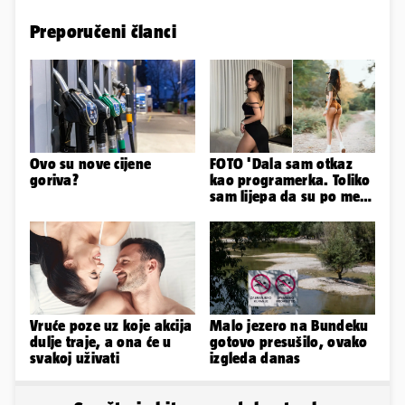
Preporučeni članci
Ovo su nove cijene
FOTO 'Dala sam otkaz
goriva?
kao programerka. Toliko
sam lijepa da su po meni
napravili lutku'
Vruće poze uz koje akcija
Malo jezero na Bundeku
dulje traje, a ona će u
gotovo presušilo, ovako
svakoj uživati
izgleda danas