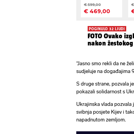
POGINULO 32 LJUDI
FOTO Ovako izg
nakon žestokog
“Jasno smo rekli da ne že
sudjeluje na događajima 9.
S druge strane, pozvala je
pokazali solidarnost s Uk
Ukrajinska vlada pozvala 
svibnja posjete Kijev i ta
napadnutom zemljom.