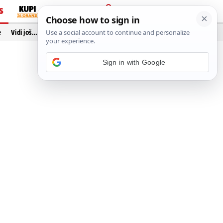
S
PRIJAVA
e
Vidi još…