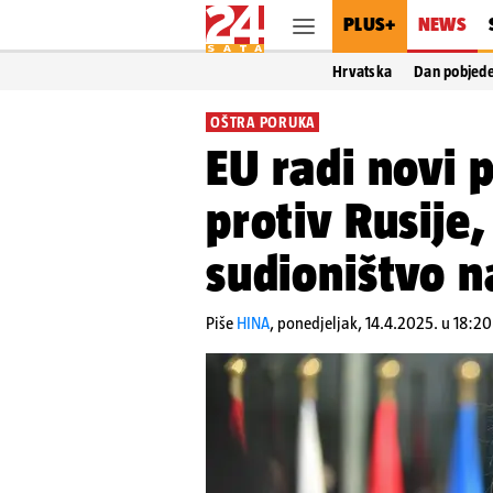
PLUS+
NEWS
Hrvatska
Dan pobjed
OŠTRA PORUKA
EU radi novi 
protiv Rusije,
sudioništvo n
Piše
HINA
,
ponedjeljak, 14.4.2025. u 18:20