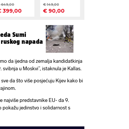
leda Sumi
 ruskog napada
limo da ijedna od zemalja kandidatkinja
 svibnja u Moskvi”, istaknula je Kallas.
 sve da što više posjećuju Kijev kako bi
rajinom.
je najviše predstavnike EU- da 9.
ko pokažu jedinstvo i solidarnost s