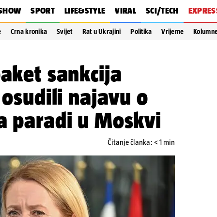
SHOW
SPORT
LIFE&STYLE
VIRAL
SCI/TECH
EXPRES
e
Crna kronika
Svijet
Rat u Ukrajini
Politika
Vrijeme
Kolumn
paket sankcija
 osudili najavu o
a paradi u Moskvi
Čitanje članka: < 1 min