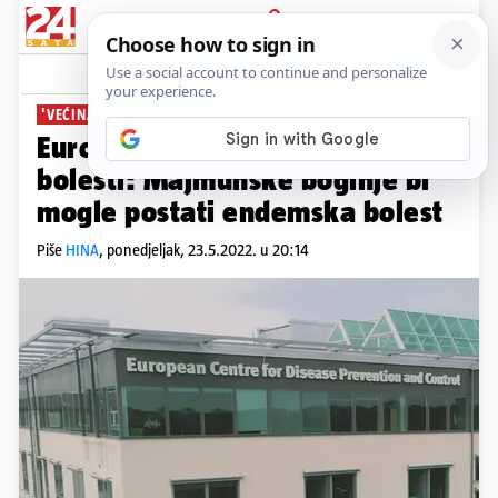
PRIJAVA
News
Komentari
1
'VEĆINA IMA BLAGE SIMPTOME'
Europski centar za kontrolu
bolesti: Majmunske boginje bi
mogle postati endemska bolest
Piše
HINA
,
ponedjeljak, 23.5.2022. u 20:14