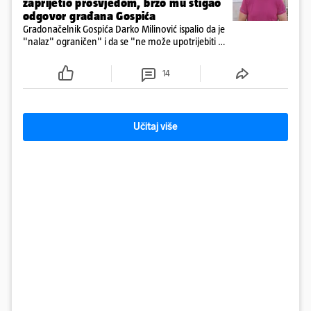
zaprijetio prosvjedom, brzo mu stigao
odgovor građana Gospića
Gradonačelnik Gospića Darko Milinović ispalio da je
"nalaz" ograničen" i da se "ne može upotrijebiti za
sudske sporove". Građani Gospića ga podsjetili da
ga je naručio Uskok i da je dio spisa
14
Učitaj više