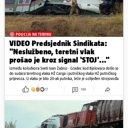
POLICIJA NA TERENU
VIDEO Predsjednik Sindikata:
"Neslužbeno, teretni vlak
prošao je kroz signal 'STOJ'..."
Između kolodvora Sveti Ivan Žabno - Gradec kod Bjelovara došlo je
do sudara teretnog vlaka HŽ Carga i putničkog vlaka HŽ putničkog
prijevoza. U vlaku je bilo 20-ak putnika, teže je ozlijeđen strojovođa
17
148