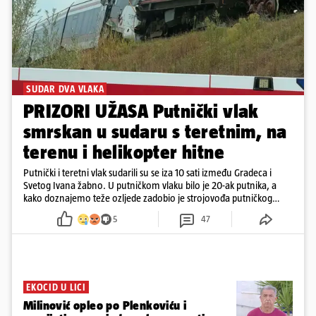
SUDAR DVA VLAKA
PRIZORI UŽASA Putnički vlak
smrskan u sudaru s teretnim, na
terenu i helikopter hitne
Putnički i teretni vlak sudarili su se iza 10 sati između Gradeca i
Svetog Ivana žabno. U putničkom vlaku bilo je 20-ak putnika, a
kako doznajemo teže ozljede zadobio je strojovođa putničkog
vlaka. Zatvoren je promet, a fotoreporteri Prigorskog objavili su
5
47
prve snimke s mjesta sudara
EKOCID U LICI
Milinović opleo po Plenkoviću i