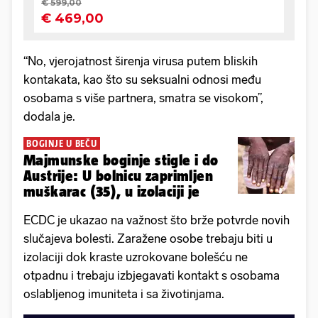
“No, vjerojatnost širenja virusa putem bliskih
kontakata, kao što su seksualni odnosi među
osobama s više partnera, smatra se visokom”,
dodala je.
BOGINJE U BEČU
Majmunske boginje stigle i do
Austrije: U bolnicu zaprimljen
muškarac (35), u izolaciji je
ECDC je ukazao na važnost što brže potvrde novih
slučajeva bolesti. Zaražene osobe trebaju biti u
izolaciji dok kraste uzrokovane bolešću ne
otpadnu i trebaju izbjegavati kontakt s osobama
oslabljenog imuniteta i sa životinjama.