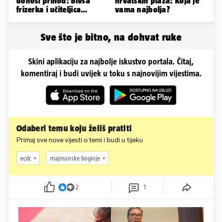
donosi prihod: Bivša
hrvatskih plaža: Koja je
frizerka i učiteljica
vama najbolja?
oblinama je zapalila
Instagram
Sve što je bitno, na dohvat ruke
Skini aplikaciju za najbolje iskustvo portala. Čitaj,
komentiraj i budi uvijek u toku s najnovijim vijestima.
Odaberi temu koju želiš pratiti
Primaj sve nove vijesti o temi i budi u tijeku
ecdc
majmunske boginje
2
1