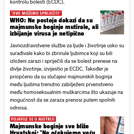
kontrolu bolesti (ECDC).
'OVO MOŽEMO SPRIJEČITI'
WHO: Ne postoje dokazi da su
majmunske boginje mutirale, ali
izbijanje virusa je netipično
Javnozdravstvene službe za ljude i životinje usko su
surađivale kako bi zbrinule ljubimce koji su bili
izloženi zarazi i spriječili da se bolest prenese na
divlje životinje, izvijestio je ECDC. Također je
priopćeno da su slučajevi majmunskih boginja
među ljudima trenutno zabilježeni prvenstveno
među homoseksualnim muškarcima što ukazuje na
mogućnost da se zaraza prenosi putem spolnih
odnosa.
POJAVILE SE U AUSTRIJI
Majmunske boginje sve bliže
Hrvatskoj: 'Ne očekujemo veću