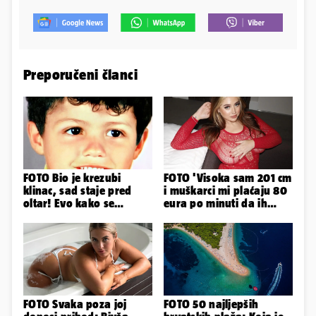
Preporučeni članci
FOTO Bio je krezubi
FOTO 'Visoka sam 201 cm
klinac, sad staje pred
i muškarci mi plaćaju 80
oltar! Evo kako se
eura po minuti da ih
mijenjao jedan od
pokorim riječima'
najvećih...
FOTO Svaka poza joj
FOTO 50 najljepših