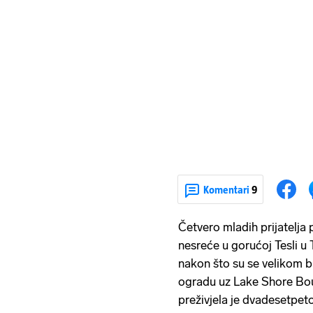
Komentari
9
Četvero mladih prijatelja
nesreće u gorućoj Tesli u 
nakon što su se velikom br
ogradu uz Lake Shore Bou
preživjela je dvadesetpet