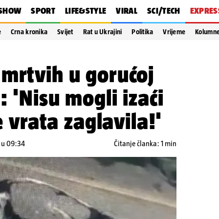
SHOW
SPORT
LIFE&STYLE
VIRAL
SCI/TECH
EXPRES
e
Crna kronika
Svijet
Rat u Ukrajini
Politika
Vrijeme
Kolumn
mrtvih u gorućoj
: 'Nisu mogli izaći
se vrata zaglavila!'
. u 09:34
Čitanje članka: 1 min