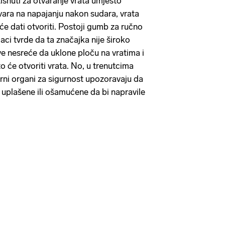
isnuti za otvaranje vrata umjesto
ara na napajanju nakon sudara, vrata
će dati otvoriti. Postoji gumb za ručno
jaci tvrde da ta značajka nije široko
e nesreće da uklone ploču na vratima i
o će otvoriti vrata. No, u trenutcima
ni organi za sigurnost upozoravaju da
e uplašene ili ošamućene da bi napravile