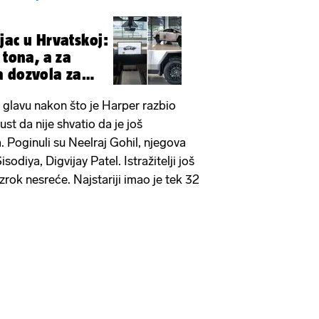
jac u Hrvatskoj:
 tona, a za
a dozvola za
na glavu nakon što je Harper razbio
ust da nije shvatio da je još
. Poginuli su Neelraj Gohil, njegova
sodiya, Digvijay Patel. Istražitelji još
uzrok nesreće. Najstariji imao je tek 32