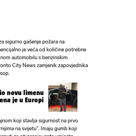
za sigurno gašenje požara na
encijalno je veća od količine potrebne
čnom automobilu s benzinskim
ronto City News zamjenik zapovjednika
ssop.
io novu limenu
ena je u Europi
ajnom koji stavlja sigurnost na prvo
rnijima na svijetu". Imaju gumb koji