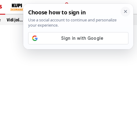
S
PRIJAVA
e
Vidi još…