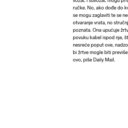
vozač i suvozač mogu prit
ručke. No, ako dođe do kv
se mogu zaglaviti te se ne
otvaranje vrata, no stručn
poznata. Ona upućuje žrtv
povuku kabel ispod nje, št
nesreće poput ove, nadzor
bi žrtve mogle biti previš
ovo, piše Daily Mail.