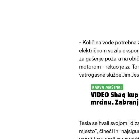
- Količina vode potrebna 
električnom vozilu ekspon
za gašenje požara na obi
motorom - rekao je za To
vatrogasne službe Jim Je
KAKVA MAŠINA!
VIDEO Shaq kup
mrcinu. Zabranj
Tesla se hvali svojom "diz
mjesto", čineći ih "najsigu