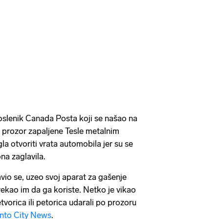
oslenik Canada Posta koji se našao na
e prozor zapaljene Tesle metalnim
a otvoriti vrata automobila jer su se
na zaglavila.
io se, uzeo svoj aparat za gašenje
ekao im da ga koriste. Netko je vikao
etvorica ili petorica udarali po prozoru
nto City News
.