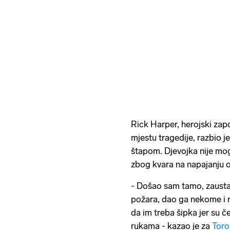
Rick Harper, herojski zap
mjestu tragedije, razbio j
štapom. Djevojka nije mogl
zbog kvara na napajanju o
- Došao sam tamo, zaustav
požara, dao ga nekome i r
da im treba šipka jer su č
rukama - kazao je za
Toro