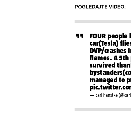
POGLEDAJTE VIDEO:
FOUR people k
car(Tesla) fli
DVP/crashes i
flames. A 5th
survived than
bystanders(co
managed to pu
pic.twitter.
— carl hanstke (@car