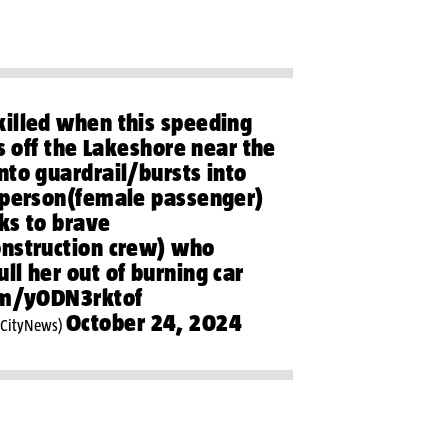
illed when this speeding
es off the Lakeshore near the
nto guardrail/bursts into
 person(female passenger)
ks to brave
nstruction crew) who
ll her out of burning car
com/y0DN3rktof
October 24, 2024
lCityNews)