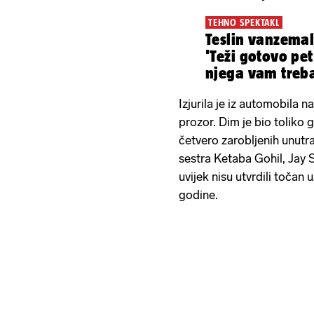
TEHNO SPEKTAKL
Teslin vanzemal
'Teži gotovo pet
njega vam treb
kamione'
Izjurila je iz automobila 
prozor. Dim je bio toliko g
četvero zarobljenih unutra
sestra Ketaba Gohil, Jay Si
uvijek nisu utvrdili točan 
godine.