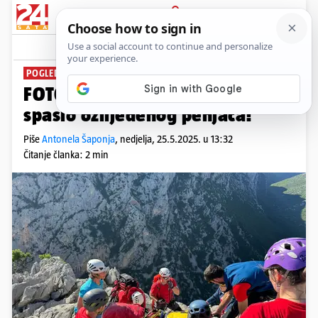
PRIJAVA
News
Komentari
0
POGLEDAJTE FOTOGRAFIJE
FOTO Drama na Paklenici: HGSS
spasio ozlijeđenog penjača!
Piše
Antonela Šaponja
,
nedjelja, 25.5.2025. u 13:32
Čitanje članka: 2 min