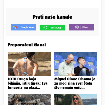
Prati naše kanale
Preporučeni članci
FOTO Druga boja
Miguel Olmo: Dinamo je
bikinija, isti učinak: Eva
za mog sina sve! Šteta
Longoria na plaži
što nemaju veću
pipkala svoje zanosne
konkurenciju u hrvatskoj
obline
ligi...