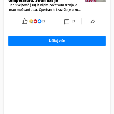
temperaturu. Strah nas je'
Denis Vejzović (38) iz Rijeke početkom srpnja je
imao moždani udar. Operiran je i završio je u komi.
Obitelj ga želi prebaciti u Hrvatsku, kažu kako
tamošnji liječnici ne vjeruju u oporavak: 'Imamo
22
33
72 sata'
Učitaj više