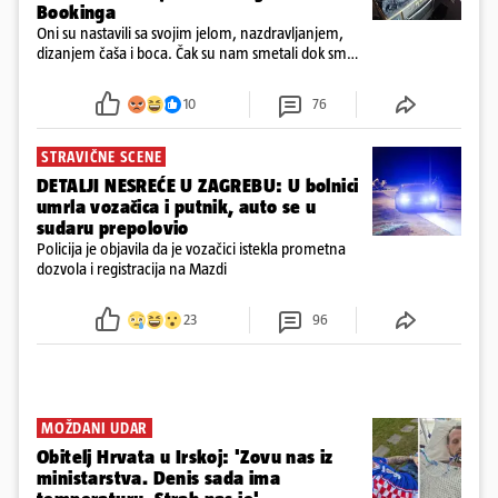
Bookinga
Oni su nastavili sa svojim jelom, nazdravljanjem,
dizanjem čaša i boca. Čak su nam smetali dok smo
u panici kupili crijeva kako bismo pokušali ugasiti
požar, rekao je vlasnik
10
76
STRAVIČNE SCENE
DETALJI NESREĆE U ZAGREBU: U bolnici
umrla vozačica i putnik, auto se u
sudaru prepolovio
Policija je objavila da je vozačici istekla prometna
dozvola i registracija na Mazdi
23
96
MOŽDANI UDAR
Obitelj Hrvata u Irskoj: 'Zovu nas iz
ministarstva. Denis sada ima