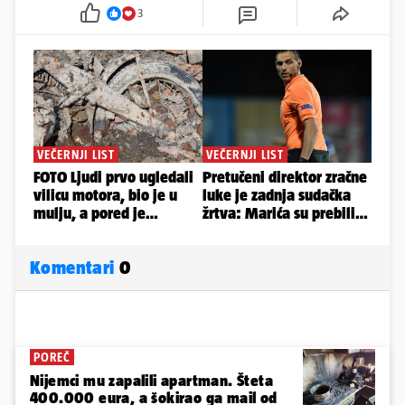
3
Komentari
0
POREČ
Nijemci mu zapalili apartman. Šteta
400.000 eura, a šokirao ga mail od