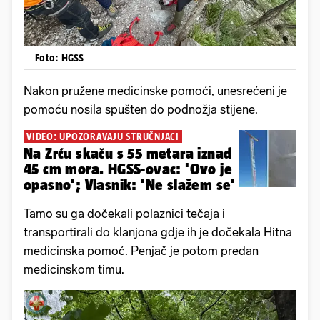
Foto: HGSS
Nakon pružene medicinske pomoći, unesrećeni je
pomoću nosila spušten do podnožja stijene.
VIDEO: UPOZORAVAJU STRUČNJACI
Na Zrću skaču s 55 metara iznad
45 cm mora. HGSS-ovac: 'Ovo je
opasno'; Vlasnik: 'Ne slažem se'
Tamo su ga dočekali polaznici tečaja i
transportirali do klanjona gdje ih je dočekala Hitna
medicinska pomoć. Penjač je potom predan
medicinskom timu.