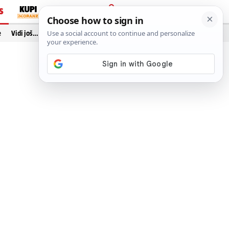
S
PRIJAVA
e
Vidi još…