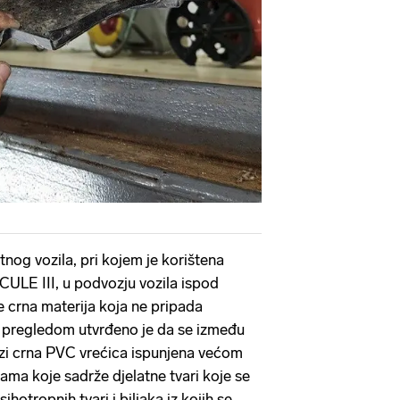
og vozila, pri kojem je korištena
LE III, u podvozju vozila ispod
e crna materija koja ne pripada
im pregledom utvrđeno je da se između
lazi crna PVC vrećica ispunjena većom
tama koje sadrže djelatne tvari koje se
hotropnih tvari i biljaka iz kojih se