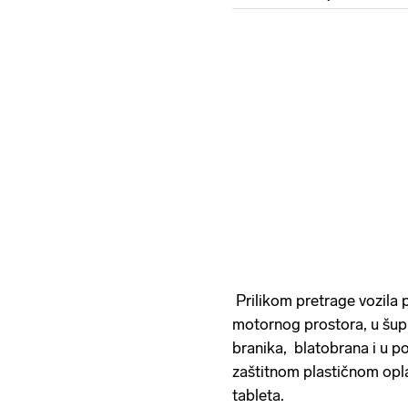
Prilikom pretrage vozila 
motornog prostora, u šupl
branika, blatobrana i u po
zaštitnom plastičnom op
tableta.