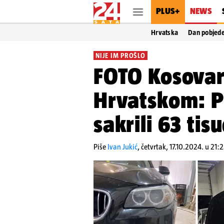
PLUS+
NEWS
Hrvatska
Dan pobjed
NIJE IM PROŠLO
FOTO Kosovari 
Hrvatskom: P
sakrili 63 ti
Piše
Ivan Jukić
,
četvrtak, 17.10.2024. u 21: