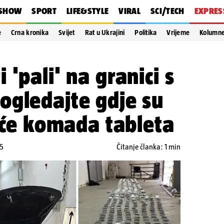
SHOW
SPORT
LIFE&STYLE
VIRAL
SCI/TECH
EXPRES
e
Crna kronika
Svijet
Rat u Ukrajini
Politika
Vrijeme
Kolumn
'pali' na granici s
ogledajte gdje su
suće komada tableta
25
Čitanje članka: 1 min