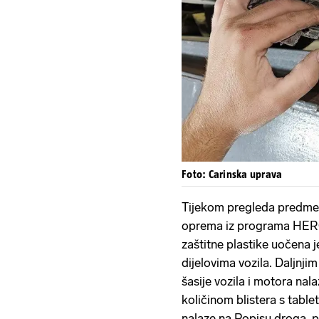
Foto: Carinska uprava
Tijekom pregleda predmetn
oprema iz programa HERCU
zaštitne plastike uočena j
dijelovima vozila. Daljnj
šasije vozila i motora na
količinom blistera s table
nalaze na Popisu droga, psi