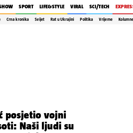
SHOW
SPORT
LIFE&STYLE
VIRAL
SCI/TECH
EXPRES
e
Crna kronika
Svijet
Rat u Ukrajini
Politika
Vrijeme
Kolumn
 posjetio vojni
ti: Naši ljudi su