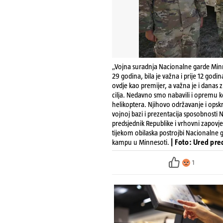
„Vojna suradnja Nacionalne garde Minnes
29 godina, bila je važna i prije 12 go
ovdje kao premijer, a važna je i danas
cilja. Nedavno smo nabavili i opremu k
helikoptera. Njihovo održavanje i opskr
vojnoj bazi i prezentacija sposobnosti
predsjednik Republike i vrhovni zapov
tijekom obilaska postrojbi Nacionaln
kampu u Minnesoti.
| Foto: Ured pr
1