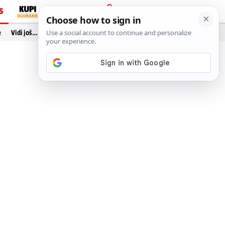
S
PRIJAVA
e
Vidi još…