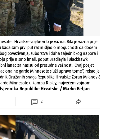
ote i Hrvatske vojske vrlo je važna. Bila je važna prije
dina kada sam prvi put razmišljao o mogućnosti da dođem
 zbog povezivanja, suborstva i duha zajedničkog napora i
oju prije nismo imali, poput Bradleyja i Blackhawk
bni lanac za nas su od presudne važnosti. Ovaj posjet
 Nacionalne garde Minnesote služi upravo tome”, rekao je
jednik Oružanih snaga Republike Hrvatske Zoran Milanović
e garde Minnesote u kampu Ripley, najvećem vojnom
edsjednika Republike Hrvatske / Marko Beljan
2