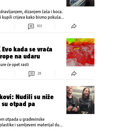
zdravljanjem, dizanjem čaša i boca.
 kupili crijeva kako bismo pokušali
103
 Evo kada se vraća
Europe na udaru
re će opet rasti
28
kovi: Nudili su niže
i su otpad pa
dom otpada u građevinske
plastike i samljeveni materijal dugo