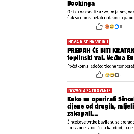
Bookinga
Oni su nastavili sa svojim jelom, na
Čak su nam smetali dok smo u panici
ugasiti požar, rekao je vlasnik
11
NEMA KIŠE NA VIDIKU
PREDAH ĆE BITI KRATAK
toplinski val. Većina 
Početkom sljedećeg tjedna temperatu
7
DOZVOLA ZA TROVANJE
Kako su operirali Šince
cijene od drugih, mljel
zakapali...
Šincekove tvrtke bavile su se prera
proizvode, zbog čega kamioni, bale 
nisu izazivali sumnju