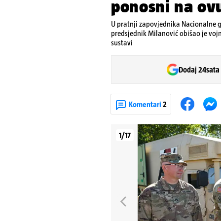
ponosni na ov
U pratnji zapovjednika Nacionalne 
predsjednik Milanović obišao je voj
sustavi
Dodaj 24sata
Komentari
2
1/17