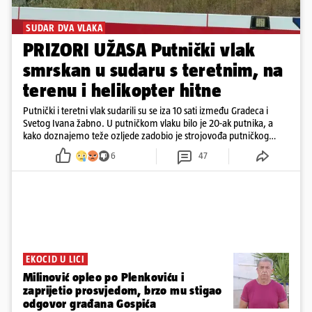
SUDAR DVA VLAKA
PRIZORI UŽASA Putnički vlak
smrskan u sudaru s teretnim, na
terenu i helikopter hitne
Putnički i teretni vlak sudarili su se iza 10 sati između Gradeca i
Svetog Ivana žabno. U putničkom vlaku bilo je 20-ak putnika, a
kako doznajemo teže ozljede zadobio je strojovođa putničkog
vlaka. Zatvoren je promet, a fotoreporteri Prigorskog objavili su
6
47
prve snimke s mjesta sudara
EKOCID U LICI
Milinović opleo po Plenkoviću i
zaprijetio prosvjedom, brzo mu stigao
odgovor građana Gospića