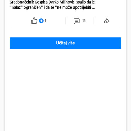
Gradonačelnik Gospića Darko Milinović ispalio da je
"nalaz" ograničen" i da se "ne može upotrijebiti za
sudske sporove". Građani Gospića ga podsjetili da
ga je naručio Uskok i da je dio spisa
1
16
Učitaj više