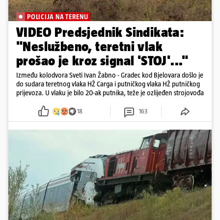
POLICIJA NA TERENU
VIDEO Predsjednik Sindikata:
"Neslužbeno, teretni vlak
prošao je kroz signal 'STOJ'..."
Između kolodvora Sveti Ivan Žabno - Gradec kod Bjelovara došlo je
do sudara teretnog vlaka HŽ Carga i putničkog vlaka HŽ putničkog
prijevoza. U vlaku je bilo 20-ak putnika, teže je ozlijeđen strojovođa
18
163