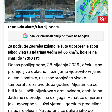
3
Foto: Rain Alarm/Čitatelj 24sata
Dodaj 24sata među omiljene izvore na Googleu
Za područje Zagreba izdano je žuto upozorenje zbog
jakog vjetra s udarima većim od 65 km/h, koje je na
snazi do 17:00 sati
Danas poslijepodne, 28. siječnja 2025., očekuje se
promjenjivo oblačno i razmjerno vjetrovito vrijeme
diljem Hrvatske, uz iznadprosječno visoke
temperature za ovo doba godine. Mjestimice će
biti kiše i jačih pljuskova s grmljavinom, osobito na
Jadranu i u predjelima uz njega. Puhat će umjeren i
jak jugozapadni i južni vjetar, u gorskim predjelima
na udare olujan. Na Jadranu će puhati jako do