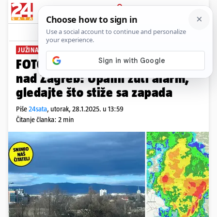
PRIJAVA
News
Komentari
21
JUŽINA NOSI NEVRIJEME
FOTO Mračna kapa nadvila se
nad Zagreb: Upalili žuti alarm,
gledajte što stiže sa zapada
Piše
24sata
,
utorak, 28.1.2025. u 13:59
Čitanje članka: 2 min