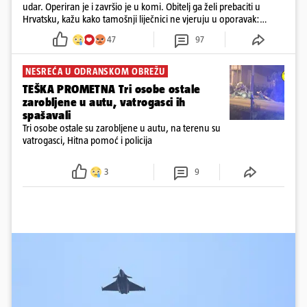
udar. Operiran je i završio je u komi. Obitelj ga želi prebaciti u
Hrvatsku, kažu kako tamošnji liječnici ne vjeruju u oporavak:
'Imamo 72 sata'
47
97
NESREĆA U ODRANSKOM OBREŽU
TEŠKA PROMETNA Tri osobe ostale
zarobljene u autu, vatrogasci ih
spašavali
Tri osobe ostale su zarobljene u autu, na terenu su
vatrogasci, Hitna pomoć i policija
3
9