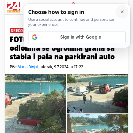
PRIJAVA
News
Komentari
24
SREĆOM NEMA OZLIJEĐENIH
FOTO Na pulskoj plaži Mornar
odlomila se ogromna grana sa
stabla i pala na parkirani auto
Piše
Marta Divjak
,
utorak, 9.7.2024. u 17:22