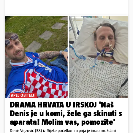
APEL OBITELJI
DRAMA HRVATA U IRSKOJ 'Naš
Denis je u komi, žele ga skinuti s
aparata! Molim vas, pomozite'
Denis Vejzović (38) iz Rijeke početkom srpnja je imao moždani