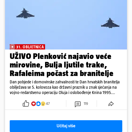
31. OBLJETNICA
UŽIVO Plenković najavio veće
mirovine, Bulja ljutile trake,
Rafaleima počast za branitelje
Dan pobjede i domovinske zahvalnosti te Dan hrvatskih branitelja
obilježava se 5. kolovoza kao državni praznik u znak sjećanja na
vojno-redarstvenu operaciju Oluja i oslobođenje Knina 1995.
godine
47
119
Učitaj više