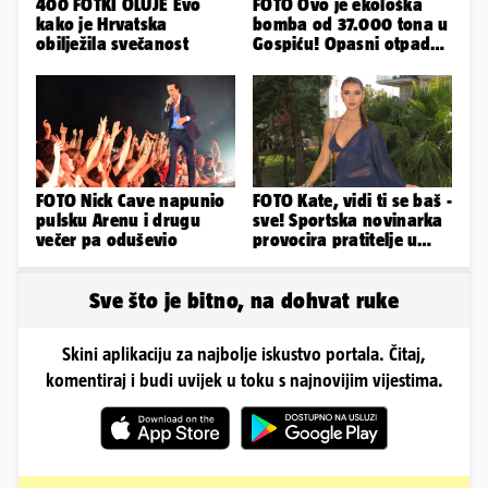
400 FOTKI OLUJE Evo
FOTO Ovo je ekološka
kako je Hrvatska
bomba od 37.000 tona u
obilježila svečanost
Gospiću! Opasni otpad
prijetnja je i ljudima
FOTO Nick Cave napunio
FOTO Kate, vidi ti se baš -
pulsku Arenu i drugu
sve! Sportska novinarka
večer pa oduševio
provocira pratitelje u
oskudnim haljinama
Sve što je bitno, na dohvat ruke
Skini aplikaciju za najbolje iskustvo portala. Čitaj,
komentiraj i budi uvijek u toku s najnovijim vijestima.