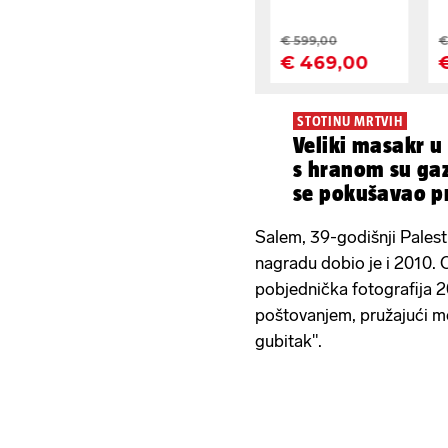
STOTINU MRTVIH
Veliki masakr u
s hranom su gazi
se pokušavao pr
Salem, 39-godišnji Palest
nagradu dobio je i 2010. O
pobjednička fotografija 2
poštovanjem, pružajući met
gubitak".