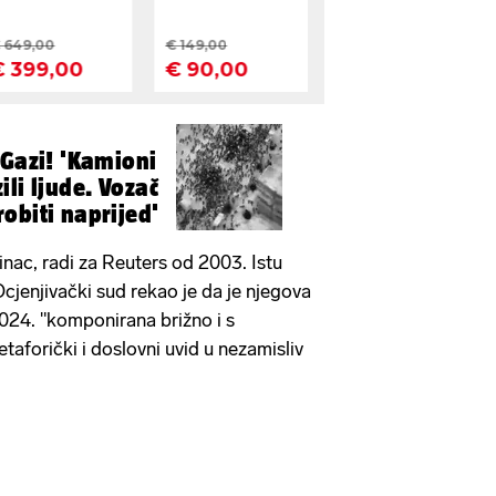
 Gazi! 'Kamioni
li ljude. Vozač
obiti naprijed'
inac, radi za Reuters od 2003. Istu
cjenjivački sud rekao je da je njegova
024. "komponirana brižno i s
aforički i doslovni uvid u nezamisliv