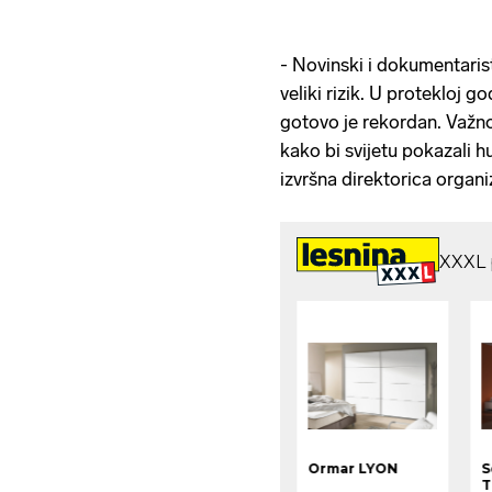
- Novinski i dokumentarist
veliki rizik. U protekloj g
gotovo je rekordan. Važno 
kako bi svijetu pokazali h
izvršna direktorica organ