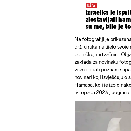
UŽAS
Izraelka je ispr
zlostavljali ham
su me, bilo je t
Na fotografiji je prikaza
drži u rukama tijelo svoje
bolničkoj mrtvačnici. Obj
zaklada za novinsku fotog
važno odati priznanje op
novinari koji izvješćuju o
Hamasa, koji je izbio nak
listopada 2023., poginulo