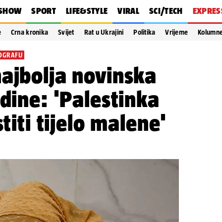
SHOW
SPORT
LIFE&STYLE
VIRAL
SCI/TECH
EXPRES
e
Crna kronika
Svijet
Rat u Ukrajini
Politika
Vrijeme
Kolumn
OGRAFU
ajbolja novinska
odine: 'Palestinka
stiti tijelo malene'