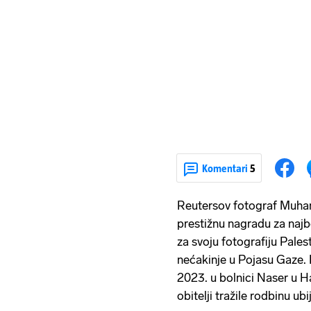
Komentari
5
Reutersov fotograf Muham
prestižnu nagradu za najb
za svoju fotografiju Palest
nećakinje u Pojasu Gaze. F
2023. u bolnici Naser u H
obitelji tražile rodbinu u