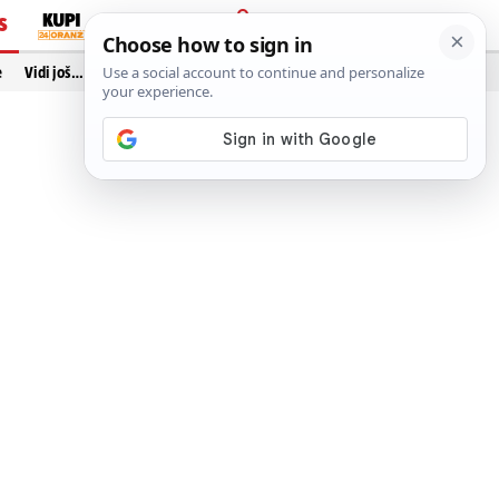
S
PRIJAVA
e
Vidi još…