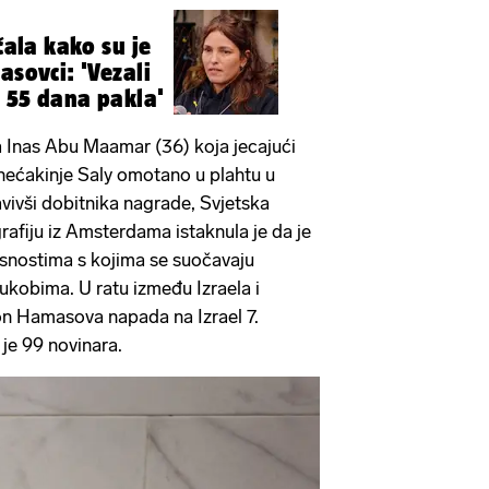
ičala kako su je
asovci: 'Vezali
o 55 dana pakla'
na Inas Abu Maamar (36) koja jecajući
 nećakinje Saly omotano u plahtu u
avivši dobitnika nagrade, Svjetska
rafiju iz Amsterdama istaknula je da je
asnostima s kojima se suočavaju
 sukobima. U ratu između Izraela i
on Hamasova napada na Izrael 7.
 je 99 novinara.