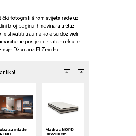
ički fotografi širom svijeta rade uz
odini broj poginulih novinara u Gazi
je shvatiti traume koje su doživjeli
umanitarne posljedice rata - rekla je
izacije Džumana El Zein Huri.