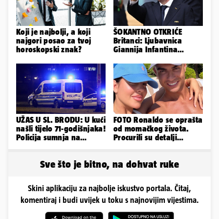
Koji je najbolji, a koji
ŠOKANTNO OTKRIĆE
najgori posao za tvoj
Britanci: Ljubavnica
horoskopski znak?
Giannija Infantina
isplaćena je novcem
Uefe!?
UŽAS U SL. BRODU: U kući
FOTO Ronaldo se oprašta
našli tijelo 71-godišnjaka!
od momačkog života.
Policija sumnja na
Procurili su detalji
nasilnu smrt
glamuroznog vjenčanja
Sve što je bitno, na dohvat ruke
Skini aplikaciju za najbolje iskustvo portala. Čitaj,
komentiraj i budi uvijek u toku s najnovijim vijestima.