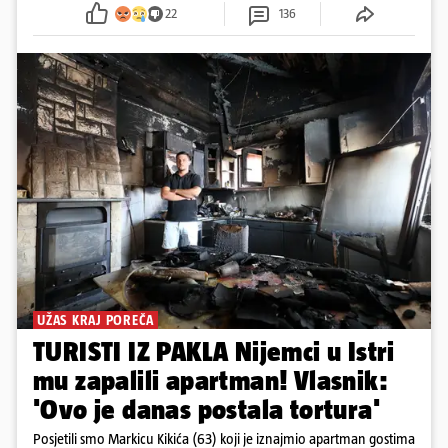
sumnju
22
136
UŽAS KRAJ POREČA
TURISTI IZ PAKLA Nijemci u Istri
mu zapalili apartman! Vlasnik:
'Ovo je danas postala tortura'
Posjetili smo Markicu Kikića (63) koji je iznajmio apartman gostima