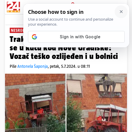
PRIJAVA
News
Komentari
10
NESREĆA U REŠETARIMA
Traktorom sletio s ceste i zabio
se u kuću kod Nove Gradiške:
Vozač teško ozlijeđen i u bolnici
Piše
Antonela Šaponja
,
petak, 5.7.2024. u 08:11