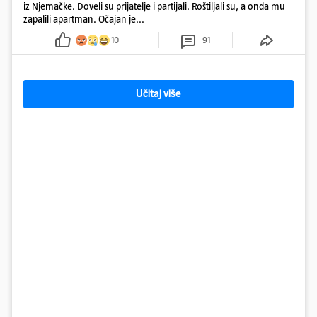
iz Njemačke. Doveli su prijatelje i partijali. Roštiljali su, a onda mu
zapalili apartman. Očajan je...
10
91
Učitaj više