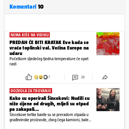
Komentari
10
NEMA KIŠE NA VIDIKU
PREDAH ĆE BITI KRATAK Evo kada se
vraća toplinski val. Većina Europe na
udaru
Početkom sljedećeg tjedna temperature će opet
rasti
7
28
DOZVOLA ZA TROVANJE
Kako su operirali Šincekovi: Nudili su
niže cijene od drugih, mljeli su otpad
pa zakapali...
Šincekove tvrtke bavile su se preradom otpada u
građevinske proizvode, zbog čega kamioni, bale
plastike i samljeveni materijal dugo nisu izazivali