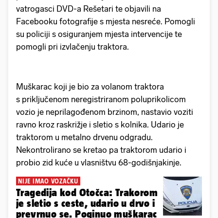
vatrogasci DVD-a Rešetari te objavili na
Facebooku fotografije s mjesta nesreće. Pomogli
su policiji s osiguranjem mjesta intervencije te
pomogli pri izvlačenju traktora.
Muškarac koji je bio za volanom traktora
s priključenom neregistriranom poluprikolicom
vozio je neprilagođenom brzinom, nastavio voziti
ravno kroz raskrižje i sletio s kolnika. Udario je
traktorom u metalno drvenu odgradu.
Nekontrolirano se kretao pa traktorom udario i
probio zid kuće u vlasništvu 68-godišnjakinje.
NIJE IMAO VOZAČKU
Tragedija kod Otočca: Trakorom
je sletio s ceste, udario u drvo i
prevrnuo se. Poginuo muškarac