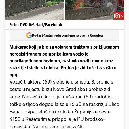
5
Foto: DVD Rešetari/Facebook
Dodaj 24sata među omiljene izvore na Googleu
Muškarac koji je bio za volanom traktora s priključenom
neregistriranom poluprikolicom vozio je
neprilagođenom brzinom, nastavio voziti ravno kroz
raskrižje i sletio s kolnika. Probio je zid kuće i završio u
njoj
Vozač traktora (69) sletio je u srijedu, 3. srpnja s
ceste u mjestu blizu Nove Gradiške i probio zid
kuće. Nesreća u kojoj je muškarac (69) zadobio
teške ozljede dogodila se u 15:30 na raskrižju Ulice
Bana Josipa Jelačića i kolnika Županijske ceste
4158 u Rešetarima, priopćila je PU brodsko-
posavska. Na intervenciju su izašli i