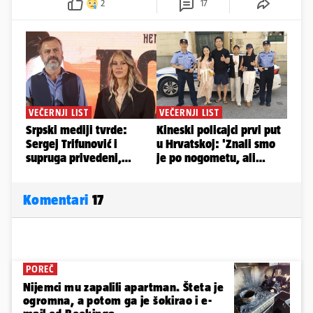
2
17
Komentari
17
POREČ
Nijemci mu zapalili apartman. Šteta je
ogromna, a potom ga je šokirao i e-