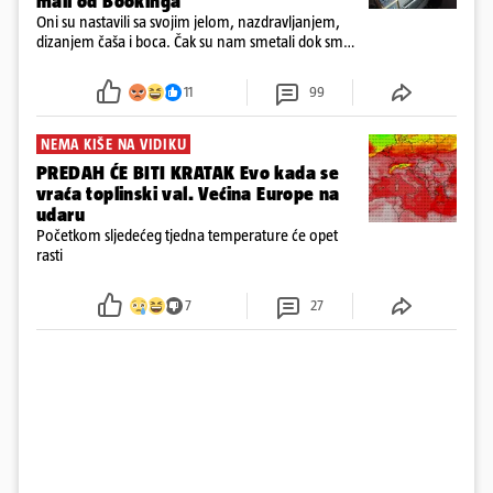
mail od Bookinga
Oni su nastavili sa svojim jelom, nazdravljanjem,
dizanjem čaša i boca. Čak su nam smetali dok smo
u panici kupili crijeva kako bismo pokušali ugasiti
požar, rekao je vlasnik
11
99
NEMA KIŠE NA VIDIKU
PREDAH ĆE BITI KRATAK Evo kada se
vraća toplinski val. Većina Europe na
udaru
Početkom sljedećeg tjedna temperature će opet
rasti
7
27