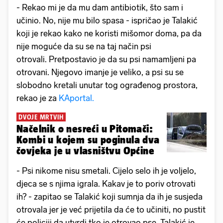
- Rekao mi je da mu dam antibiotik, što sam i
učinio. No, nije mu bilo spasa - ispričao je Talakić
koji je rekao kako ne koristi mišomor doma, pa da
nije moguće da su se na taj način psi
otrovali. Pretpostavio je da su psi namamljeni pa
otrovani. Njegovo imanje je veliko, a psi su se
slobodno kretali unutar tog ograđenog prostora,
rekao je za
KAportal.
DVOJE MRTVIH
Načelnik o nesreći u Pitomači:
Kombi u kojem su poginula dva
čovjeka je u vlasništvu Općine
- Psi nikome nisu smetali. Cijelo selo ih je voljelo,
djeca se s njima igrala. Kakav je to poriv otrovati
ih? - zapitao se Talakić koji sumnja da ih je susjeda
otrovala jer je već prijetila da će to učiniti, no pustit
će policiji da utvrdi tko je otrovao pse. Talakić je