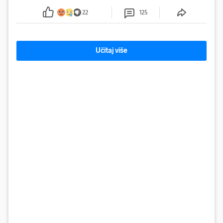
sumnju
22
125
Učitaj više