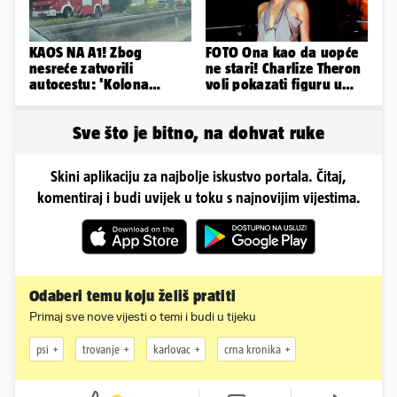
KAOS NA A1! Zbog
FOTO Ona kao da uopće
nesreće zatvorili
ne stari! Charlize Theron
autocestu: 'Kolona
voli pokazati figuru u
prema Zagrebu je oko 9
golišavim izdanjima...
km...'
Sve što je bitno, na dohvat ruke
Skini aplikaciju za najbolje iskustvo portala. Čitaj,
komentiraj i budi uvijek u toku s najnovijim vijestima.
Odaberi temu koju želiš pratiti
Primaj sve nove vijesti o temi i budi u tijeku
psi
trovanje
karlovac
crna kronika