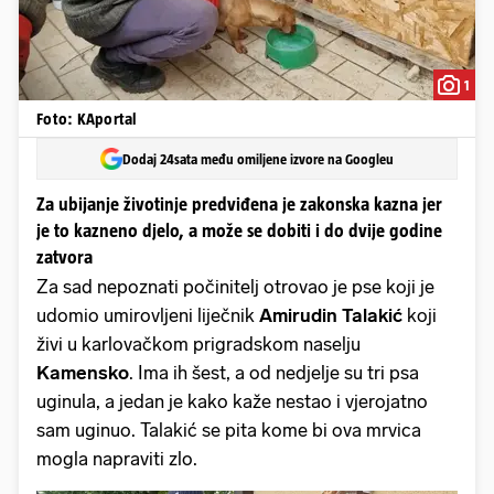
1
Foto: KAportal
Dodaj 24sata među omiljene izvore na Googleu
Za ubijanje životinje predviđena je zakonska kazna jer
je to kazneno djelo, a može se dobiti i do dvije godine
zatvora
Za sad nepoznati počinitelj otrovao je pse koji je
udomio umirovljeni liječnik
Amirudin Talakić
koji
živi u karlovačkom prigradskom naselju
Kamensko
. Ima ih šest, a od nedjelje su tri psa
uginula, a jedan je kako kaže nestao i vjerojatno
sam uginuo. Talakić se pita kome bi ova mrvica
mogla napraviti zlo.