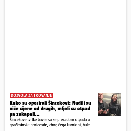
DOZVOLA ZA TROVANJE
Kako su operirali Šincekovi: Nudili su
niže cijene od drugih, mljeli su otpad
pa zakapali...
Šincekove tvrtke bavile su se preradom otpada u
građevinske proizvode, zbog čega kamioni, bale
plastike i samljeveni materijal dugo nisu izazivali