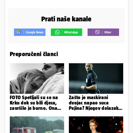
Prati naše kanale
Preporučeni članci
FOTO Spetljali su se na
Zašto je maskirani
Krku dok su bili djeca,
dvojac napao suca
završilo je burno. Ona
Pejina? Njegov dolazak u
sad želi 50 milijuna eura
Zračnu luku izazvao je
čuđenje