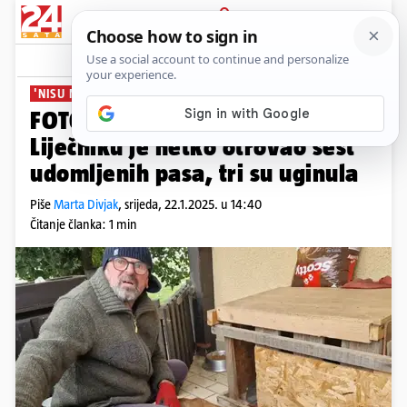
PRIJAVA
News
Komentari
17
'NISU NIKOME SMETALI'
FOTO Užas kod Karlovca:
Liječniku je netko otrovao šest
udomljenih pasa, tri su uginula
Piše
Marta Divjak
,
srijeda, 22.1.2025. u 14:40
Čitanje članka: 1 min