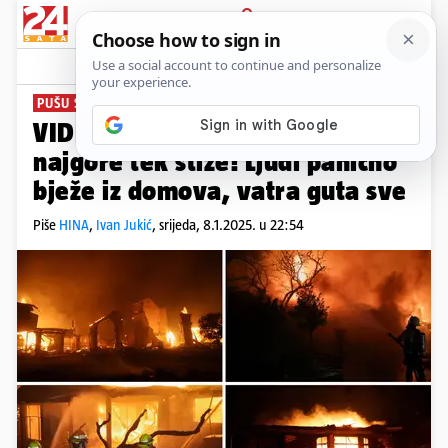
PRIJAVA
News
Komentari
43
PUŠU SNAŽNI VJETROVI
VIDEO Požar se širi LA-om,
najgore tek stiže! Ljudi panično
bježe iz domova, vatra guta sve
Piše
HINA
,
Ivan Jukić
,
srijeda, 8.1.2025. u 22:54