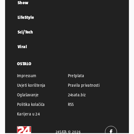
Show
LifeStyle
Sci/Tech
Viral
OSTALO
Impressum
Pretplata
Uvjeti korištenja
Pravila privatnosti
Oglašavanje
24sata.biz
Politika kolačića
RSS
Karijera u 24
24SATA © 2026