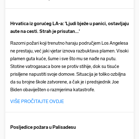
Hrvatica iz gorućeg LA-a: 'Ljudi bježe u panici, ostavljaju
aute na cesti. Strah je prisutan...'
Razorni požari koji trenutno haraju područjem Los Angelesa
ne prestaju, već jaki vjetar iznova razbuktava plamen. Visoki
plamen guta kuće, šume i sve što mu se nađe na putu.
Stotine vatrogasaca bore se protiv stihije, dok su tisuće
prisiljene napustiti svoje domove. Situacija je toliko ozbiljna
da su brojne škole zatvorene, a čak je i predsjednik Joe
Biden obaviješten o razmjerima katastrofe.
VIŠE PROČITAJTE OVDJE
Posljedice požara u Palisadesu