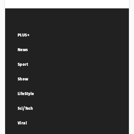
PLUS+
News
Sport
Show
LifeStyle
Sci/Tech
Viral