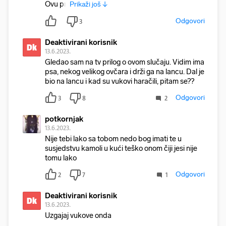
Ovu pri
Prikaži još ↓
Odgovori
3
Deaktivirani korisnik
Dk
13.6.2023.
Gledao sam na tv prilog o ovom slučaju. Vidim ima
psa, nekog velikog ovčara i drži ga na lancu. Dal je
bio na lancu i kad su vukovi haračili, pitam se??
Odgovori
3
8
2
potkornjak
13.6.2023.
Nije tebi lako sa tobom nedo bog imati te u
susjedstvu kamoli u kući teško onom čiji jesi nije
tomu lako
Odgovori
2
7
1
Deaktivirani korisnik
Dk
13.6.2023.
Uzgajaj vukove onda