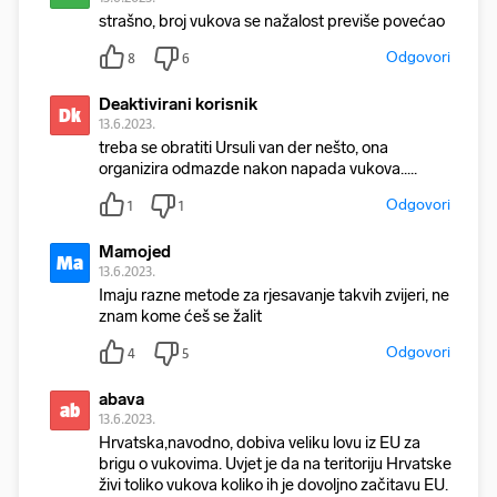
strašno, broj vukova se nažalost previše povećao
Odgovori
8
6
Deaktivirani korisnik
Dk
13.6.2023.
treba se obratiti Ursuli van der nešto, ona
organizira odmazde nakon napada vukova.....
Odgovori
1
1
Mamojed
Ma
13.6.2023.
Imaju razne metode za rjesavanje takvih zvijeri, ne
znam kome ćeš se žalit
Odgovori
4
5
abava
ab
13.6.2023.
Hrvatska,navodno, dobiva veliku lovu iz EU za
brigu o vukovima. Uvjet je da na teritoriju Hrvatske
živi toliko vukova koliko ih je dovoljno začitavu EU.