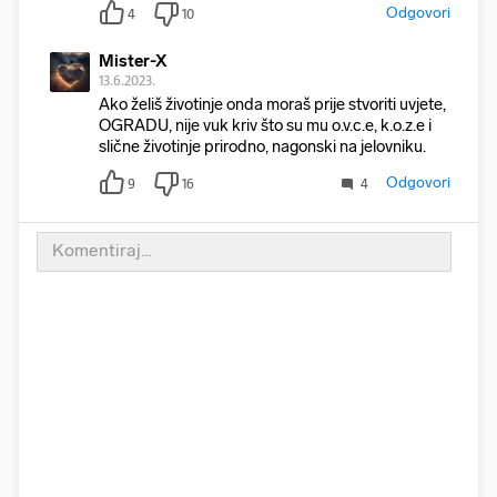
Odgovori
4
10
Mister-X
13.6.2023.
Ako želiš životinje onda moraš prije stvoriti uvjete,
OGRADU, nije vuk kriv što su mu o.v.c.e, k.o.z.e i
slične životinje prirodno, nagonski na jelovniku.
Odgovori
9
16
4