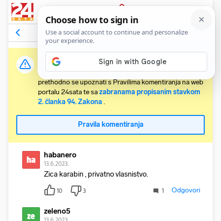
PRIJAVA
Komentari
17
Relevantni
Važna obavijest:
Svaki korisnik koji želi komentirati članke obvezan je
prethodno se upoznati s Pravilima komentiranja na web
portalu 24sata te sa
zabranama propisanim stavkom
2. članka 94. Zakona
.
Pravila komentiranja
habanero
ha
13.6.2023.
Zica karabin , privatno vlasnistvo.
Odgovori
10
3
1
zeleno5
ze
13.6.2023.