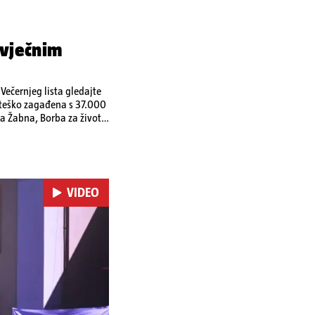
 vječnim
ečernjeg lista gledajte
a teško zagađena s 37.000
a Žabna, Borba za život
VIDEO