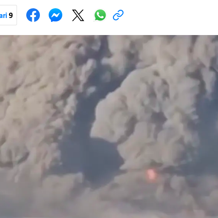
onove i druge opreme koja se koristi u ratu. S druge strane, napadi služe
iranja ukrajinske poštanske i logističke infrastrukture te kao način da 
ari
9
ublje na ruski teritorij i približe običnim građanima.
Pokretanje videa...