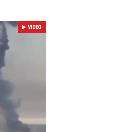
 i kao izravan odgovor na
se ekonomske posljedice
VIDEO