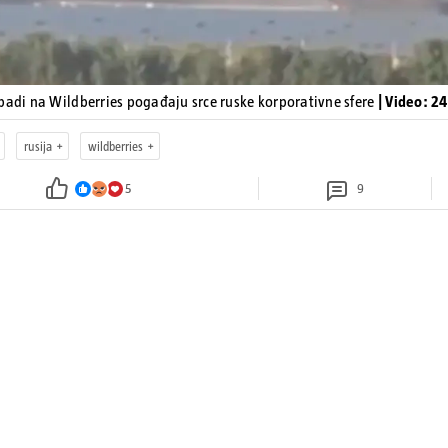
padi na Wildberries pogađaju srce ruske korporativne sfere
| Video: 2
rusija
wildberries
5
9