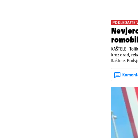
POGLEDAJTE 
Nevjero
romobi
KAŠTELE - Toli
kroz grad, rek
Kaštele. Podsj
jedan mladi ž
zadobivenima 
Koment