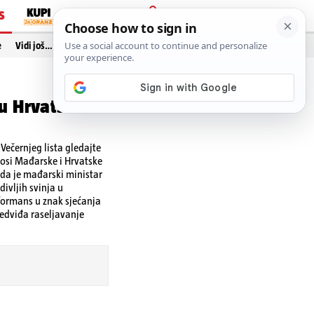
S
PRIJAVA
e
Vidi još…
ju Hrvatsku
ečernjeg lista gledajte
nosi Mađarske i Hrvatske
o da je mađarski ministar
divljih svinja u
formans u znak sjećanja
redviđa raseljavanje