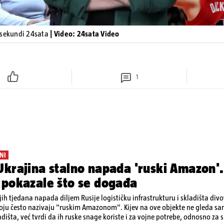
 sekundi 24sata
| Video: 24sata Video
1
NI
krajina stalno napada 'ruski Amazon'.
 pokazale što se događa
ih tjedana napada diljem Rusije logističku infrastrukturu i skladišta div
koju često nazivaju "ruskim Amazonom". Kijev na ove objekte ne gleda s
dišta, već tvrdi da ih ruske snage koriste i za vojne potrebe, odnosno za sk