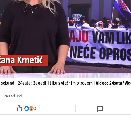
Pokretanje videa...
 sekundi' 24sata: Zagadili Liku s vječnim otrovom
| Video: 24sata/Vi
240 sekundi
2