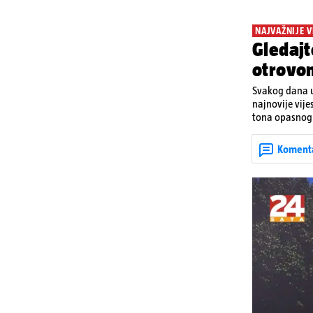
NAJVAŽNIJE V
Gledajt
otrovo
Svakog dana u
najnovije vije
tona opasnog 
Denisa Vejzović
Koment