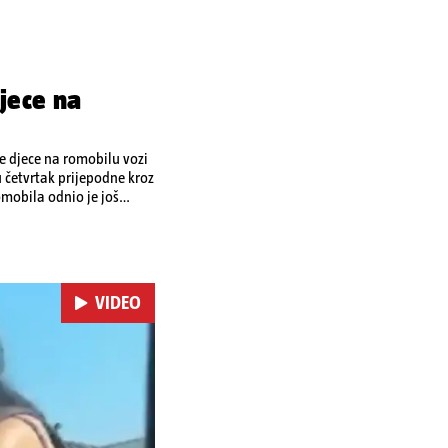
jece na
je djece na romobilu vozi
u četvrtak prijepodne kroz
omobila odnio je još
 je podlegao ozljedama
VIDEO