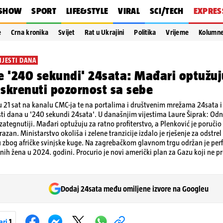
SHOW
SPORT
LIFE&STYLE
VIRAL
SCI/TECH
EXPRES
e
Crna kronika
Svijet
Rat u Ukrajini
Politika
Vrijeme
Kolumn
IJESTI DANA
e '240 sekundi' 24sata: Mađari optužu
e skrenuti pozornost sa sebe
 21 sat na kanalu CMC-ja te na portalima i društvenim mrežama 24sata i V
esti dana u '240 sekundi 24sata'. U današnjim vijestima Laure Šiprak: Od
 zategnutiji. Mađari optužuju za ratno profiterstvo, a Plenković je poruči
azan. Ministarstvo okoliša i zelene tranzicije izdalo je rješenje za odstrel 
 zbog afričke svinjske kuge. Na zagrebačkom glavnom trgu održan je per
nih žena u 2024. godini. Procurio je novi američki plan za Gazu koji ne p
Dodaj 24sata među omiljene izvore na Googleu
ari
1