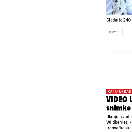
Gledajte 240
vijesti
RAT U UKRAJI
VIDEO U
snimke
Ukrajina zadnj
Wildberries, 
trgovačka skla