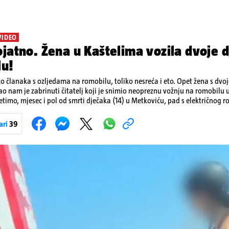
VIDEO
jatno. Žena u Kaštelima vozila dvoje d
lu!
ko članaka s ozljedama na romobilu, toliko nesreća i eto. Opet žena s dvo
ao nam je zabrinuti čitatelj koji je snimio neopreznu vožnju na romobilu 
etimo, mjesec i pol od smrti dječaka (14) u Metkoviću, pad s električnog r
ivot. Unatoč naporima liječnika KBC-a Zagreb, u ponedjeljak maloljetnik
u padu s romobila.
ari
39