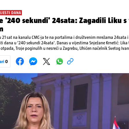
IJESTI DANA
e '240 sekundi' 24sata: Zagadili Liku s
m
 21 sat na kanalu CMC-ja te na portalima i društvenim mrežama 24sata i V
sti dana u '240 sekundi 24sata'. Danas u vijestima Snježane Krnetić: Lik
otpada, Troje poginulih u nesreći u Zagrebu, Uhićen načelnik Svetog Ivan
a, Krajaču režu ovlasti: Slijedi otkaz...
ari
0