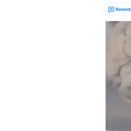
dijelova za dr
ruska bombard
Koment
rata prenesu d