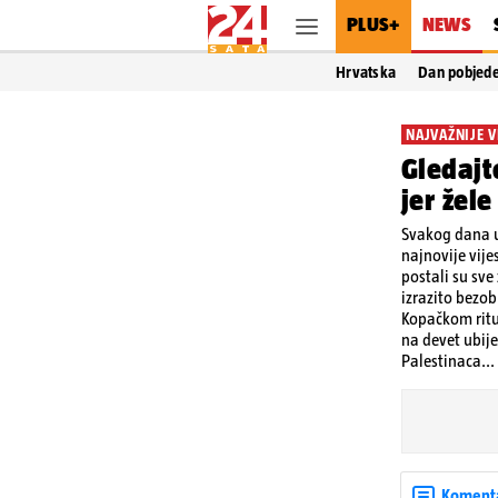
PLUS+
NEWS
Hrvatska
Dan pobjed
NAJVAŽNIJE V
Gledajt
jer žel
Svakog dana u
najnovije vij
postali su sve
izrazito bezobr
Kopačkom ritu
na devet ubije
Palestinaca...
Koment