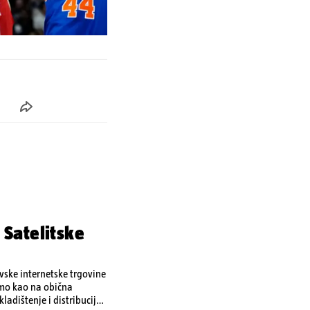
 Satelitske
ovske internetske trgovine
amo kao na obična
ladištenje i distribuciju