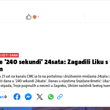
1
IJESTI DANA
e '240 sekundi' 24sata: Zagadili Liku s
m
 21 sat na kanalu CMC-ja te na portalima i društvenim mrežama 24sata i V
sti dana u '240 sekundi 24sata'. Danas u vijestima Snježane Krnetić: Lik
otpada, Troje poginulih u nesreći u Zagrebu, Uhićen načelnik Svetog Ivan
a, Krajaču režu ovlasti: Slijedi otkaz...
ari
0