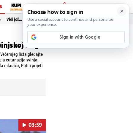
S
PRIJAVA
e
Vidi još…
vinjskoj kugi
ečernjeg lista gledajte
ela eutanazija svinja,
a mladića, Putin prijeti
03:59