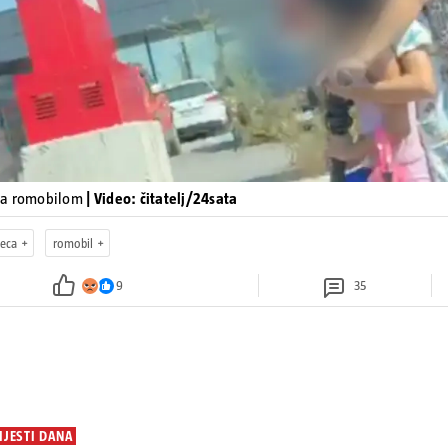
ja romobilom
| Video: čitatelj/24sata
jeca
romobil
9
35
IJESTI DANA