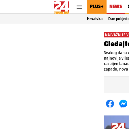
PLUS+
NEWS
Hrvatska
Dan pobjed
NAJVAŽNIJE V
Gledajt
Svakog dana u
najnovije vije
razbijen lanac
zapadu, nova p