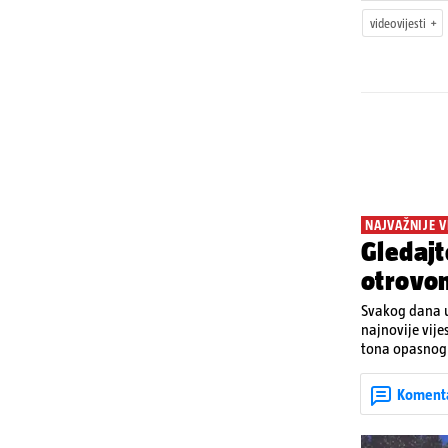
videovijesti
NAJVAŽNIJE V
Gledajt
otrovo
Svakog dana u
najnovije vije
tona opasnog 
Denisa Vejzović
Koment