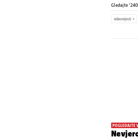
Gledajte '240
videovijesti
POGLEDAJTE 
Nevjero