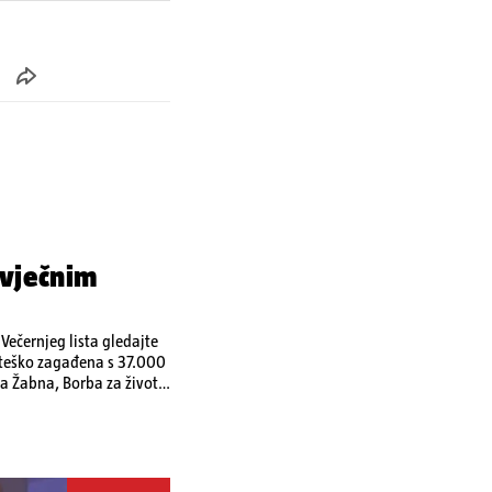
 vječnim
ečernjeg lista gledajte
a teško zagađena s 37.000
a Žabna, Borba za život