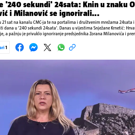
e '240 sekundi' 24sata: Knin u znaku O
ić i Milanović se ignorirali...
 21 sat na kanalu CMC-ja te na portalima i društvenim mrežama 24sata i V
sti dana u '240 sekundi 24sata'. Danas u vijestima Snježane Krnetić: Hrvats
je, a pažnju je privuklo ignoriranje predsjednika Zorana Milanovića i pr
imo i detalje o većim braniteljskim mirovinama, apelu obitelji Hrvata u k
nakon nove tragedije na električnom romobilu te smanjenju proizvodnje 
ari
1
Pokretanje videa...