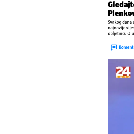
Gledajt
Plenkov
Svakog dana u
najnovije vije
obljetnicu Olu
u Kninu. Donos
upozorenjima 
Koment
Krško.