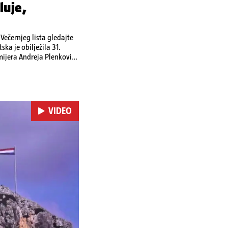
luje,
ečernjeg lista gledajte
ka je obilježila 31.
emijera Andreja Plenkovića
omi u Irskoj,
u nuklearnoj elektrani
VIDEO