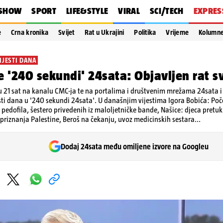
SHOW
SPORT
LIFE&STYLE
VIRAL
SCI/TECH
EXPRES
e
Crna kronika
Svijet
Rat u Ukrajini
Politika
Vrijeme
Kolumn
IJESTI DANA
e '240 sekundi' 24sata: Objavljen rat s
 21 sat na kanalu CMC-ja te na portalima i društvenim mrežama 24sata i V
sti dana u '240 sekundi 24sata'. U današnjim vijestima Igora Bobića: Poč
 pedofila, šestero privedenih iz maloljetničke bande, Našice: djeca pretukl
riznanja Palestine, Beroš na čekanju, uvoz medicinskih sestara...
Dodaj 24sata među omiljene izvore na Googleu