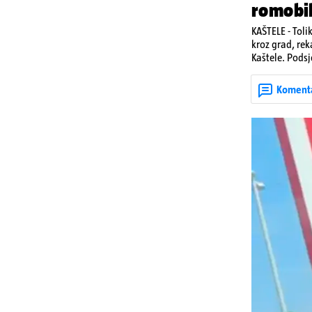
romobi
KAŠTELE - Toli
kroz grad, rek
Kaštele. Podsj
jedan mladi ž
zadobivenima 
Koment