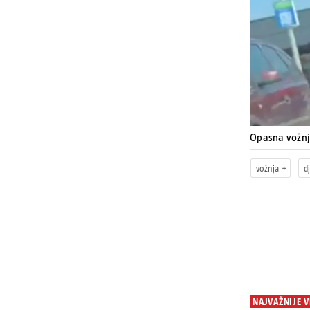
Opasna vožn
vožnja
d
NAJVAŽNIJE V