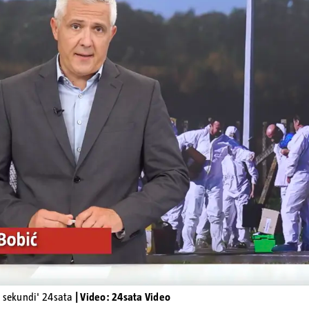
Pokretanje videa...
0 sekundi' 24sata
| Video: 24sata Video