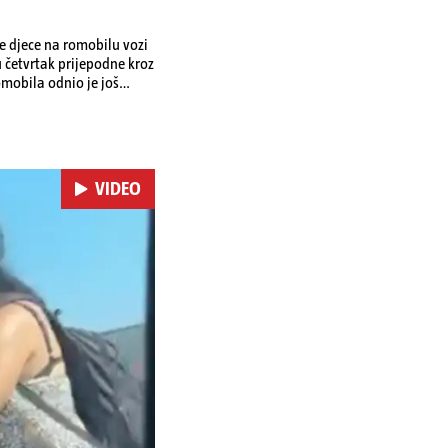
je djece na romobilu vozi
u četvrtak prijepodne kroz
omobila odnio je još
 je podlegao ozljedama
VIDEO