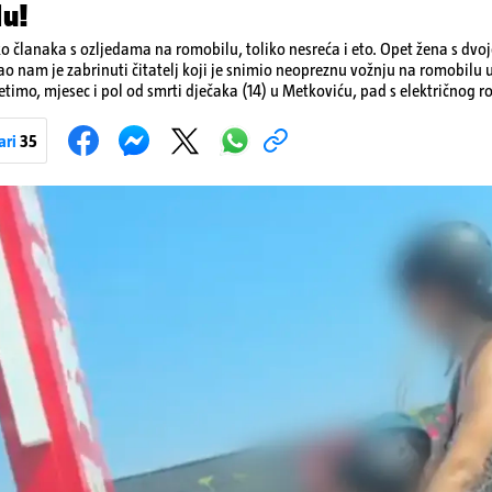
lu!
ko članaka s ozljedama na romobilu, toliko nesreća i eto. Opet žena s dvo
ao nam je zabrinuti čitatelj koji je snimio neopreznu vožnju na romobilu 
etimo, mjesec i pol od smrti dječaka (14) u Metkoviću, pad s električnog r
ivot. Unatoč naporima liječnika KBC-a Zagreb, u ponedjeljak maloljetnik
u padu s romobila.
ari
35
Pokretanje videa...