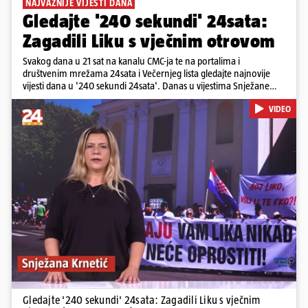
NAJVAŽNIJE VIJESTI DANA
Gledajte '240 sekundi' 24sata:
Zagadili Liku s vječnim otrovom
Svakog dana u 21 sat na kanalu CMC-ja te na portalima i
društvenim mrežama 24sata i Večernjeg lista gledajte najnovije
vijesti dana u '240 sekundi 24sata'. Danas u vijestima Snježane
Krnetić: Lika teško zagađena s 37.000 tona opasnog otpada, Troje
VIDEO
poginulih u nesreći u Zagrebu, Uhićen načelnik Svetog Ivana
Žabna, Borba za život Denisa Vejzovića, Krajaču režu ovlasti: Slijedi
otkaz...
Pokretanje videa...
Gledajte '240 sekundi' 24sata: Zagadili Liku s vječnim