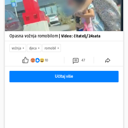
Opasna vožnja romobilom
| Video: čitatelj/24sata
vožnja
djeca
romobil
10
47
Učitaj više