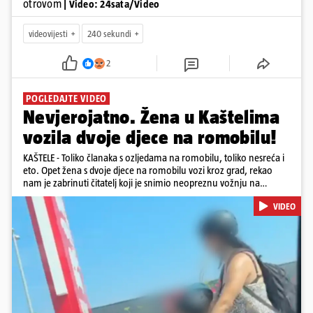
otrovom
| Video: 24sata/Video
videovijesti
240 sekundi
2
POGLEDAJTE VIDEO
Nevjerojatno. Žena u Kaštelima
vozila dvoje djece na romobilu!
KAŠTELE - Toliko članaka s ozljedama na romobilu, toliko nesreća i
eto. Opet žena s dvoje djece na romobilu vozi kroz grad, rekao
nam je zabrinuti čitatelj koji je snimio neopreznu vožnju na
romobilu u četvrtak prijepodne kroz Kaštele. Podsjetimo, mjesec i
VIDEO
pol od smrti dječaka (14) u Metkoviću, pad s električnog romobila
odnio je još jedan mladi život. Unatoč naporima liječnika KBC-a
Zagreb, u ponedjeljak maloljetnik je podlegao ozljedama
zadobivenima u padu s romobila.
Pokretanje videa...