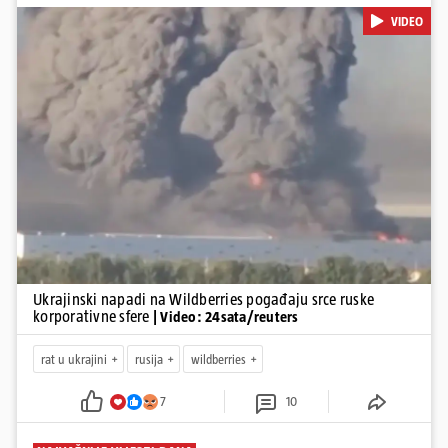
gleda samo kao na obična trgovačka skladišta, već tvrdi da ih ruske
VIDEO
snage koriste i za vojne potrebe, odnosno za skladištenje i
distribuciju dijelova za dronove i druge opreme koja se koristi u
ratu. S druge strane, napadi služe i kao izravan odgovor na ruska
bombardiranja ukrajinske poštanske i logističke infrastrukture te
kao način da se ekonomske posljedice rata prenesu dublje na ruski
teritorij i približe običnim građanima.
Pokretanje videa...
Ukrajinski napadi na Wildberries pogađaju srce ruske
korporativne sfere
| Video: 24sata/reuters
rat u ukrajini
rusija
wildberries
7
10