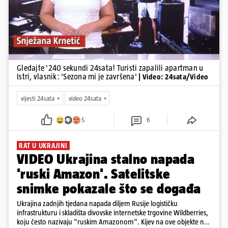
Gledajte '240 sekundi 24sata! Turisti zapalili apartman u
Istri, vlasnik: 'Sezona mi je završena'
| Video: 24sata/Video
vijesti 24sata
video 24sata
5
6
RAT U UKRAJINI
VIDEO Ukrajina stalno napada
'ruski Amazon'. Satelitske
snimke pokazale što se događa
Ukrajina zadnjih tjedana napada diljem Rusije logističku
infrastrukturu i skladišta divovske internetske trgovine Wildberries,
koju često nazivaju "ruskim Amazonom". Kijev na ove objekte ne