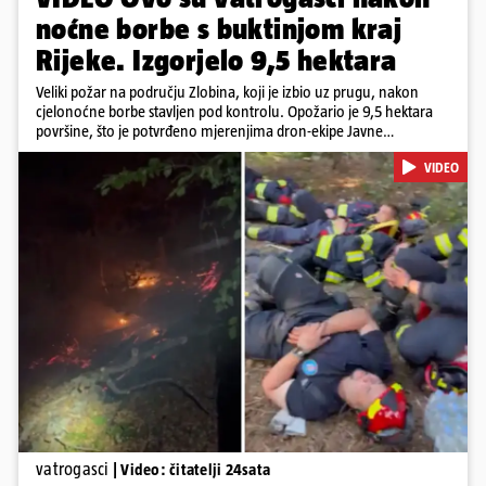
noćne borbe s buktinjom kraj
Rijeke. Izgorjelo 9,5 hektara
Veliki požar na području Zlobina, koji je izbio uz prugu, nakon
cjelonoćne borbe stavljen pod kontrolu. Opožario je 9,5 hektara
površine, što je potvrđeno mjerenjima dron-ekipe Javne
vatrogasne postrojbe grada Rijeke. Vatru je gasilo 55 ljudi sa 17
VIDEO
vozila te više DVD-ova i JVP Rijeka. Situacija je i dalje ozbiljna zbog
jakog vjetra koji povećava opasnost od razbuktavanja. Zato ostaju i
dežurati na terenu
Pokretanje videa...
vatrogasci
| Video: čitatelji 24sata