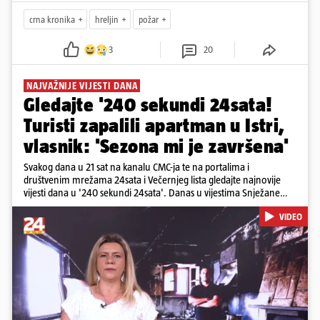
crna kronika
hreljin
požar
3
20
NAJVAŽNIJE VIJESTI DANA
Gledajte '240 sekundi 24sata!
Turisti zapalili apartman u Istri,
vlasnik: 'Sezona mi je završena'
Svakog dana u 21 sat na kanalu CMC-ja te na portalima i
društvenim mrežama 24sata i Večernjeg lista gledajte najnovije
vijesti dana u '240 sekundi 24sata'. Danas u vijestima Snježane
Krnetić: Turisti uništili apartman u Istri, 125 milijuna eura mogla bi
VIDEO
stajati sanacija otpada u Gospiću, u Osijeku pretukli nogometnog
suca, od utorka nove cijene goriva, rastu mirovine za 200 tisuća
branitelja...
Pokretanje videa...