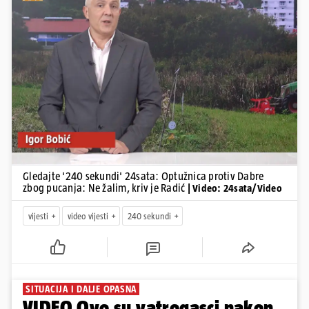
Pokretanje videa...
Gledajte '240 sekundi' 24sata: Optužnica protiv Dabre
zbog pucanja: Ne žalim, kriv je Radić
| Video: 24sata/Video
vijesti
video vijesti
240 sekundi
SITUACIJA I DALJE OPASNA
VIDEO Ovo su vatrogasci nakon