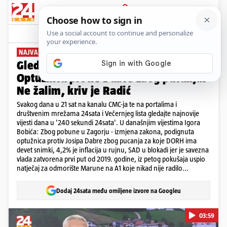
PRIJAVA
News
Komentari
0
NAJVAŽNIJE VIJESTI DANA
Gledajte '240 sekundi' 24sata:
Optužnica protiv Dabre zbog pucanja:
Ne žalim, kriv je Radić
Svakog dana u 21 sat na kanalu CMC-ja te na portalima i
društvenim mrežama 24sata i Večernjeg lista gledajte najnovije
vijesti dana u '240 sekundi 24sata'. U današnjim vijestima Igora
Bobića: Zbog pobune u Zagorju - izmjena zakona, podignuta
optužnica protiv Josipa Dabre zbog pucanja za koje DORH ima
devet snimki, 4,2% je inflacija u rujnu, SAD u blokadi jer je savezna
vlada zatvorena prvi put od 2019. godine, iz petog pokušaja uspio
natječaj za odmorište Marune na A1 koje nikad nije radilo...
Dodaj 24sata među omiljene izvore na Googleu
03:59