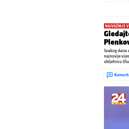
NAJVAŽNIJE V
Gledajt
Plenkov
Svakog dana u
najnovije vije
obljetnicu Olu
u Kninu. Donos
upozorenjima 
Koment
Krško.