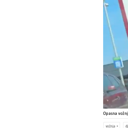
Opasna vožn
vožnja
d