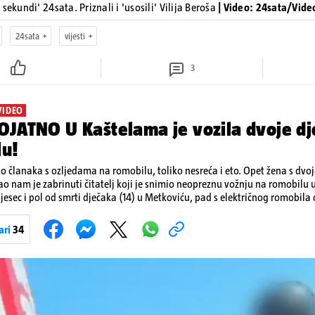
sekundi' 24sata. Priznali i 'usosili' Vilija Beroša
| Video: 24sata/Vide
24sata
vijesti
3
VIDEO
JATNO U Kaštelama je vozila dvoje dj
lu!
ko članaka s ozljedama na romobilu, toliko nesreća i eto. Opet žena s dvo
ao nam je zabrinuti čitatelj koji je snimio neopreznu vožnju na romobilu 
esec i pol od smrti dječaka (14) u Metkoviću, pad s električnog romobila 
 naporima liječnika KBC-a Zagreb, u ponedjeljak maloljetnik je podlega
bila.
ari
34