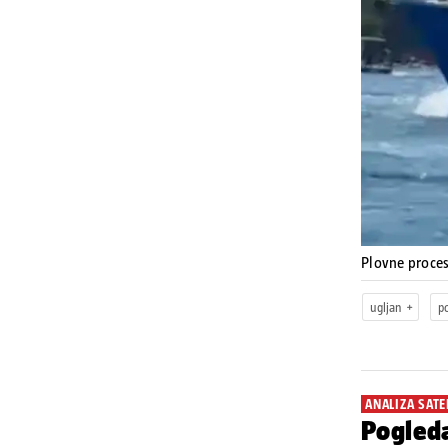
Plovne proce
ugljan
p
ANALIZA SATE
Pogleda