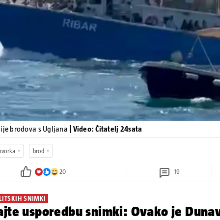
Pokretanje videa...
sije brodova s Ugljana
| Video: Čitatelj 24sata
ovorka
brod
20
19
LITSKIH SNIMKI
jte usporedbu snimki: Ovako je Dunav