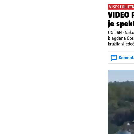
VIŠESTOLJET
VIDEO P
je spek
UGLJAN - Nako
blagdana Gosp
kružila sljede
Posebno atrakt
upaljenim baklj
Koment
višestoljetnoj
tradicionalna