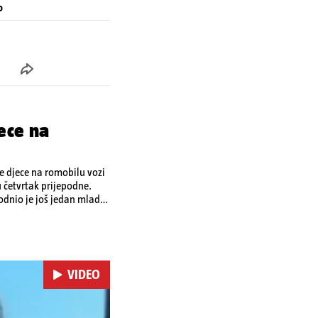
o
ece na
je djece na romobilu vozi
u četvrtak prijepodne.
odnio je još jedan mladi
o ozljedama zadobivenima
VIDEO