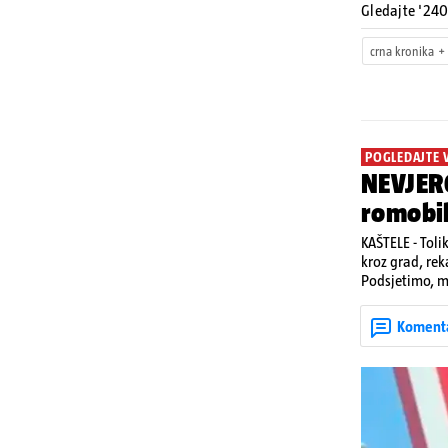
Gledajte '240 
crna kronika
POGLEDAJTE 
NEVJERO
romobi
KAŠTELE - Toli
kroz grad, rek
Podsjetimo, mj
život. Unatoč
u padu s romo
Koment