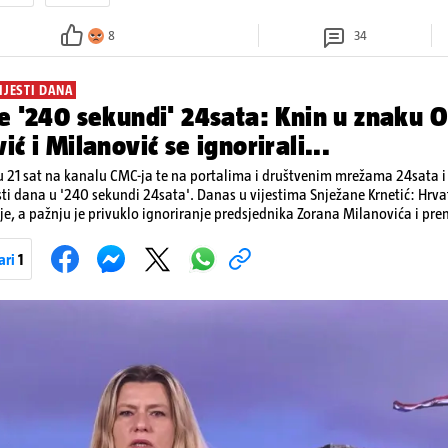
8
34
IJESTI DANA
e '240 sekundi' 24sata: Knin u znaku O
ić i Milanović se ignorirali...
 21 sat na kanalu CMC-ja te na portalima i društvenim mrežama 24sata i V
sti dana u '240 sekundi 24sata'. Danas u vijestima Snježane Krnetić: Hrvats
je, a pažnju je privuklo ignoriranje predsjednika Zorana Milanovića i pr
imo i detalje o većim braniteljskim mirovinama, apelu obitelji Hrvata u k
nakon nove tragedije na električnom romobilu te smanjenju proizvodnje 
ari
1