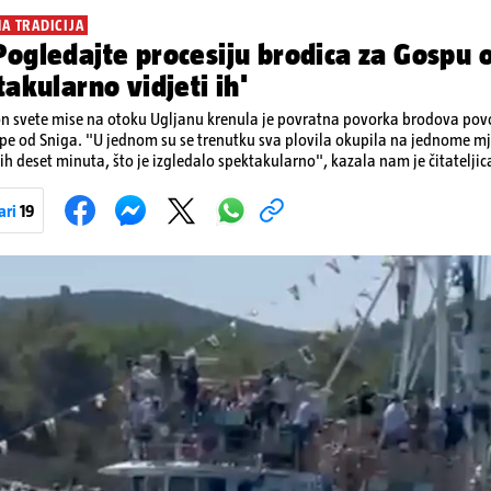
NA TRADICIJA
ogledajte procesiju brodica za Gospu o
takularno vidjeti ih'
n svete mise na otoku Ugljanu krenula je povratna povorka brodova p
e od Sniga. "U jednom su se trenutku sva plovila okupila na jednome mje
ćih deset minuta, što je izgledalo spektakularno", kazala nam je čitateljic
ivan prizor bio je, kako je rekla, kada su se pojedini sudionici popeli n
ama. Na nekim su brodovima bili svirači, što je dodatno pridonijelo živosti prizo
ari
19
 tradiciji, koja se neprekidno održava od 1514. godine. U sklopu proslave od
 Kukljiška fešta, koja će započeti u popodnevnim satima s tradicionalni