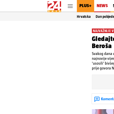
PLUS+
NEWS
Hrvatska
Dan pobjed
NAJVAŽNIJE V
Gledajte
Beroša
Svakog dana u
najnovije vije
'usosili' bivš
prije govora N
Koment