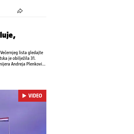
luje,
ečernjeg lista gledajte
ka je obilježila 31.
emijera Andreja Plenkovića
omi u Irskoj,
u nuklearnoj elektrani
VIDEO