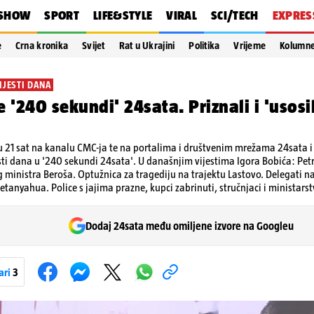
SHOW
SPORT
LIFE&STYLE
VIRAL
SCI/TECH
EXPRES
e
Crna kronika
Svijet
Rat u Ukrajini
Politika
Vrijeme
Kolumn
IJESTI DANA
 '240 sekundi' 24sata. Priznali i 'usosili
 21 sat na kanalu CMC-ja te na portalima i društvenim mrežama 24sata i V
sti dana u '240 sekundi 24sata'. U današnjim vijestima Igora Bobića: Petra
eg ministra Beroša. Optužnica za tragediju na trajektu Lastovo. Delegati 
etanyahua. Police s jajima prazne, kupci zabrinuti, stručnjaci i ministarstv
Dodaj 24sata među omiljene izvore na Googleu
ari
3