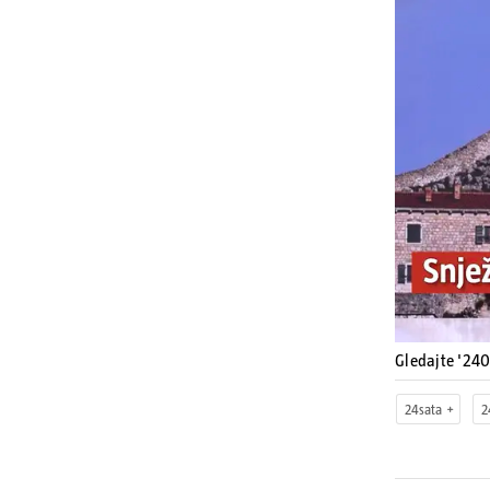
Gledajte '24
24sata
2