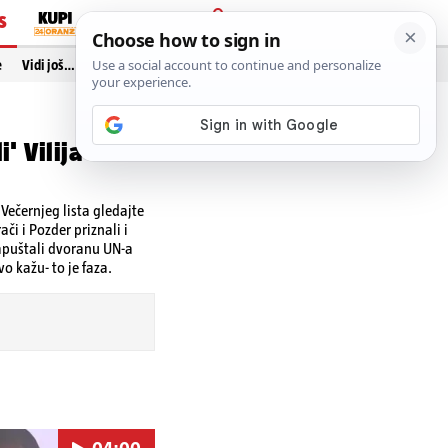
S
PRIJAVA
e
Vidi još…
' Vilija
ečernjeg lista gledajte
či i Pozder priznali i
napuštali dvoranu UN-a
o kažu- to je faza.