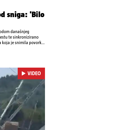
d sniga: 'Bilo
ovodom današnjeg
stu te sinkronizirano
a koja je snimila povorku.
a vrhove brodova i mahali
ra. Riječ je o
ržat će se i
m dalmatinskim igrama.
VIDEO