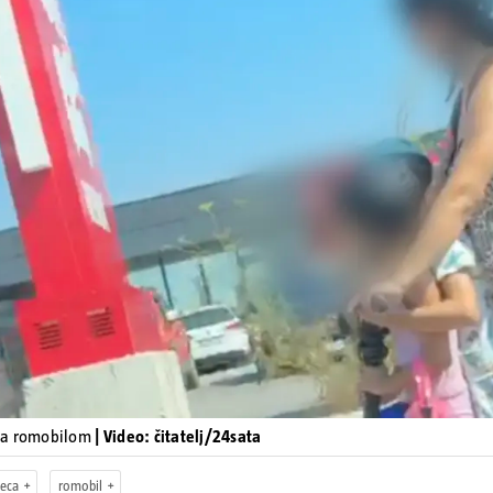
Pokretanje videa...
ja romobilom
| Video: čitatelj/24sata
jeca
romobil