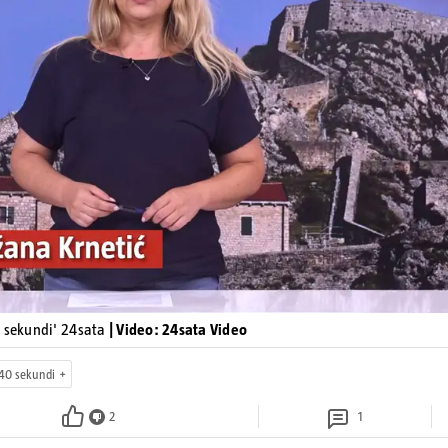
Pokretanje videa...
0 sekundi' 24sata
| Video: 24sata Video
40 sekundi
2
1