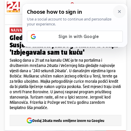
PRIJAVA
News
Komentari
1
NAJVAŽNIJE VIJESTI DANA
Gledajte '240 sekundi' 24sata!
Susjedi nakon jezivog otkrića u Tenji:
'Izbjegavala sam tu kuću'
Svakog dana u 21 sat na kanalu CMC-ja te na portalima i
društvenim mrežama 24sata i Večernjeg lista gledajte najnovije
vijesti dana u '240 sekundi 24sata'. U današnjim vijestima Igora
Bobića: Muškarac uhićen nakon jezivog otkrića u Tenji, terete ga
za teško ubojstvo. Majka petogodišnje curice morala podići kredit
da bi platila liječenje nakon ugriza poskoka. Šest mjeseci traju izvidi
o smrti Frane Borovine. U javnoj raspravi program priuštivog
stanovanja. Turizam raste, ali ne u špici sezone. Jergović kod
Milanovića. Frizerka iz Požege već treću godinu zaredom
besplatno šiša prvašiće.
Dodaj 24sata među omiljene izvore na Googleu