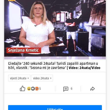
suca, od utorka nove cijene goriva, rastu mirovine za 200 tisuća
branitelja...
Pokretanje videa...
Gledajte '240 sekundi 24sata! Turisti zapalili apartman u
Istri, vlasnik: 'Sezona mi je završena'
| Video: 24sata/Video
vijesti 24sata
video 24sata
5
6
Učitaj više