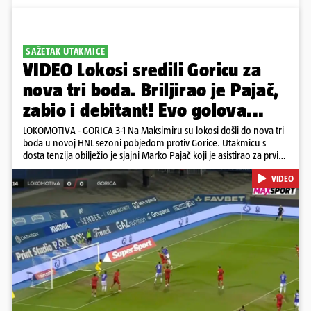
SAŽETAK UTAKMICE
VIDEO Lokosi sredili Goricu za
nova tri boda. Briljirao je Pajač,
zabio i debitant! Evo golova...
LOKOMOTIVA - GORICA 3-1 Na Maksimiru su lokosi došli do nova tri
boda u novoj HNL sezoni pobjedom protiv Gorice. Utakmicu s
dosta tenzija obilježio je sjajni Marko Pajač koji je asistirao za prvi
gol Mariću, a zakuhao drugi kada je Kavelj zabio auto-gol.
VIDEO
Bogojević je smanjio, Gorica je pritiskala i nizala šanse, ali onda
primila kontru pred kraj. Lokosi sele na vrh tablice s Osijekom
Pokretanje videa...