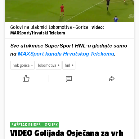
Golovi na utakmici Lokomotiva - Gorica
| Video:
MAXSport/Hrvatski Telekom
Sve utakmice SuperSport HNL-a gledajte samo
na
MAXSport kanalu Hrvatskog Telekoma
.
hnk gorica
lokomotiva
hnl
SAŽETAK RUDEŠ - OSIJEK
VIDEO Golijada Osječana za vrh