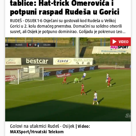
tablice: Hat-trick Omerovića i
potpuni raspad Rudeša u Gorici
RUDEŠ - OSIJEK 1-6 Osječani su gostovali kod Rudeša u Velikoj
Gorici u 2. kolu domaćeg prvenstva. Domaćini su solidno otvorili
susret, ali Osijek je potpuno dominirao. Golijadu je pokrenuo Leon
u 12. minuti, a povećao je u 24. minuti. Meksikancu su ovo bili prvi
VIDEO
golovi u dresu 'bijelo-plavih' Nail Omerović bio je junak u dresu
gostiju, zabio hat-trick. Mrežu golmana Rudeša tresao je u 41., 44.
minuti i 81. minuti. U dugu listu strijelaca u velikoj Gorici upisao se i
Arnel Jakupović golom u 69. minuti. Utješni gol za smanjenje
zaostatka u dresu Rudeša zabio je Ilečić u 84. minuti. Osijek je s tri
boda na prvom mjestu tablice HNL-a
Pokretanje videa...
Golovi na utakmici Rudeš - Osijek
| Video:
MAXSport/Hrvatski Telekom