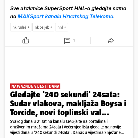
Sve utakmice SuperSport HNL-a gledajte samo
na
MAXSport kanalu Hrvatskog Telekoma
.
nk rudeš
nk osijek
hnl
1
NAJVAŽNIJE VIJESTI DANA
Gledajte '240 sekundi' 24sata:
Sudar vlakova, makljaža Boysa i
Torcide, novi toplinski val...
Svakog dana u 21 sat na kanalu CMC-ja te na portalima i
društvenim mrežama 24sata i Večernjeg lista gledajte najnovije
vijesti dana u '240 sekundi 24sata'. Danas u vijestima Snježane
Krnetić: Željeznička nesreća između kolodvora Sveti Ivan Žabno i