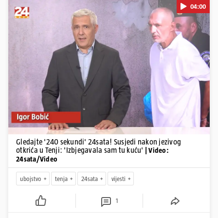
04:00
Pokretanje videa...
Gledajte '240 sekundi' 24sata! Susjedi nakon jezivog
otkrića u Tenji: 'Izbjegavala sam tu kuću'
| Video:
24sata/Video
ubojstvo
tenja
24sata
vijesti
1