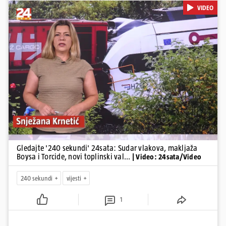
VIDEO
Gradec, masovna tučnjava Boysa i Torcide, prijeti nestašica vode
kraj Požege...
Pokretanje videa...
Gledajte '240 sekundi' 24sata: Sudar vlakova, makljaža
Boysa i Torcide, novi toplinski val...
| Video: 24sata/Video
240 sekundi
vijesti
1