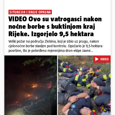
SITUACIJA I DALJE OPASNA
VIDEO Ovo su vatrogasci nakon
noćne borbe s buktinjom kraj
Rijeke. Izgorjelo 9,5 hektara
Veliki požar na području Zlobina, koji je izbio uz prugu, nakon
cjelonoćne borbe stavljen pod kontrolu. Opožario je 9,5 hektara
površine, što je potvrđeno mjerenjima dron-ekipe Javne
vatrogasne postrojbe grada Rijeke. Vatru je gasilo 55 ljudi sa 17
VIDEO
vozila te više DVD-ova i JVP Rijeka. Situacija je i dalje ozbiljna zbog
jakog vjetra koji povećava opasnost od razbuktavanja. Zato ostaju i
dežurati na terenu
Pokretanje videa...