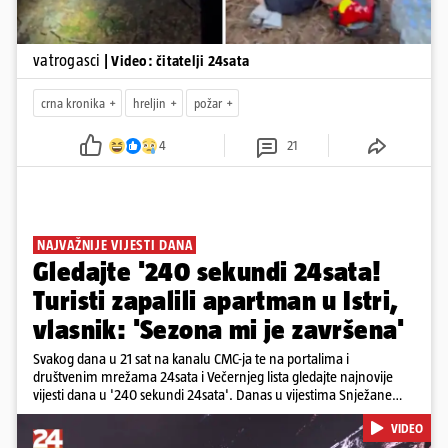
vatrogasci
| Video: čitatelji 24sata
crna kronika
hreljin
požar
4
21
NAJVAŽNIJE VIJESTI DANA
Gledajte '240 sekundi 24sata!
Turisti zapalili apartman u Istri,
vlasnik: 'Sezona mi je završena'
Svakog dana u 21 sat na kanalu CMC-ja te na portalima i
društvenim mrežama 24sata i Večernjeg lista gledajte najnovije
vijesti dana u '240 sekundi 24sata'. Danas u vijestima Snježane
Krnetić: Turisti uništili apartman u Istri, 125 milijuna eura mogla bi
VIDEO
stajati sanacija otpada u Gospiću, u Osijeku pretukli nogometnog