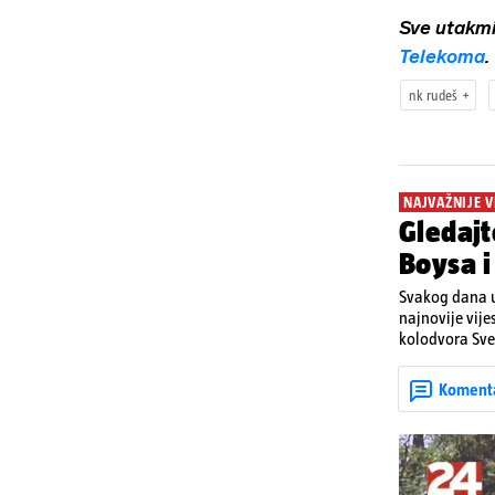
Sve utakm
Telekoma
.
nk rudeš
NAJVAŽNIJE V
Gledajt
Boysa i 
Svakog dana u
najnovije vije
kolodvora Svet
Koment