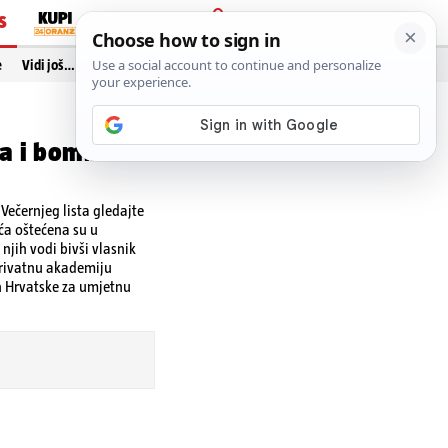
S
PRIJAVA
e
Vidi još…
ta i bombe
ečernjeg lista gledajte
ća oštećena su u
jih vodi bivši vlasnik
privatnu akademiju
an Hrvatske za umjetnu