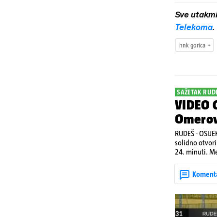
Sve utakm
Telekoma
.
hnk gorica
SAŽETAK RUDE
VIDEO G
Omerovi
RUDEŠ - OSIJEK
solidno otvori
24. minuti. Me
zabio hat-tric
Gorici upisao 
Koment
je Ilečić u 84