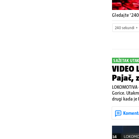
Gledajte '24
240 sekundi
SAŽETAK UTA
VIDEO L
Pajač, 
LOKOMOTIVA - 
Gorice. Utakmic
drugi kada je 
kontru pred kr
Koment