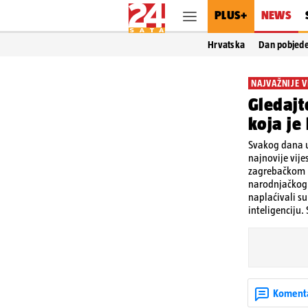
PLUS+
NEWS
Hrvatska
Dan pobjed
NAJVAŽNIJE V
Gledajt
koja je
Svakog dana u
najnovije vije
zagrebačkom k
narodnjačkog 
naplaćivali s
inteligenciju.
Koment