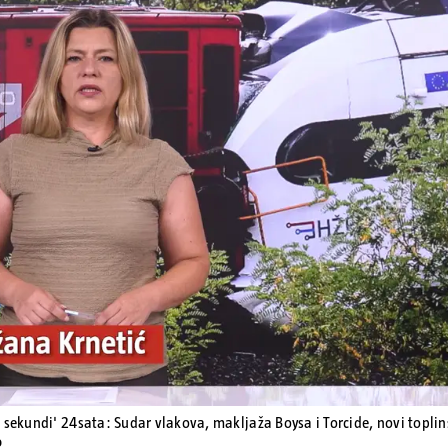
Pokretanje videa...
 sekundi' 24sata: Sudar vlakova, makljaža Boysa i Torcide, novi toplins
o