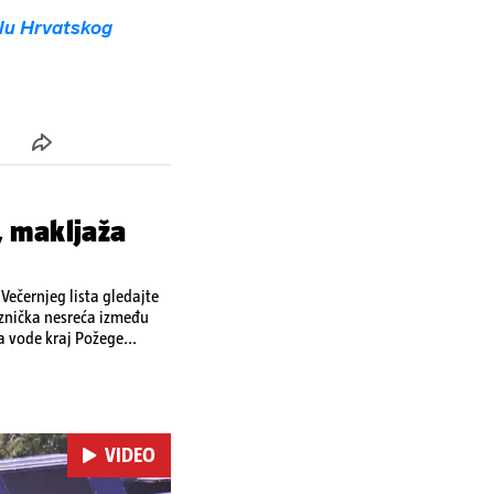
lu Hrvatskog
, makljaža
ečernjeg lista gledajte
eznička nesreća između
a vode kraj Požege...
VIDEO