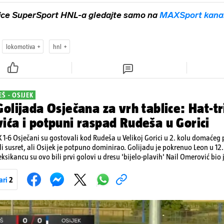
ice SuperSport HNL-a gledajte samo na
MAXSport kana
lokomotiva
hnl
Š - OSIJEK
olijada Osječana za vrh tablice: Hat-tr
ća i potpuni raspad Rudeša u Gorici
 1-6 Osječani su gostovali kod Rudeša u Velikoj Gorici u 2. kolu domaćeg
li susret, ali Osijek je potpuno dominirao. Golijadu je pokrenuo Leon u 12.
ksikancu su ovo bili prvi golovi u dresu 'bijelo-plavih' Nail Omerović bio 
k. Mrežu golmana Rudeša tresao je u 41., 44. minuti i 81. minuti. U dugu lis
se i Arnel Jakupović golom u 69. minuti. Utješni gol za smanjenje zaosta
ari
2
. minuti. Osijek je s tri boda na prvom mjestu tablice HNL-a