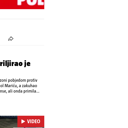
iljirao je
ezoni pobjedom protiv
riću, a zakuhao
anse, ali onda primila
VIDEO