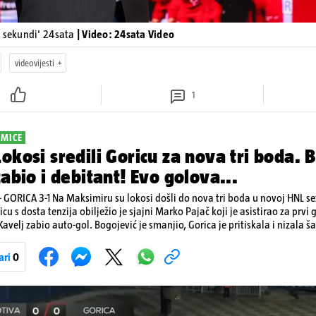
0 sekundi' 24sata
| Video: 24sata Video
videovijesti
1
KMICE
okosi sredili Goricu za nova tri boda. Br
zabio i debitant! Evo golova...
GORICA 3-1 Na Maksimiru su lokosi došli do nova tri boda u novoj HNL s
u s dosta tenzija obilježio je sjajni Marko Pajač koji je asistirao za prvi gol Ma
Kavelj zabio auto-gol. Bogojević je smanjio, Gorica je pritiskala i nizala š
aj. Lokosi sele na vrh tablice s Osijekom
ari
0