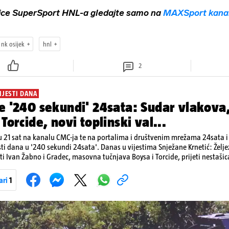
ice SuperSport HNL-a gledajte samo na
MAXSport kana
nk osijek
hnl
2
IJESTI DANA
e '240 sekundi' 24sata: Sudar vlakova
Torcide, novi toplinski val...
 21 sat na kanalu CMC-ja te na portalima i društvenim mrežama 24sata i V
sti dana u '240 sekundi 24sata'. Danas u vijestima Snježane Krnetić: Želj
i Ivan Žabno i Gradec, masovna tučnjava Boysa i Torcide, prijeti nestašic
ari
1