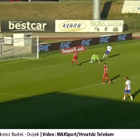
Pokretanje videa...
kmici Rudeš - Osijek
| Video: MAXSport/Hrvatski Telekom