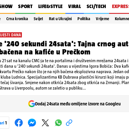
SHOW
SPORT
LIFE&STYLE
VIRAL
SCI/TECH
EXPRES
e
Crna kronika
Svijet
Rat u Ukrajini
Politika
Vrijeme
Kolumn
IJESTI DANA
e '240 sekundi 24sata': Tajna crnog au
 bačena na kafiće u Prečkom
 21 sat na kanalu CMC-ja te na portalima i društvenim mrežama 24sata i V
sti dana u '240 sekundi 24sata'. Danas u vijestima Igora Bobića: Dva kafi
vartu Prečko nakon što je na njih bačena eksplozivna naprava. Jedan od n
kluba Ludnica. Specijalizantima KB Dubrava plastični kirurzi koji imaju 
u tečaj šivanja. Smjene nakon otkrića 24sata zbog otkrića na Zrmanji. Pl
 Strava u Liverpoolu, autom se zaletio u publiku...
Dodaj 24sata među omiljene izvore na Googleu
ari
1