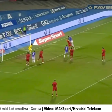
Pokretanje videa...
akmici Lokomotiva - Gorica
| Video: MAXSport/Hrvatski Telekom