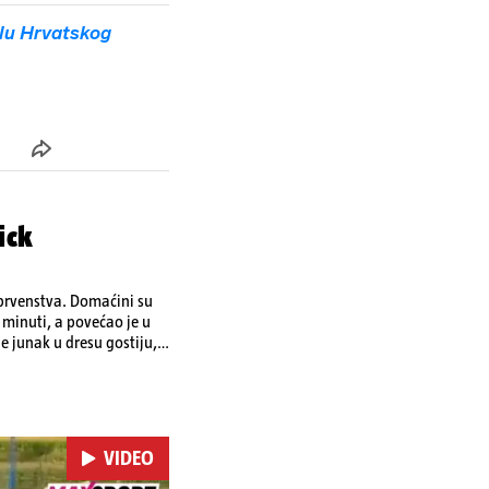
lu Hrvatskog
ick
 prvenstva. Domaćini su
 minuti, a povećao je u
je junak u dresu gostiju,
tu strijelaca u velikoj
tka u dresu Rudeša zabio
VIDEO