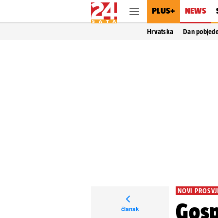
PLUS+
NEWS
Hrvatska
Dan pobjed
NOVI PROSVJ
Gosp
članak