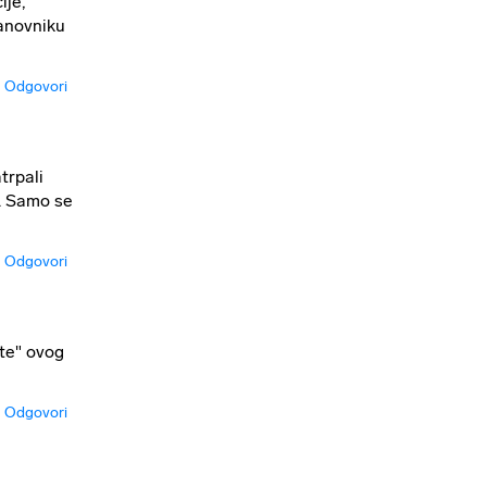
ije,
tanovniku
Odgovori
trpali
a. Samo se
Odgovori
šte" ovog
Odgovori