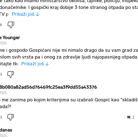
je tako kad imamo ministarstvo okoliša, tajnike, policiju, inspekc
donačelnike. I gospički kraj dobije 3 tone stranog otpada po s
 TV pr
Prikaži još ↓
6
e Younger
2025.
e i gospodo Gospićani nije mi nimalo drago da su vam grad za
ilom svih vrsta pa i onog za zdravlje ljudi najopasnijeg otpad
itajte tko
Prikaži još ↓
3
8b080a82ad56d76469fc25ea3f9dd55a43376
2025.
 me zanima po kojim kriterijima su izabrali Gospić kao "skladi
ada?!
3
2
danas
2025.