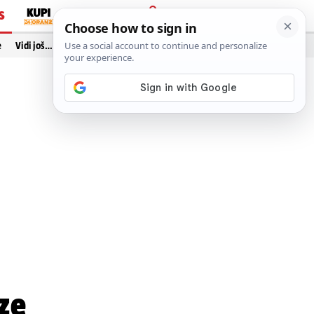
S
PRIJAVA
e
Vidi još…
ze