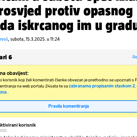
rosvjed protiv opasnog
da iskrcanog im u grad
rvoš
,
subota, 15.3.2025. u 11:24
ari
6
Re
na obavijest:
i korisnik koji želi komentirati članke obvezan je prethodno se upoznati s 
ntiranja na web portalu 24sata te sa
zabranama propisanim stavkom 2. 
ona
.
Pravila komentiranja
ktivirani korisnik
2025.