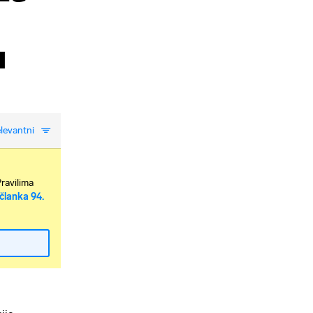
u
levantni
Pravilima
članka 94.