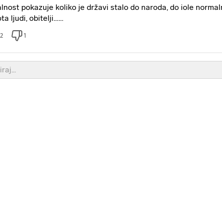
lnost pokazuje koliko je državi stalo do naroda, do iole norma
ta ljudi, obitelji……
2
1