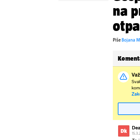
na p
otpa
Piše
Bojana M
Koment
Važ
Svak
kome
Zak
Dea
Dk
15.3.