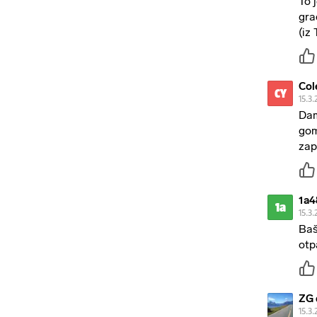
To 
gra
(iz
Col
CY
15.3.
Dam
gom
zap
1a4
1a
15.3.
Baš
otp
ZG 
15.3.